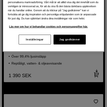
personalisera marknadsföring. Vårt mål är att alltid visa dig det innehåll som du
verkligen är intresserad av, för att du ska få den bästa tänkbara upplevelsen
när du handlar online. Genom att du klickar på ”Jag godkänner” kan vi
fortsätta att ge dig inspiration och personliga erbjudanden som är anpassade
för just dig. Du kan självklart ändra dina inställningar när som helst.
Läs mer om hur vi behandlar cookies och personuppgifter här.
Magnetiskt UV-filter – skydd i toppklass
Inställningar
Jag godkänner
Kase KW Revolution R-MCUV Magnetic 72mm
Härdat optiskt KW B270-Schott-glas
Över 99,4% ljusinsläpp
Reptåligt, vatten- & oljeavvisande
1 390
SEK