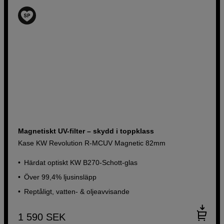
Magnetiskt UV-filter – skydd i toppklass
Kase KW Revolution R-MCUV Magnetic 82mm
Härdat optiskt KW B270-Schott-glas
Över 99,4% ljusinsläpp
Reptåligt, vatten- & oljeavvisande
1 590
SEK