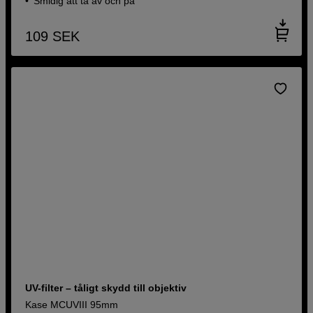
Smidig att ta av och på
109
SEK
UV-filter – tåligt skydd till objektiv
Kase MCUVIII 95mm