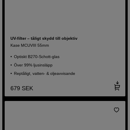
UV-filter – tåligt skydd till objektiv
Kase MCUVIII 55mm
Optiskt B270-Schott-glas
Över 99% ljusinsläpp
Reptåligt, vatten- & oljeavvisande
679
SEK