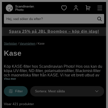
Hej, vad söker du efter?
Spara 25% på JBL Boombox – köp din idag!
Startsidan
Varumärken
Kase
Kase
Köp KASE-filter hos Scandinavian Photo! Hos oss kan du
köpa UV-filter, ND-filter, polarisationsfilter, Blackmist-filter
och magnetiska filter från KASE. Vi har ett brett utbud av
Visa mer
KASE-filter online och i våra butiker, med allt från
prisvärda instegsmodeller till professionella high end-filter
för foto och video.
Filter
Sortera
:
Mest sålda
Visar 421 produkter