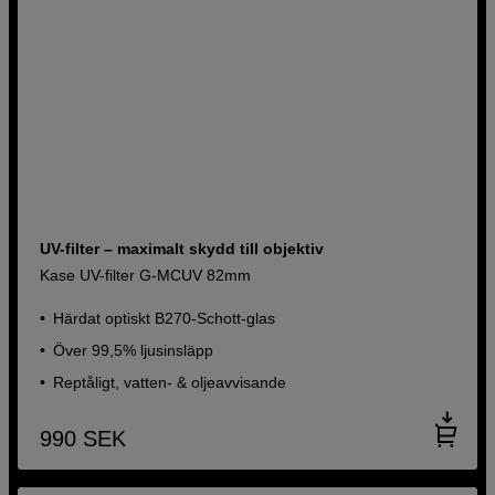
UV-filter – maximalt skydd till objektiv
Kase UV-filter G-MCUV 82mm
Härdat optiskt B270-Schott-glas
Över 99,5% ljusinsläpp
Reptåligt, vatten- & oljeavvisande
990
SEK