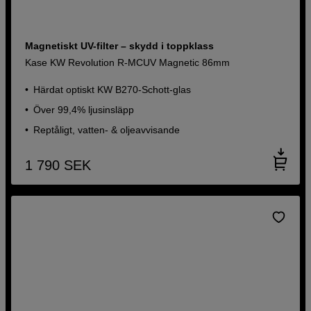
Magnetiskt UV-filter – skydd i toppklass
Kase KW Revolution R-MCUV Magnetic 86mm
Härdat optiskt KW B270-Schott-glas
Över 99,4% ljusinsläpp
Reptåligt, vatten- & oljeavvisande
1 790
SEK