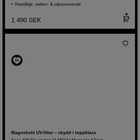
Reptåligt, vatten- & oljeavvisande
1 490
SEK
Magnetiskt UV-filter – skydd i toppklass
Kase KW Revolution R-MCUV Magnetic 67mm