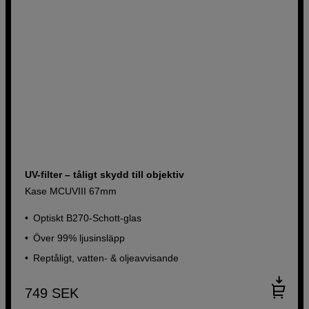
UV-filter – tåligt skydd till objektiv
Kase MCUVIII 67mm
Optiskt B270-Schott-glas
Över 99% ljusinsläpp
Reptåligt, vatten- & oljeavvisande
749
SEK