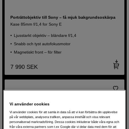
Porträttobjektiv till Sony – få mjuk bakgrundsoskärpa
Kase 85mm f/1,4 for Sony E
Ljusstarkt objektiv – bländare f/1,4
Snabb och tyst autofokusmotor
Magnetiskt front – för filter
7 990
SEK
Vi använder cookies
Vi använder cookies för att samla in data så att vi kan förbättra din upplevelse
på vår webbplats, analysera trafiken, anpassa innehåll och visa relevant
personaliserad marknadsföring. Dessa cookies inkluderar både våra egna och
från våra externa partners som t.ex Google där vi delar data med dem för att