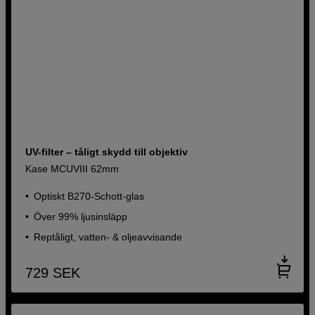
UV-filter – tåligt skydd till objektiv
Kase MCUVIII 62mm
Optiskt B270-Schott-glas
Över 99% ljusinsläpp
Reptåligt, vatten- & oljeavvisande
729
SEK