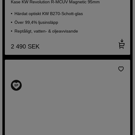
Kase KW Revolution R-MCUV Magnetic 95mm
Härdat optiskt KW B270-Schott-glas
Över 99,4% ljusinsläpp
Reptåligt, vatten- & oljeavvisande
2 490
SEK