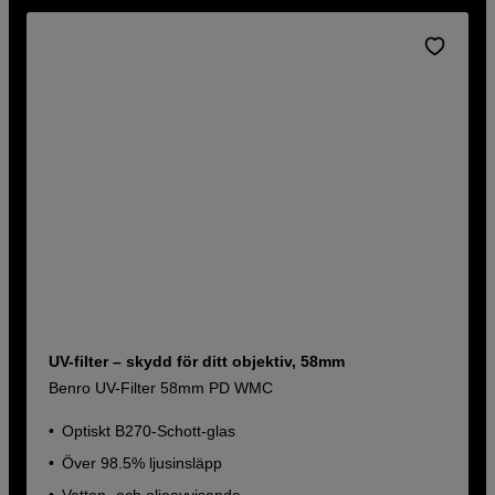
UV-filter – skydd för ditt objektiv, 58mm
Benro UV-Filter 58mm PD WMC
Optiskt B270-Schott-glas
Över 98.5% ljusinsläpp
Vatten- och oljeavvisande