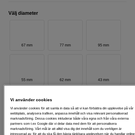
Välj diameter
67 mm
77 mm
95 mm
55 mm
62 mm
43 mm
Vi använder cookies
Vi använder cookies för att samla in data så att vi kan förbättra din upplevelse på vår
webbplats, analysera trafiken, anpassa innehåll och visa relevant personaliserad
72 mm
58 mm
46 mm
marknadsföring. Dessa cookies inkluderar både våra egna och från våra externa
partners som t.ex Google där vi delar data med dem för att personalisera
marknadsföring. Vårt mål är att alltid visa dig det innehåll som du verkligen är
intresserad av, för att du ska få den bästa tänkbara upplevelsen när du handlar online