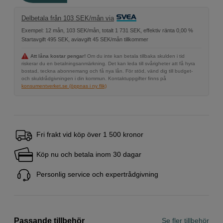
Delbetala från 103 SEK/mån via
Exempel: 12 mån, 103 SEK/mån, totalt 1 731 SEK, effektiv ränta 0,00 %
Startavgift 495 SEK, aviavgift 45 SEK/mån tillkommer
Att låna kostar pengar!
Om du inte kan betala tillbaka skulden i tid
riskerar du en betalningsanmärkning. Det kan leda till svårigheter att få hyra
bostad, teckna abonnemang och få nya lån. För stöd, vänd dig till budget-
och skuldrådgivningen i din kommun. Kontaktuppgifter finns på
konsumentverket.se (öppnas i ny flik)
Fri frakt vid köp över 1 500 kronor
Köp nu och betala inom 30 dagar
Personlig service och expertrådgivning
Passande tillbehör
Se fler tillbehör