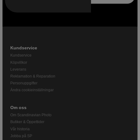
Kundservice
Kundservice
Köpvillkor
Leverans
Reklamation & Reparation
Personuppgifter
Ändra cookieinställningar
Om oss
Om Scandinavian Photo
Butiker & Öppettider
Vår historia
Jobba på SP