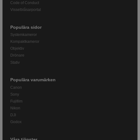
Code of Conduct
Visselblåsarportal
Populära sidor
Systemkameror
Kompaktkameror
Objektiv
Drönare
Stativ
Populära varumärken
Canon
Sony
Fujifilm
Nikon
DJI
Godox
Våra tjänster