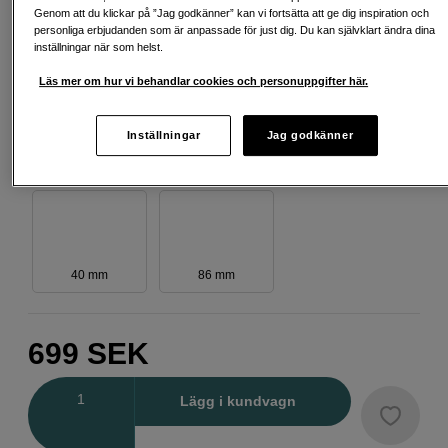
Genom att du klickar på ”Jag godkänner” kan vi fortsätta att ge dig inspiration och
personliga erbjudanden som är anpassade för just dig. Du kan självklart ändra dina
82 mm
49 mm
37 mm
inställningar när som helst.
Läs mer om hur vi behandlar cookies och personuppgifter här.
Inställningar
Jag godkänner
52 mm
39 mm
105 mm
40 mm
86 mm
699
SEK
Antal
Lägg i kundvagn