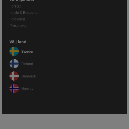
Företag
Inbyte & Begagnat
Fotokonst
Presentkort
Välj land
Sweden
Finland
Denmark
Norway