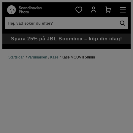
Hej, vad söker du efter?
Spara 25% på JBL Boombox – köp din idag!
Startsidan
Varumärken
Kase
Kase MCUVIII 58mm