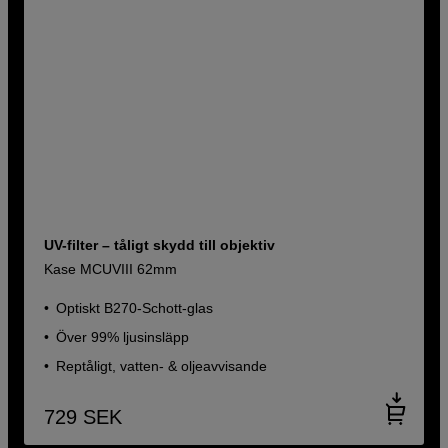
UV-filter – tåligt skydd till objektiv
Kase MCUVIII 62mm
Optiskt B270-Schott-glas
Över 99% ljusinsläpp
Reptåligt, vatten- & oljeavvisande
729
SEK