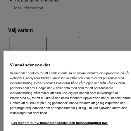
Mer information
Välj variant
82
95
Vi använder cookies
Vi använder cookies för att samla in data så att vi kan förbättra din upplevelse på vår
webbplats, analysera trafiken, anpassa innehåll och visa relevant personaliserad
1 290
SEK
marknadsföring. Dessa cookies inkluderar både våra egna och från våra externa
partners som t.ex Google där vi delar data med dem för att personalisera
marknadsföring. Vårt mål är att alltid visa dig det innehåll som du verkligen är
Antal
Lägg i kundvagn
intresserad av, för att du ska få den bästa tänkbara upplevelsen när du handlar online
Genom att du klickar på ”Jag godkänner” kan vi fortsätta att ge dig inspiration och
personliga erbjudanden som är anpassade för just dig. Du kan självklart ändra dina
inställningar när som helst.
Delbetala från 78 SEK/mån via
Läs mer om hur vi behandlar cookies och personuppgifter här.
Exempel: 48 mån, 78 SEK/mån, totalt 4 323 SEK, effektiv ränta 10,45 %