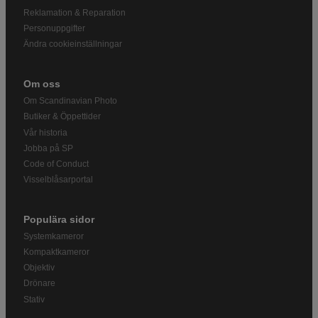
Reklamation & Reparation
Personuppgifter
Ändra cookieinställningar
Om oss
Om Scandinavian Photo
Butiker & Öppettider
Vår historia
Jobba på SP
Code of Conduct
Visselblåsarportal
Populära sidor
Systemkameror
Kompaktkameror
Objektiv
Drönare
Stativ