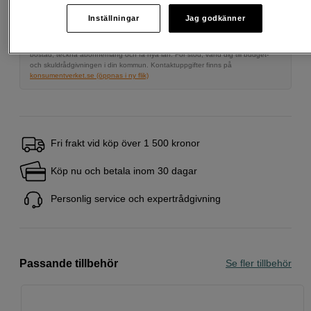
Startavgift 579 SEK, aviavgift 45 SEK/mån tillkommer
Inställningar
Jag godkänner
Att låna kostar pengar!
Om du inte kan betala tillbaka skulden i tid
riskerar du en betalningsanmärkning. Det kan leda till svårigheter att få hyra
bostad, teckna abonnemang och få nya lån. För stöd, vänd dig till budget-
och skuldrådgivningen i din kommun. Kontaktuppgifter finns på
konsumentverket.se (öppnas i ny flik)
Fri frakt vid köp över 1 500 kronor
Köp nu och betala inom 30 dagar
Personlig service och expertrådgivning
Passande tillbehör
Se fler tillbehör