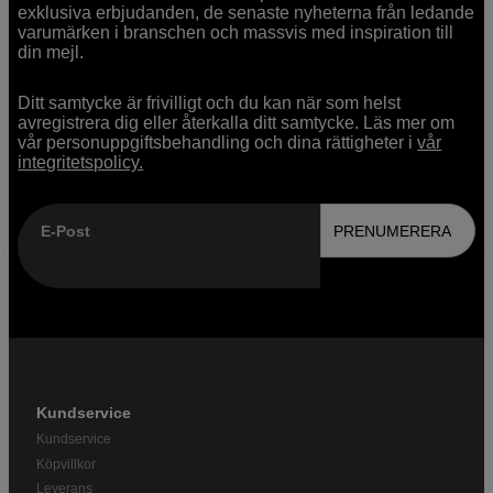
exklusiva erbjudanden, de senaste nyheterna från ledande
varumärken i branschen och massvis med inspiration till
din mejl.
Ditt samtycke är frivilligt och du kan när som helst
avregistrera dig eller återkalla ditt samtycke. Läs mer om
vår personuppgiftsbehandling och dina rättigheter i
vår
integritetspolicy.
E-Post
PRENUMERERA
Kundservice
Kundservice
Köpvillkor
Leverans