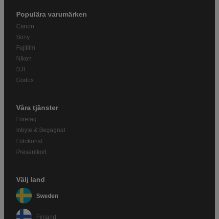
Populära varumärken
Canon
Sony
Fujifilm
Nikon
DJI
Godox
Våra tjänster
Företag
Inbyte & Begagnat
Fotokonst
Presentkort
Välj land
Sweden
Finland