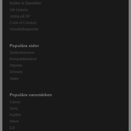
Butiker & Öppettider
Vår historia
Jobba på SP
Code of Conduct
Visselblåsarportal
Populära sidor
Systemkameror
Kompaktkameror
Objektiv
Drönare
Stativ
Populära varumärken
Canon
Sony
Fujifilm
Nikon
DJI