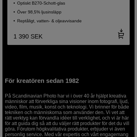
Optiskt B270-Schott-glas
Över 98,5% ljusinsläpp
Reptåligt, vatten- & oljeavvisande
1 390
SEK
För kreatören sedan 1982
På Scandinavian Photo har vi i över 40 år hjälpt kreativa
människor att förverkliga sina visioner inom fotografi, ljud,
video, film, musik, konst och teknologi. Vi brinner för både
tekniken och människorna som använder den. Vi vet att
rätt verktyg kan förvandla idéer till verklighet, och vi är här
för att guida dig så att du väljer rätt produkter för det du vill
göra. Förutom högkvalitativa produkter, erbjuder vi även
personlig service. Med vår expertis och vårt engagemang