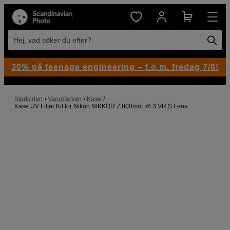
Hej, vad söker du efter?
30% på teenage engineering – t.o.m. fredag 7/8!
Startsidan
Varumärken
Kase
Kase UV Filter Kit for Nikon NIKKOR Z 800mm f/6.3 VR S Lens