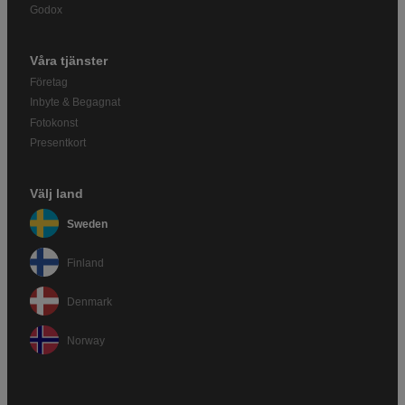
Godox
Våra tjänster
Företag
Inbyte & Begagnat
Fotokonst
Presentkort
Välj land
Sweden
Finland
Denmark
Norway