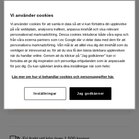
Mer information
Vi använder cookies
9 990
SEK
Vi använder cookies för att samla in data så att vi kan förbättra din upplevelse
på vår webbplats, analysera trafiken, anpassa innehåll och visa relevant
personaliserad marknadsföring. Dessa cookies inkluderar både våra egna och
Antal
Lägg i kundvagn
från våra externa partners som t.ex Google där vi delar data med dem för att
personalisera marknadsföring. Vårt mål är att alltid visa dig det innehåll som du
verkligen är intresserad av, för att du ska få den bästa tänkbara upplevelsen
när du handlar online. Genom att du klickar på ”Jag godkänner” kan vi
fortsätta att ge dig inspiration och personliga erbjudanden som är anpassade
Delbetala från 298 SEK/mån via
för just dig. Du kan självklart ändra dina inställningar när som helst.
Exempel: 48 mån, 298 SEK/mån, totalt 14 883 SEK, effektiv ränta 10,45 %
Läs mer om hur vi behandlar cookies och personuppgifter här.
Startavgift 579 SEK, aviavgift 45 SEK/mån tillkommer
Att låna kostar pengar!
Om du inte kan betala tillbaka skulden i tid
Inställningar
Jag godkänner
riskerar du en betalningsanmärkning. Det kan leda till svårigheter att få hyra
bostad, teckna abonnemang och få nya lån. För stöd, vänd dig till budget-
och skuldrådgivningen i din kommun. Kontaktuppgifter finns på
konsumentverket.se (öppnas i ny flik)
Fri frakt vid köp över 1 500 kronor