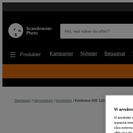
Hej, vad söker du efter?
Kampanjer
Nyheter
Begagnat
Produkter
Startsidan
Varumärken
Kentmere
Kentmere 400 120 film
Vi använ
Vi använder c
anpassa inne
våra externa 
alltid visa d