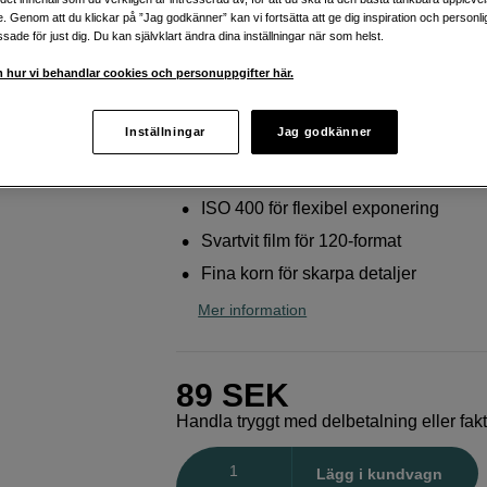
klassiska bilder
e. Genom att du klickar på ”Jag godkänner” kan vi fortsätta att ge dig inspiration och person
ade för just dig. Du kan självklart ändra dina inställningar när som helst.
Kentmere
400 120 film
 hur vi behandlar cookies och personuppgifter här.
Webblager
:
Finns i lager
Inställningar
Jag godkänner
Butikslager
:
Visa butik
ISO 400 för flexibel exponering
Svartvit film för 120-format
Fina korn för skarpa detaljer
Mer information
89
SEK
Handla tryggt med delbetalning eller fak
Antal
Lägg i kundvagn