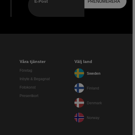
E-Post
PRENUMERERA
Våra tjänster
Välj land
Företag
Sweden
Inbyte & Begagnat
Fotokonst
Finland
Presentkort
Denmark
Norway