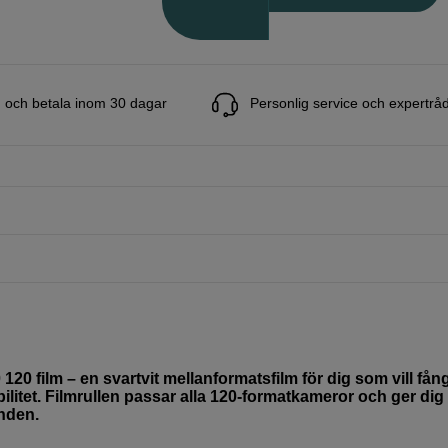
 och betala inom 30 dagar
Personlig service och expertrå
20 film – en svartvit mellanformatsfilm för dig som vill fån
bilitet. Filmrullen passar alla 120-formatkameror och ger dig
anden.