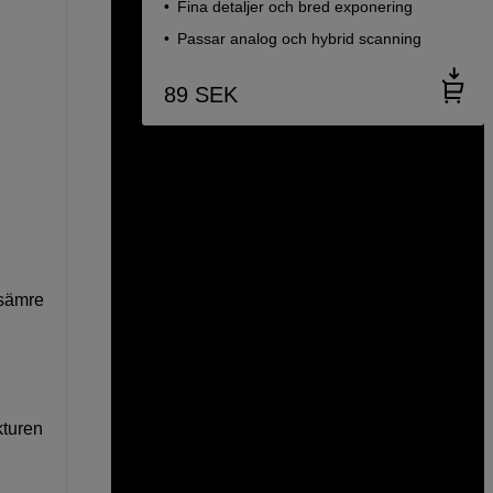
Fina detaljer och bred exponering
Passar analog och hybrid scanning
89
SEK
 sämre
kturen