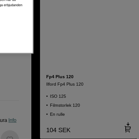
liga erbjudanden
Fp4 Plus 120
Ilford Fp4 Plus 120
ISO 125
Filmstorlek 120
En rulle
tura
Info
104
SEK