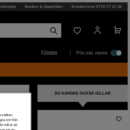
ommunity
Butiker & Öppettider
Kundservice
0770-77 11 00
Företag
Pris inkl. moms
DU KANSKE OCKSÅ GILLAR
 trafiken,
egna och från
t och
rt mål är att
lsen när du