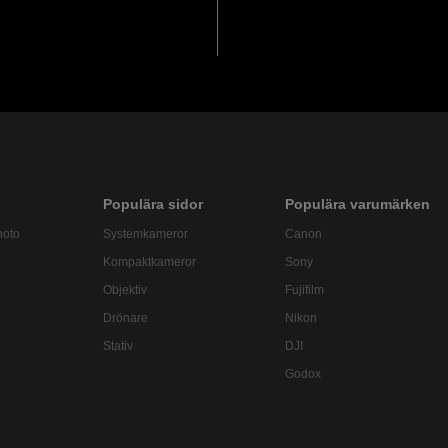
Populära sidor
Populära varumärken
hoto
Systemkameror
Canon
Kompaktkameror
Sony
Objektiv
Fujifilm
Drönare
Nikon
Stativ
DJI
Godox