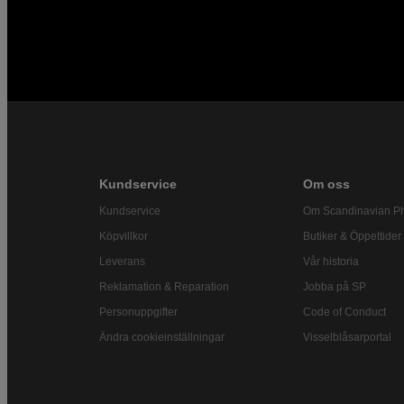
Kundservice
Om oss
Kundservice
Om Scandinavian P
Köpvillkor
Butiker & Öppettider
Leverans
Vår historia
Reklamation & Reparation
Jobba på SP
Personuppgifter
Code of Conduct
Ändra cookieinställningar
Visselblåsarportal