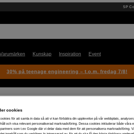
SP C
Varumärken
Kunskap
Inspiration
Event
30% på teenage engineering – t.o.m. fredag 7/8!
der cookies
ookies för att samla in data så att vi kan förbättra din upplevelse på vår webbplats, analysera
Artikelnummer: 1105095
håll och visa relevant personaliserad marknadsföring. Dessa cookies inkluderar både våra 
Svartvit film för mellanforma
partners som t.ex Google där vi delar data med dem för att personalisera marknadsföring. Vå
ig det innehåll som du verkligen är intresserad av, för att du ska få den bästa tänkbara uppleve