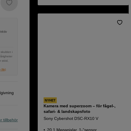
ektiv
 skulden i
vårigheter
r stöd,
flik)
dgivning
NYHET
Kamera med superzoom – för fågel-,
safari- & landskapsfoto
Sony Cybershot DSC-RX10 V
r tillbehör
20,1 Megapixlar, 1-”sensor