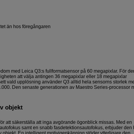
tet än hos föregångaren
edom med Leica Q3:s fullformatsensor på 60 megapixlar. För d
ligheten att välja antingen 36 megapixlar eller 18 megapixlar
ett vald upplösning använder Q3 alltid hela sensorns storlek me
0.000. Den senaste generationen av Maestro Series-processor 
v objekt
ör att säkerställa att inga avgörande ögonblick missas. Med en
autofokus samt en snabb fasdetektionsautofokus, erbjuder den
 objekt. En intelligent motivigenkänning stöder ytterligare den