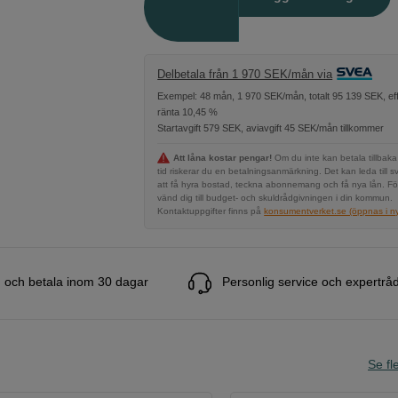
Delbetala från 1 970 SEK/mån via
Exempel: 48 mån, 1 970 SEK/mån, totalt 95 139 SEK, eff
ränta 10,45 %
Startavgift 579 SEK, aviavgift 45 SEK/mån tillkommer
Att låna kostar pengar!
Om du inte kan betala tillbaka
tid riskerar du en betalningsanmärkning. Det kan leda till s
att få hyra bostad, teckna abonnemang och få nya lån. Fö
vänd dig till budget- och skuldrådgivningen i din kommun.
Kontaktuppgifter finns på
konsumentverket.se (öppnas i ny 
 och betala inom 30 dagar
Personlig service och expertrå
Se fle