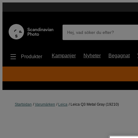
Hej, vad söker du efter?
Kampanjer
Nyheter
Begagnat
Produkter
Startsidan
Varumärken
Leica
Leica Q3 Metal Gray (19210)