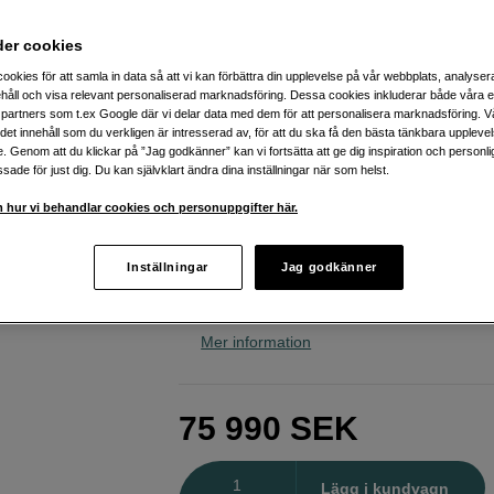
fullformatskamera med ljusst
optik
der cookies
Leica
Q3 Metal Gray (19210)
ookies för att samla in data så att vi kan förbättra din upplevelse på vår webbplats, analysera
håll och visa relevant personaliserad marknadsföring. Dessa cookies inkluderar både våra 
partners som t.ex Google där vi delar data med dem för att personalisera marknadsföring. Vå
ig det innehåll som du verkligen är intresserad av, för att du ska få den bästa tänkbara uppleve
Webblager
:
Finns i lager
e. Genom att du klickar på ”Jag godkänner” kan vi fortsätta att ge dig inspiration och person
ade för just dig. Du kan självklart ändra dina inställningar när som helst.
Butikslager
:
Visa butik
 hur vi behandlar cookies och personuppgifter här.
60 megapixel CMOS BSI-sensor
Inställningar
Jag godkänner
ISO upp till 100 000
Spela in video upp till C8K
Mer information
75 990
SEK
Antal
Lägg i kundvagn