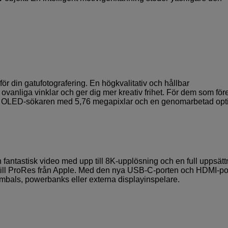
ör din gatufotografering. En högkvalitativ och hållbar
 ovanliga vinklar och ger dig mer kreativ frihet. För dem som för
kta OLED-sökaren med 5,76 megapixlar och en genomarbetad opt
n fantastisk video med upp till 8K-upplösning och en full uppsätt
 till ProRes från Apple. Med den nya USB-C-porten och HDMI-po
imbals, powerbanks eller externa displayinspelare.