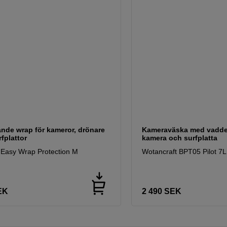
nde wrap för kameror, drönare
Kameraväska med vadder
fplattor
kamera och surfplatta
 Easy Wrap Protection M
Wotancraft BPT05 Pilot 7L
EK
2 490
SEK