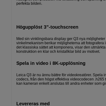
perfekta bilden.
Högupplöst 3”-touchscreen
Med sin vinklingsbara display ger Q3 nya möjligheter f
vinkelmekanism berikar möjligheterna att fotografera i
det klassiska sättet att komponera, visar den utmär
konstruktion en klar och kristallklar bild av motivet.
Spela in video i 8K-upplösning
Leica Q3 är nu ännu bättre för videokreatörer. Spela i
codecs, från den högst effektiva videocodecen .h265
kan kameran enkelt anslutas till andra enheter som g
Levereras med