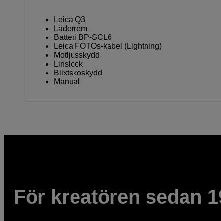
Leica Q3
Läderrem
Batteri BP-SCL6
Leica FOTOs-kabel (Lightning)
Motljusskydd
Linslock
Blixtskoskydd
Manual
För kreatören sedan 1