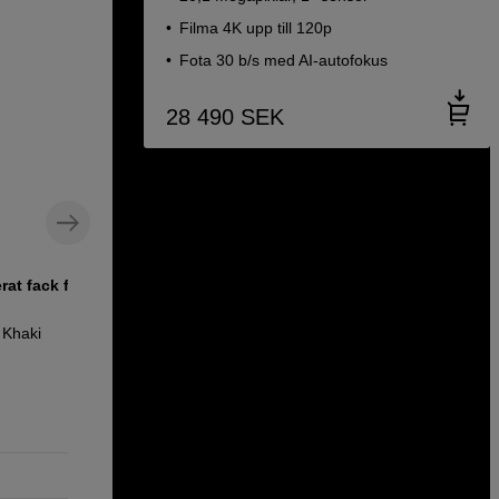
Filma 4K upp till 120p
Fota 30 b/s med AI-autofokus
28 490
SEK
at fack för
Kamerabatteri till Leica Q3, Q2, SL2
och SL3
 Khaki
Jupio BP-SCL6 2600mAh
1 290
SEK