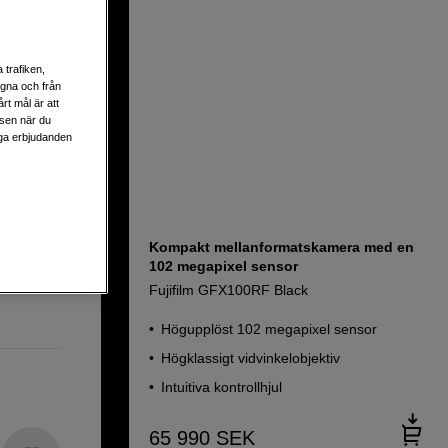
ark
 trafiken,
egna och från
rt mål är att
lsen när du
liga erbjudanden
Kompakt mellanformatskamera med en
102 megapixel sensor
Fujifilm GFX100RF Black
Högupplöst 102 megapixel sensor
Högklassigt vidvinkelobjektiv
Intuitiva kontrollhjul
65 990
SEK