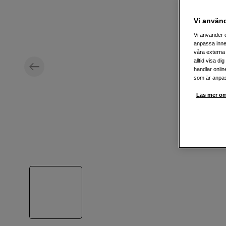
Vi använ
Vi använder c
anpassa inne
våra externa 
alltid visa d
handlar onlin
som är anpass
Läs mer om