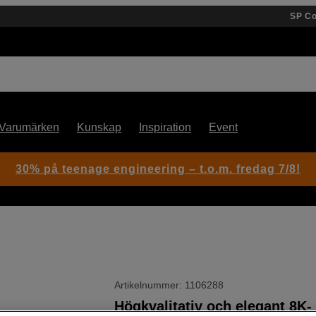
SP C
Varumärken
Kunskap
Inspiration
Event
30% på teenage engineering – t.o.m. fredag 7/8!
Artikelnummer: 1106288
Högkvalitativ och elegant 8K-