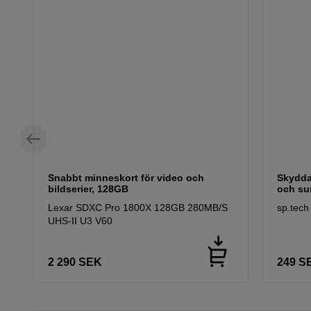
Snabbt minneskort för video och
Skydda
bildserier, 128GB
och sur
Lexar SDXC Pro 1800X 128GB 280MB/S
sp.tech
UHS-II U3 V60
2 290
SEK
249
S