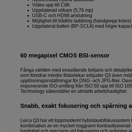
Video upp till C8K
Uppdaterad sökare (5,76 mp)
USB-C och HDMI anslutning
Möjlighet till trådlös laddning (handgrepp krävs)
Uppdaterat batteri (BP-SCL6) med högre kapaci
60 megapixel CMOS BSI-sensor
Fånga världen med enastående briljans och detaljrik
som föredrar mindre filstorlekar erbjuder Q3 även möj
upplösningsinställningar för DNG- och JPG-filer. Oavs
imponerande ISO-omfång från ISO 50 upp till ISO 10
Technology säkerställer en utmärkt arbetshastighet.
Snabb, exakt fokusering och spårning a
Leica Q3 har ett toppmodernt hybridautofokussystem f
kombination av en mycket noggrann kontrastbaserad 
hastighet och precision vid fokusering och spårning av