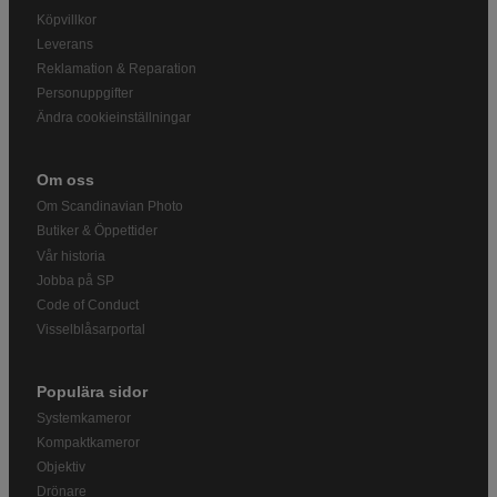
Köpvillkor
Leverans
Reklamation & Reparation
Personuppgifter
Ändra cookieinställningar
Om oss
Om Scandinavian Photo
Butiker & Öppettider
Vår historia
Jobba på SP
Code of Conduct
Visselblåsarportal
Populära sidor
Systemkameror
Kompaktkameror
Objektiv
Drönare