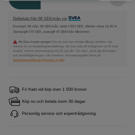
Delbetala från 88 SEK/mån via
Exempel: 48 mån, 88 SEK/mån, totalt 4 803 SEK, effektiv ränta 10,45 %
Startavgift 579 SEK, aviavgift 45 SEK/mån tillkommer
Att låna kostar pengar!
Om du inte kan betala tillbaka skulden i tid
riskerar du en betalningsanmärkning. Det kan leda till svårigheter att få hyra
bostad, teckna abonnemang och få nya lån. För stöd, vänd dig till budget-
och skuldrådgivningen i din kommun. Kontaktuppgifter finns på
konsumentverket.se (öppnas i ny flik)
Fri frakt vid köp över 1 500 kronor
Köp nu och betala inom 30 dagar
Personlig service och expertrådgivning