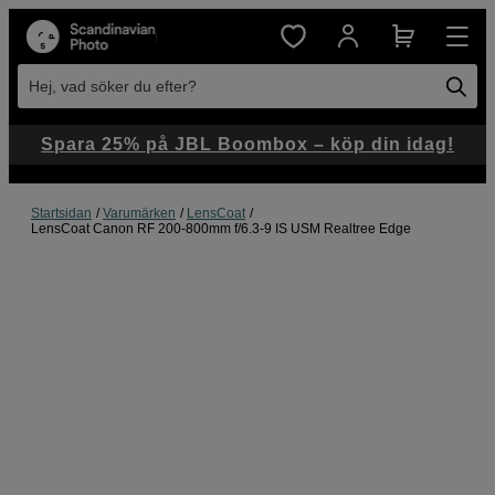
Hej, vad söker du efter?
Spara 25% på JBL Boombox – köp din idag!
Startsidan
Varumärken
LensCoat
LensCoat Canon RF 200-800mm f/6.3-9 IS USM Realtree Edge