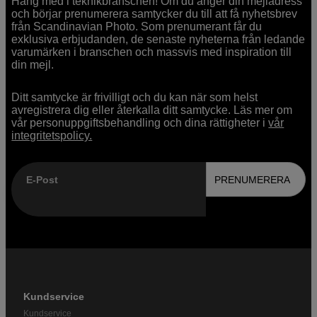
Häng med i teknikbranschen! Om du anger din mejladress
och börjar prenumerera samtycker du till att få nyhetsbrev
från Scandinavian Photo. Som prenumerant får du
exklusiva erbjudanden, de senaste nyheterna från ledande
varumärken i branschen och massvis med inspiration till
din mejl.
Ditt samtycke är frivilligt och du kan när som helst
avregistrera dig eller återkalla ditt samtycke. Läs mer om
vår personuppgiftsbehandling och dina rättigheter i
vår
integritetspolicy.
E-Post
PRENUMERERA
Kundservice
Kundservice