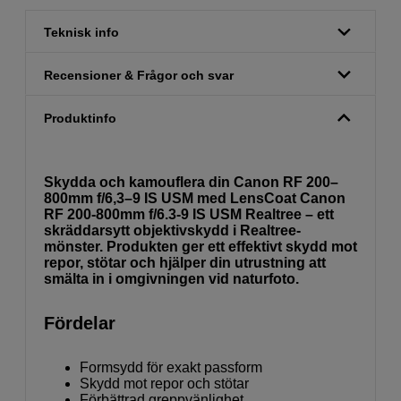
Teknisk info
Recensioner & Frågor och svar
Produktinfo
Skydda och kamouflera din Canon RF 200–
800mm f/6,3–9 IS USM med LensCoat Canon
RF 200-800mm f/6.3-9 IS USM Realtree – ett
skräddarsytt objektivskydd i Realtree-
mönster. Produkten ger ett effektivt skydd mot
repor, stötar och hjälper din utrustning att
smälta in i omgivningen vid naturfoto.
Fördelar
Formsydd för exakt passform
Skydd mot repor och stötar
Förbättrad greppvänlighet