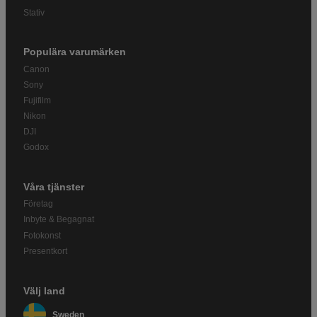
Stativ
Populära varumärken
Canon
Sony
Fujifilm
Nikon
DJI
Godox
Våra tjänster
Företag
Inbyte & Begagnat
Fotokonst
Presentkort
Välj land
Sweden