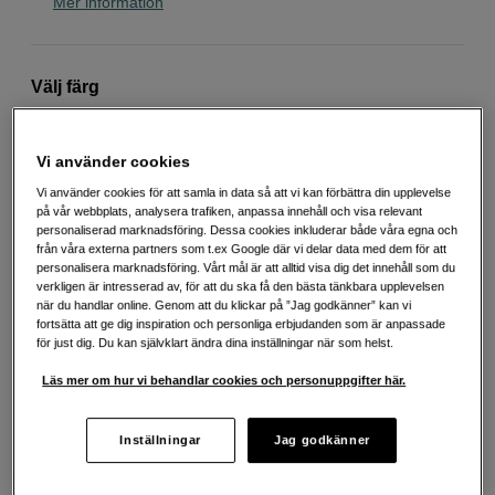
Mer information
Välj färg
Vi använder cookies
Vi använder cookies för att samla in data så att vi kan förbättra din upplevelse
Realtree Edge
Realtree Max 5
på vår webbplats, analysera trafiken, anpassa innehåll och visa relevant
personaliserad marknadsföring. Dessa cookies inkluderar både våra egna och
från våra externa partners som t.ex Google där vi delar data med dem för att
personalisera marknadsföring. Vårt mål är att alltid visa dig det innehåll som du
verkligen är intresserad av, för att du ska få den bästa tänkbara upplevelsen
när du handlar online. Genom att du klickar på ”Jag godkänner” kan vi
fortsätta att ge dig inspiration och personliga erbjudanden som är anpassade
Svart
för just dig. Du kan självklart ändra dina inställningar när som helst.
Läs mer om hur vi behandlar cookies och personuppgifter här.
1 690
SEK
Inställningar
Jag godkänner
Antal
Lägg i kundvagn