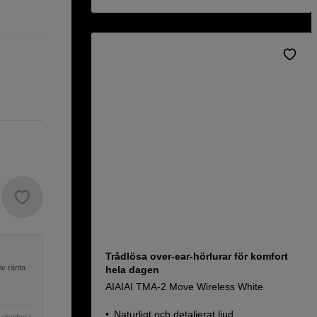
Trådlösa over-ear-hörlurar för komfort
iv ränta
hela dagen
AIAIAI TMA-2 Move Wireless White
Naturligt och detaljerat ljud
 skulden i