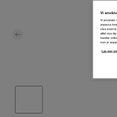
Vi använ
Vi använder c
anpassa inne
våra externa 
alltid visa d
handlar onlin
som är anpass
Läs mer om