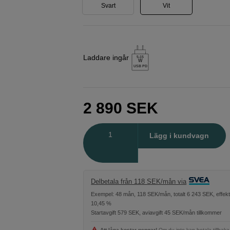
Svart
Vit
Laddare ingår
5-15
W
USB PD
2 890
SEK
Antal
Lägg i kundvagn
Delbetala från 118 SEK/mån via
Exempel: 48 mån, 118 SEK/mån, totalt 6 243 SEK, effekt
10,45 %
Startavgift 579 SEK, aviavgift 45 SEK/mån tillkommer
Att låna kostar pengar!
Om du inte kan betala tillbaka