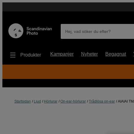
Hej, vad söker du efter?
Kampanjer
Nyheter
Begagnat
Produkter
Startsidan
Ljud
Hörlurar
On-ear-hörlurar
Trådlösa on-ear
AIAIAI TM