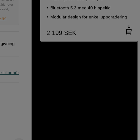
vårigheter
Bluetooth 5.3 med 40 h speltid
r stöd,
Modulär design för enkel uppgradering
flik)
2 199
SEK
dgivning
r tillbehör