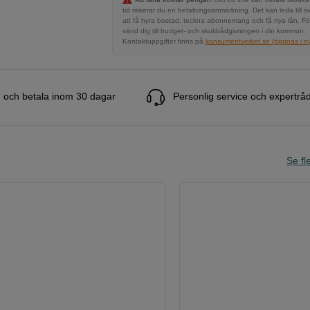
tid riskerar du en betalningsanmärkning. Det kan leda till s
att få hyra bostad, teckna abonnemang och få nya lån. Fö
vänd dig till budget- och skuldrådgivningen i din kommun.
Kontaktuppgifter finns på
konsumentverket.se (öppnas i ny 
 och betala inom 30 dagar
Personlig service och expertrå
Se fle