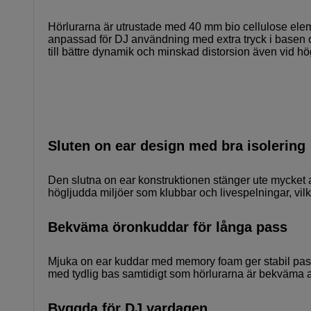
Hörlurarna är utrustade med 40 mm bio cellulose eleme
anpassad för DJ användning med extra tryck i basen och
till bättre dynamik och minskad distorsion även vid h
Sluten on ear design med bra isolering
Den slutna on ear konstruktionen stänger ute mycket av
högljudda miljöer som klubbar och livespelningar, vilk
Bekväma öronkuddar för långa pass
Mjuka on ear kuddar med memory foam ger stabil passfor
med tydlig bas samtidigt som hörlurarna är bekväma 
Byggda för DJ vardagen