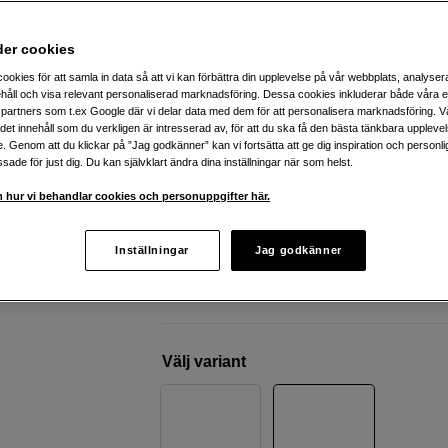
bas och isolering
AIAIAI
TMA-2 DJ Wireless White
der cookies
ookies för att samla in data så att vi kan förbättra din upplevelse på vår webbplats, analysera
håll och visa relevant personaliserad marknadsföring. Dessa cookies inkluderar både våra 
Webblager
:
Beräknad i lager 2026-08-
partners som t.ex Google där vi delar data med dem för att personalisera marknadsföring. Vå
ig det innehåll som du verkligen är intresserad av, för att du ska få den bästa tänkbara uppleve
Butikslager
:
Visa butik
e. Genom att du klickar på ”Jag godkänner” kan vi fortsätta att ge dig inspiration och person
ade för just dig. Du kan självklart ändra dina inställningar när som helst.
Trådlös DJ-uppkoppling med låg late
 hur vi behandlar cookies och personuppgifter här.
40 mm biocellulosa-element för djup
Modulärt system med utbytbara delar
Inställningar
Jag godkänner
Mer information
Välj variant