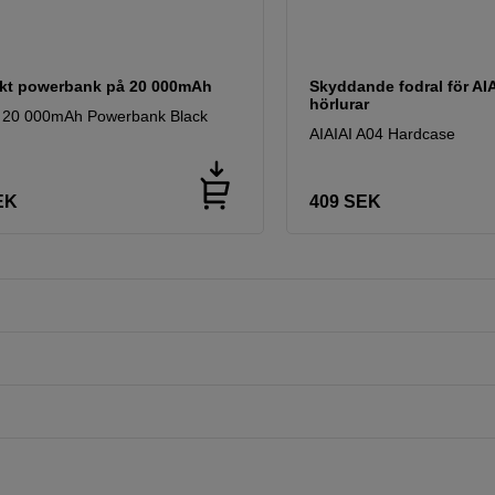
t powerbank på 20 000mAh
Skyddande fodral för AI
hörlurar
n 20 000mAh Powerbank Black
AIAIAI A04 Hardcase
EK
409
SEK