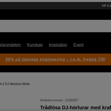
SP C
Varumärken
Kunskap
Inspiration
Event
30% på teenage engineering – t.o.m. fredag 7/8!
A-2 DJ Wireless White
Artikelnummer: 1106057
Trådlösa DJ-hörlurar med kraf