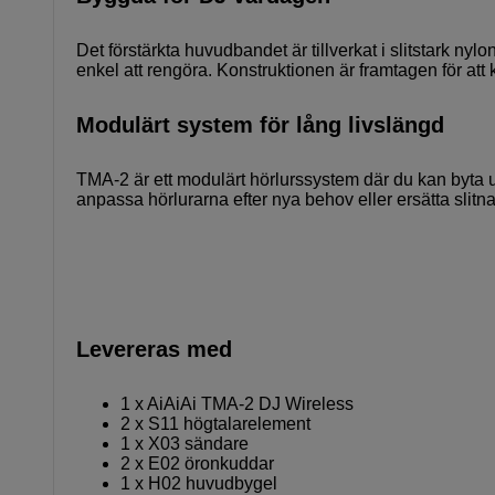
Det förstärkta huvudbandet är tillverkat i slitstark 
enkel att rengöra. Konstruktionen är framtagen för att
Modulärt system för lång livslängd
TMA-2 är ett modulärt hörlurssystem där du kan byta u
anpassa hörlurarna efter nya behov eller ersätta slitna 
Levereras med
1 x AiAiAi TMA-2 DJ Wireless
2 x S11 högtalarelement
1 x X03 sändare
2 x E02 öronkuddar
1 x H02 huvudbygel