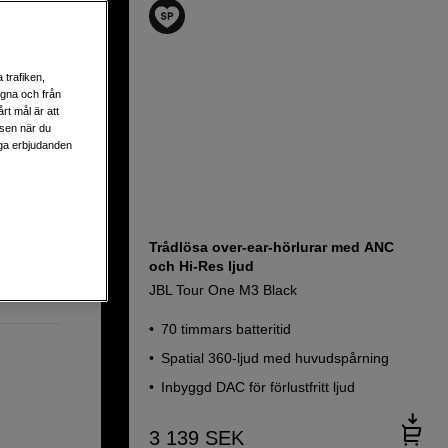
 trafiken,
egna och från
31
rt mål är att
lsen när du
liga erbjudanden
ns
 bas
Trådlösa over-ear-hörlurar med ANC
och Hi-Res ljud
JBL Tour One M3 Black
70 timmars batteritid
Spatial 360-ljud med huvudspårning
Inbyggd DAC för förlustfritt ljud
3 139
SEK