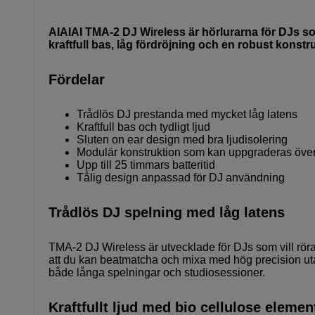
AIAIAI TMA-2 DJ Wireless är hörlurarna för DJs som v
kraftfull bas, låg fördröjning och en robust konst
Fördelar
Trådlös DJ prestanda med mycket låg latens
Kraftfull bas och tydligt ljud
Sluten on ear design med bra ljudisolering
Modulär konstruktion som kan uppgraderas över
Upp till 25 timmars batteritid
Tålig design anpassad för DJ användning
Trådlös DJ spelning med låg latens
TMA-2 DJ Wireless är utvecklade för DJs som vill röra 
att du kan beatmatcha och mixa med hög precision utan
både långa spelningar och studiosessioner.
Kraftfullt ljud med bio cellulose elemen