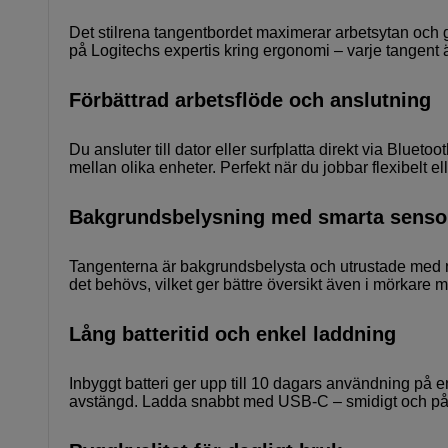
Det stilrena tangentbordet maximerar arbetsytan och g
på Logitechs expertis kring ergonomi – varje tangent ä
Förbättrad arbetsflöde och anslutning
Du ansluter till dator eller surfplatta direkt via Blue
mellan olika enheter. Perfekt när du jobbar flexibelt el
Bakgrundsbelysning med smarta senso
Tangenterna är bakgrundsbelysta och utrustade med n
det behövs, vilket ger bättre översikt även i mörkare m
Lång batteritid och enkel laddning
Inbyggt batteri ger upp till 10 dagars användning på 
avstängd. Ladda snabbt med USB-C – smidigt och pål