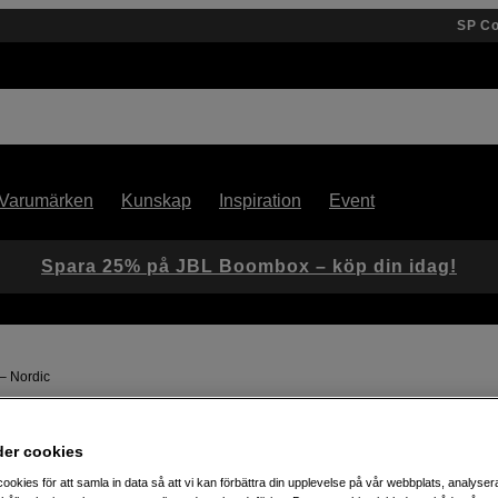
SP C
Varumärken
Kunskap
Inspiration
Event
Spara 25% på JBL Boombox – köp din idag!
– Nordic
Artikelnummer: 1105938
der cookies
Kompakt trådlöst tangentbord
ookies för att samla in data så att vi kan förbättra din upplevelse på vår webbplats, analysera