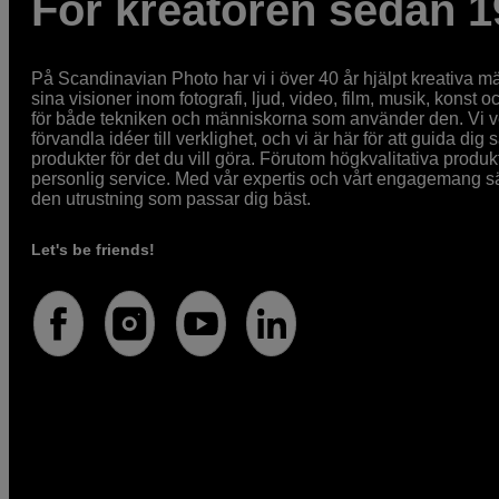
För kreatören sedan 1
På Scandinavian Photo har vi i över 40 år hjälpt kreativa mä
sina visioner inom fotografi, ljud, video, film, musik, konst o
för både tekniken och människorna som använder den. Vi vet
förvandla idéer till verklighet, och vi är här för att guida dig s
produkter för det du vill göra. Förutom högkvalitativa produk
personlig service. Med vår expertis och vårt engagemang säke
den utrustning som passar dig bäst.
Let's be friends!