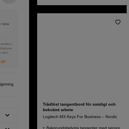
v ränta
 skulden i
vårigheter
r stöd,
flik)
dgivning
Trådlöst tangentbord för smidigt och
bekvämt arbete
Logitech MX Keys For Business – Nordic
Bakgrundsbelysta tangenter med sensor