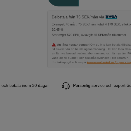
Delbetala från 75 SEK/mån via
Exempel: 48 mån, 75 SEK/mån, totalt 4 179 SEK, effekti
10,45 %
Startavgift 579 SEK, aviavgift 45 SEK/mån tillkommer
Att låna kostar pengar!
Om du inte kan betala tillbaka
tid riskerar du en betalningsanmärkning. Det kan leda till s
att få hyra bostad, teckna abonnemang och få nya lån. Fö
vänd dig till budget- och skuldrådgivningen i din kommun.
Kontaktuppgifter finns på
konsumentverket.se (öppnas i ny 
 och betala inom 30 dagar
Personlig service och expertrå