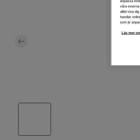
anpassa inne
våra externa 
alltid visa d
handlar onlin
som är anpass
Läs mer om