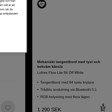
egna och från
rt mål är att
lsen när du
c
liga erbjudanden
ng
Mekaniskt tangentbord med tyst och
bekväm känsla
Lofree Flow Lite 84 Off White
Tangentbord med 84 tysta brytare
Trådlös anslutning via Bluetooth 5.1
RGB-belysning med flera lägen
1 290
SEK