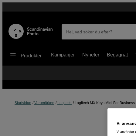
Hej, vad söker du efter?
Kampanjer
Nyheter
Begagnat
Produkter
Startsidan
Varumärken
Logitech
Logitech MX Keys Mini For Business 
Vi använ
Vi använder c