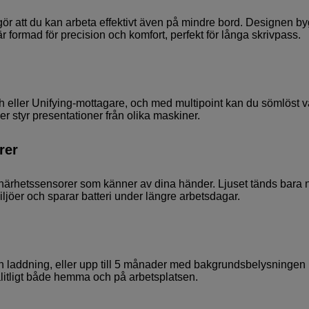
ör att du kan arbeta effektivt även på mindre bord. Designen b
r formad för precision och komfort, perfekt för långa skrivpass.
tooth eller Unifying-mottagare, och med multipoint kan du sömlöst 
ler styr presentationer från olika maskiner.
rer
ärhetssensorer som känner av dina händer. Ljuset tänds bara 
iljöer och sparar batteri under längre arbetsdagar.
en laddning, eller upp till 5 månader med bakgrundsbelysningen
itligt både hemma och på arbetsplatsen.