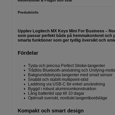
Recensioner & Frågor och svar
Produktinfo
Upplev Logitech MX Keys Mini For Business – Nor
som passar perfekt både på hemmakontoret och på
smarta funktioner som ger tydlig översikt och smi
Fördelar
Tysta och precisa Perfect Stroke-tangenter
Trådlös Bluetooth-anslutning och Unifying-mott
Bakgrundsbelysta tangenter med smart sensor
Snabbt och stabilt multipoint-stöd
Laddning via USB-C för enkel användning
Byggd i robust aluminiumkonstruktion
Lång batteritid upp till 10 dagar
Optimalt svenskt, nordiskt tangentbordsläge
Kompakt och smart design