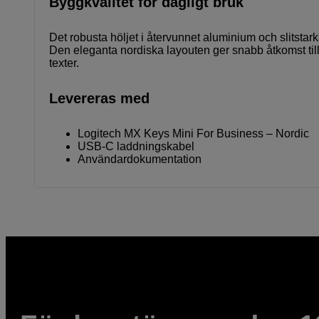
Byggkvalitet för dagligt bruk
Det robusta höljet i återvunnet aluminium och slitstar
Den eleganta nordiska layouten ger snabb åtkomst till
texter.
Levereras med
Logitech MX Keys Mini For Business – Nordic
USB-C laddningskabel
Användardokumentation