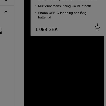
Multienhetsanslutning via Bluetooth
Snabb USB-C-laddning och lång
batteritid
n
1 099
SEK
ed