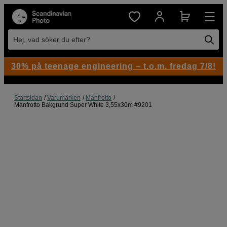
Hej, vad söker du efter?
30% på teenage engineering – t.o.m. fredag 7/8!
Startsidan
Varumärken
Manfrotto
Manfrotto Bakgrund Super White 3,55x30m #9201