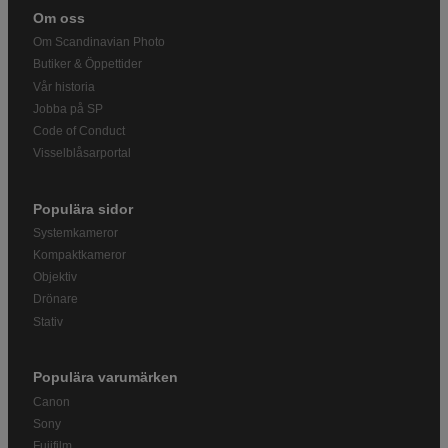
Om oss
Om Scandinavian Photo
Butiker & Öppettider
Vår historia
Jobba på SP
Code of Conduct
Visselblåsarportal
Populära sidor
Systemkameror
Kompaktkameror
Objektiv
Drönare
Stativ
Populära varumärken
Canon
Sony
Fujifilm