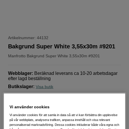
Artikelnummer: 44132
Bakgrund Super White 3,55x30m #9201
Manfrotto
Bakgrund Super White 3,55x30m #9201
Webblager
:
Beräknad leverans ca 10-20 arbetsdagar
efter lagd beställning
Butikslager
:
Visa butik
Lastolite byter namn till Manfrotto – samma
Vi använder cookies
produkter i ny förpackning! Skiftet sker successivt,
produkter kan levereras med Lastolite- eller
Vi använder cookies för att samla in data så att vi kan förbättra din upplevelse
Manfrotto-förpackning
på vår webbplats, analysera trafiken, anpassa innehåll och visa relevant
personaliserad marknadsföring. Dessa cookies inkluderar både våra egna och