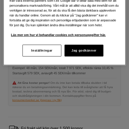
Mer information
från våra externa partners som t.ex Google där vi delar data med dem för att
personalisera marknadsföring. Vårt mål är att alltid visa dig det innehåll som du
verkligen är intresserad av, för att du ska få den bästa tänkbara upplevelsen
när du handlar online. Genom att du klickar på ”Jag godkänner” kan vi
4 290
SEK
fortsätta att ge dig inspiration och personliga erbjudanden som är anpassade
för just dig. Du kan självklart ändra dina inställningar när som helst.
Antal
Läs mer om hur vi behandlar cookies och personuppgifter här.
Lägg i kundvagn
Inställningar
Jag godkänner
Delbetala från 154 SEK/mån via
Exempel: 48 mån, 154 SEK/mån, totalt 7 971 SEK, effektiv ränta 10,45 %
Startavgift 579 SEK, aviavgift 45 SEK/mån tillkommer
Att låna kostar pengar!
Om du inte kan betala tillbaka skulden i tid
riskerar du en betalningsanmärkning. Det kan leda till svårigheter att få hyra
bostad, teckna abonnemang och få nya lån. För stöd, vänd dig till budget-
och skuldrådgivningen i din kommun. Kontaktuppgifter finns på
konsumentverket.se (öppnas i ny flik)
Fri frakt vid köp över 1 500 kronor