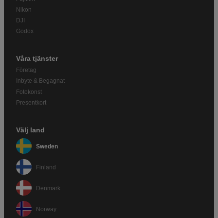
Nikon
DJI
Godox
Våra tjänster
Företag
Inbyte & Begagnat
Fotokonst
Presentkort
Välj land
Sweden
Finland
Denmark
Norway