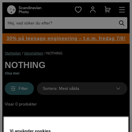
Hej, vad söker du efter?
30% på teenage engineering – t.o.m. fredag 7/8!
Startsidan
Varumärken
NOTHING
NOTHING
Visa mer
Filter
Sortera
:
Mest sålda
Visar 0 produkter
Vi använder cookies