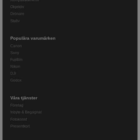
Kompaktkameror
Objektiv
Drönare
Stativ
Populära varumärken
Canon
Sony
Fujifilm
Nikon
DJI
Godox
Våra tjänster
Företag
Inbyte & Begagnat
Fotokonst
Presentkort