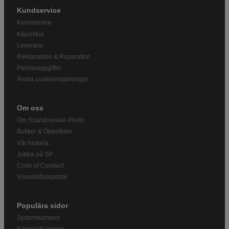
Kundservice
Kundservice
Köpvillkor
Leverans
Reklamation & Reparation
Personuppgifter
Ändra cookieinställningar
Om oss
Om Scandinavian Photo
Butiker & Öppettider
Vår historia
Jobba på SP
Code of Conduct
Visselblåsarportal
Populära sidor
Systemkameror