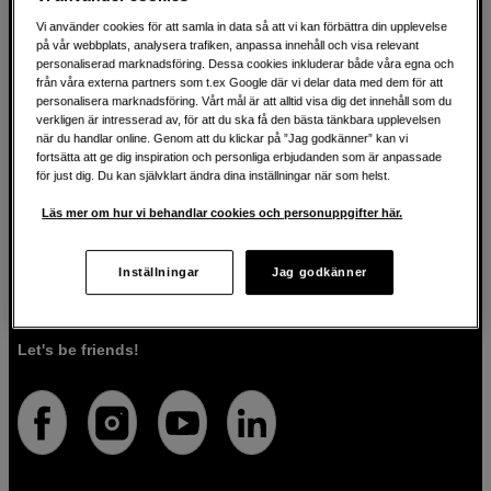
Vi använder cookies för att samla in data så att vi kan förbättra din upplevelse
på vår webbplats, analysera trafiken, anpassa innehåll och visa relevant
För kreatören sedan 1982
personaliserad marknadsföring. Dessa cookies inkluderar både våra egna och
från våra externa partners som t.ex Google där vi delar data med dem för att
personalisera marknadsföring. Vårt mål är att alltid visa dig det innehåll som du
På Scandinavian Photo har vi i över 40 år hjälpt kreativa
verkligen är intresserad av, för att du ska få den bästa tänkbara upplevelsen
när du handlar online. Genom att du klickar på ”Jag godkänner” kan vi
människor att förverkliga sina visioner inom fotografi, ljud,
fortsätta att ge dig inspiration och personliga erbjudanden som är anpassade
video, film, musik, konst och teknologi. Vi brinner för både
för just dig. Du kan självklart ändra dina inställningar när som helst.
tekniken och människorna som använder den. Vi vet att
rätt verktyg kan förvandla idéer till verklighet, och vi är här
Läs mer om hur vi behandlar cookies och personuppgifter här.
för att guida dig så att du väljer rätt produkter för det du vill
göra. Förutom högkvalitativa produkter, erbjuder vi även
personlig service. Med vår expertis och vårt engagemang
Inställningar
Jag godkänner
säkerställer vi att du får den utrustning som passar dig
bäst.
Let's be friends!