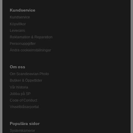
Kundservice
Kundservice
Köpvillkor
Leverans
Reklamation & Reparation
Personuppgifter
Ändra cookieinställningar
Om oss
Om Scandinavian Photo
Butiker & Öppettider
Vår historia
Jobba på SP
Code of Conduct
Visselblåsarportal
Populära sidor
Systemkameror