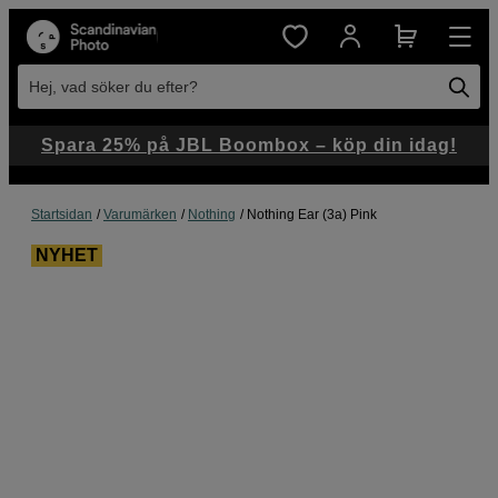
Hej, vad söker du efter?
Spara 25% på JBL Boombox – köp din idag!
Startsidan
Varumärken
Nothing
Nothing Ear (3a) Pink
NYHET