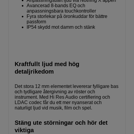
Anpassningsbart ljud via Nothing X appen
Avancerad 8-bands EQ och
anpassningsbara touchkontroller
Fyra storlekar på öronkuddar för bättre
passform
IP54 skydd mot damm och stänk
Kraftfullt ljud med hög
detaljrikedom
Det stora 12 mm elementet levererar fylligare bas
och tydligare återgivning av röster och
instrument. Med Hi Res Audio certifiering och
LDAC codec får du ett mer nyanserat och
naturligt ljud vid musik, film och spel.
Stäng ute störningar och hör det
viktiga