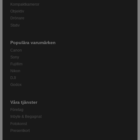
Kompaktkameror
Objektiv
Drönare
Stativ
Populära varumärken
Canon
Sony
Fujifilm
Nikon
DJI
Godox
Våra tjänster
Företag
Inbyte & Begagnat
Fotokonst
Presentkort