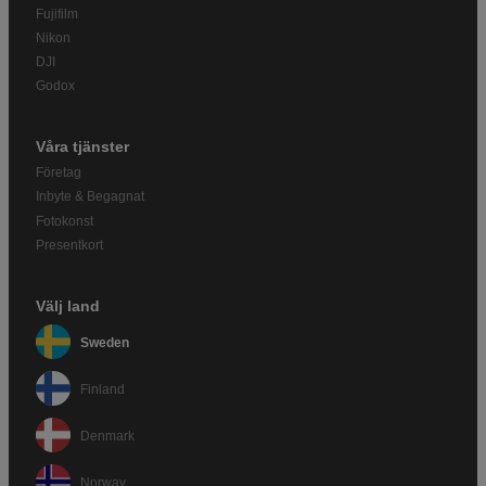
Fujifilm
Nikon
DJI
Godox
Våra tjänster
Företag
Inbyte & Begagnat
Fotokonst
Presentkort
Välj land
Sweden
Finland
Denmark
Norway