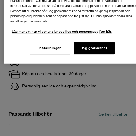
marknadsföring. Vårt mål är att alltid visa dig det innehåll som du verkligen är
Startavgift 495 SEK, aviavgift 45 SEK/mån tillkommer
intresserad av, för att du ska få den bästa tänkbara upplevelsen när du handlar online
Genom att du klickar på ”Jag godkänner” kan vi fortsätta att ge dig inspiration och
Att låna kostar pengar!
Om du inte kan betala tillbaka skulden i tid
personliga erbjudanden som är anpassade för just dig. Du kan självklart ändra dina
riskerar du en betalningsanmärkning. Det kan leda till svårigheter att få hyra
inställningar när som helst.
bostad, teckna abonnemang och få nya lån. För stöd, vänd dig till budget-
och skuldrådgivningen i din kommun. Kontaktuppgifter finns på
Läs mer om hur vi behandlar cookies och personuppgifter här.
konsumentverket.se (öppnas i ny flik)
Inställningar
Jag godkänner
Fri frakt vid köp över 1 500 kronor
Köp nu och betala inom 30 dagar
Personlig service och expertrådgivning
Passande tillbehör
Se fler tillbehör