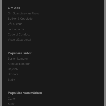
Om oss
Om Scandinavian Photo
Butiker & Öppettider
Vår historia
Jobba på SP
Code of Conduct
Visselblåsarportal
Populära sidor
Systemkameror
Kompaktkameror
Objektiv
Drönare
Stativ
Populära varumärken
Canon
Sony