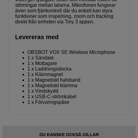
störningar mellan talarna. Mikrofonen fungerar
även som fjärrkontroll där du enkelt kan styra
funktioner som inspelning, zoom och tracking
direkt från enheten via Tiny 3 appen.
Levereras med
OBSBOT VOX SE Wireless Microphone
1 x Sändare
1 x Mottagare
1 x Laddningsdocka
1 x Klämmagnet
1 x Magnetiskt halsband
1 x Magnetiskt klämma
1 x Vindskydd
1 x USB-C-strömkabel
1 x Förvaringspåse
DU KANSKE OCKSÅ GILLAR