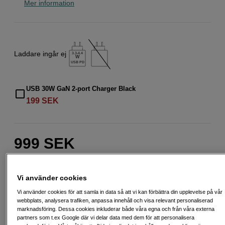
Mer information
Laddare ingår ej
3.3-4.4
W
USB PD
USB 30W GaN 2-port Charger Black
199
SEK
999
SEK
Antal
Lägg i kundvagn
Vi använder cookies
Vi använder cookies för att samla in data så att vi kan förbättra din upplevelse på vår
webbplats, analysera trafiken, anpassa innehåll och visa relevant personaliserad
Delbetala från 128 SEK/mån via
marknadsföring. Dessa cookies inkluderar både våra egna och från våra externa
partners som t.ex Google där vi delar data med dem för att personalisera
Exempel: 12 mån, 128 SEK/mån, totalt 2 031 SEK, effektiv ränta 0,00 %