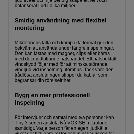
ljudnivåer och hjälper dig skapa ett rent och
balanserat ljud i olika miljöer.
Smidig användning med flexibel
montering
Mikrofonens lätta och kompakta format gör den
bekväm att använda under längre inspelningar.
Den kan fästas med magnet, clips eller bäras
med det medföljande halsbandet. Ett pälsbeklätt
vindskydd följer med för att minska störande
vindljud vid inspelning utomhus. Tack vare den
trådlösa anslutningen slipper du kablar som
begränsar din rörelsefrihet.
Bygg en mer professionell
inspelning
För intervjuer och samtal med två personer kan
Tiny 3 serien ansluta två VOX SE mikrofoner
samtidigt. Varje person får en egen ljudkälla
vilket ger tydligare röster och minskar risken för