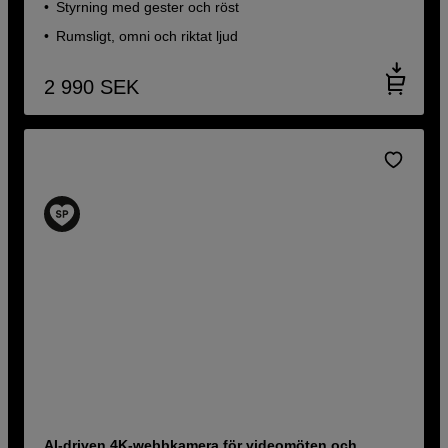
Styrning med gester och röst
Rumsligt, omni och riktat ljud
2 990
SEK
AI-driven 4K-webbkamera för videomöten och