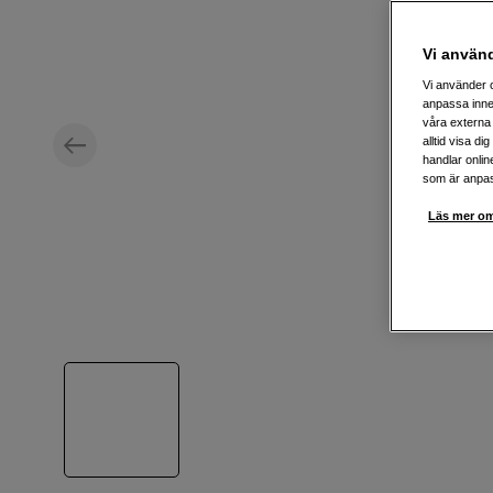
Vi använ
Vi använder c
anpassa inne
våra externa 
alltid visa d
handlar onlin
som är anpass
Läs mer om