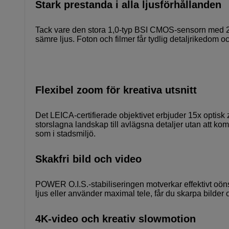
Stark prestanda i alla ljusförhållanden
Tack vare den stora 1,0-typ BSI CMOS-sensorn med 20
sämre ljus. Foton och filmer får tydlig detaljrikedom och
Flexibel zoom för kreativa utsnitt
Det LEICA-certifierade objektivet erbjuder 15x optisk
storslagna landskap till avlägsna detaljer utan att k
som i stadsmiljö.
Skakfri bild och video
POWER O.I.S.-stabiliseringen motverkar effektivt oöns
ljus eller använder maximal tele, får du skarpa bilder 
4K-video och kreativ slowmotion