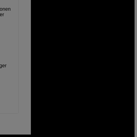
ionen
er
 ger