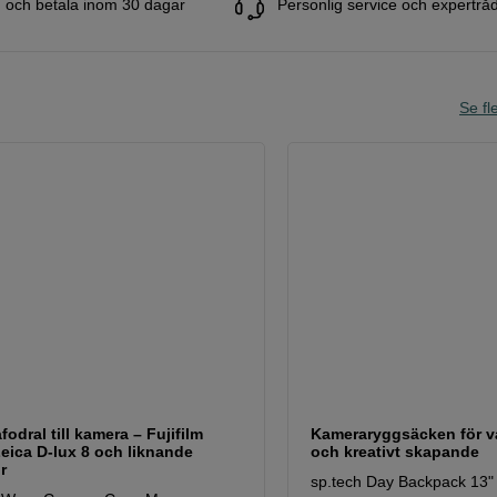
 och betala inom 30 dagar
Personlig service och expertrå
Se fle
odral till kamera – Fujifilm
Kameraryggsäcken för v
eica D-lux 8 och liknande
och kreativt skapande
r
sp.tech Day Backpack 13"