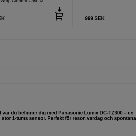
h Wrap Camera Case M
EK
999
SEK
ett var du befinner dig med Panasonic Lumix DC-TZ300 – en
stor 1-tums sensor. Perfekt för resor, vardag och spontana