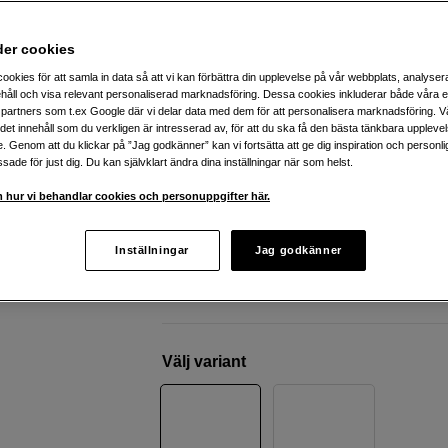
zoom
Panasonic
Lumix DC-TZ300 Black
der cookies
ookies för att samla in data så att vi kan förbättra din upplevelse på vår webbplats, analysera
håll och visa relevant personaliserad marknadsföring. Dessa cookies inkluderar både våra 
Webblager
:
Finns i lager
partners som t.ex Google där vi delar data med dem för att personalisera marknadsföring. Vå
ig det innehåll som du verkligen är intresserad av, för att du ska få den bästa tänkbara uppleve
Butikslager
:
Visa butik
e. Genom att du klickar på ”Jag godkänner” kan vi fortsätta att ge dig inspiration och person
ade för just dig. Du kan självklart ändra dina inställningar när som helst.
Utmärkt bildkvalité med 20,1 MP
 hur vi behandlar cookies och personuppgifter här.
Inbyggd bildstabilisering
4K-video samt 120 fps slowmotion
Inställningar
Jag godkänner
Mer information
Välj variant