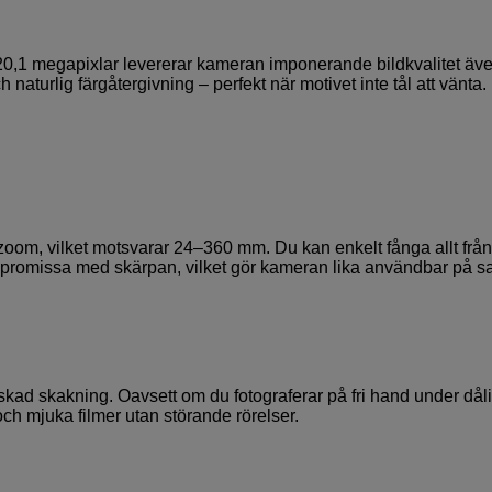
,1 megapixlar levererar kameran imponerande bildkvalitet äve
 naturlig färgåtergivning – perfekt när motivet inte tål att vänta.
 zoom, vilket motsvarar 24–360 mm. Du kan enkelt fånga allt från
ompromissa med skärpan, vilket gör kameran lika användbar på sa
kad skakning. Oavsett om du fotograferar på fri hand under dåli
och mjuka filmer utan störande rörelser.