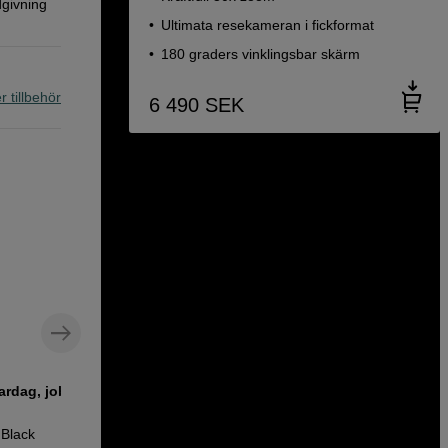
dgivning
Ultimata resekameran i fickformat
180 graders vinklingsbar skärm
r tillbehör
6 490
SEK
ardag, jobb
Kompakt axelväska för kreativ
utrustning
 Black
sp.tech Day Shoulder Bag Green