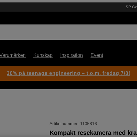
SP C
Varumärken
Kunskap
Inspiration
Event
30% på teenage engineering – t.o.m. fredag 7/8!
Artikelnummer: 1105816
Kompakt resekamera med kraf