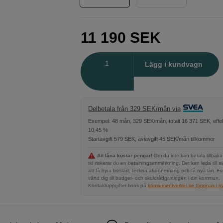
11 190
SEK
Antal
Lägg i kundvagn
Delbetala från 329 SEK/mån via
Exempel: 48 mån, 329 SEK/mån, totalt 16 371 SEK, effek
10,45 %
Startavgift 579 SEK, aviavgift 45 SEK/mån tillkommer
Att låna kostar pengar!
Om du inte kan betala tillbaka
tid riskerar du en betalningsanmärkning. Det kan leda till s
att få hyra bostad, teckna abonnemang och få nya lån. Fö
vänd dig till budget- och skuldrådgivningen i din kommun.
Kontaktuppgifter finns på
konsumentverket.se (öppnas i ny 