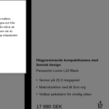
 trafiken,
egna och från
rt mål är att
lsen när du
liga erbjudanden
Högpresterande kompaktkamera med
ikonisk design
Panasonic Lumix L10 Black
Sensor på 20,3 megapixel
Makrofunktion ned till 3cm nrg
Vridbar pekskärm för smidig video
17 990
SEK