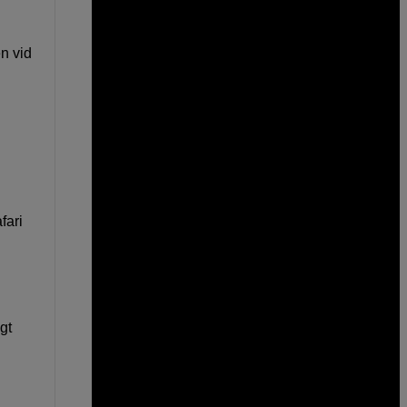
n vid
fari
gt