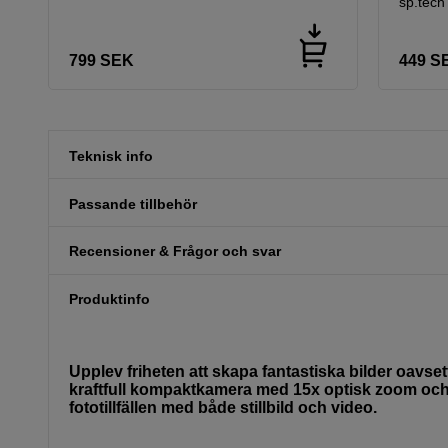
sp.tec
799
SEK
449
S
Teknisk info
Passande tillbehör
Recensioner & Frågor och svar
Produktinfo
Upplev friheten att skapa fantastiska bilder oavs
kraftfull kompaktkamera med 15x optisk zoom och 
fototillfällen med både stillbild och video.