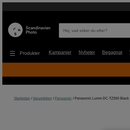
Hej, vad söker du efter?
Kampanjer
Nyheter
Begagnat
Produkter
Startsidan
Varumärken
Panasonic
Panasonic Lumix DC-TZ300 Black