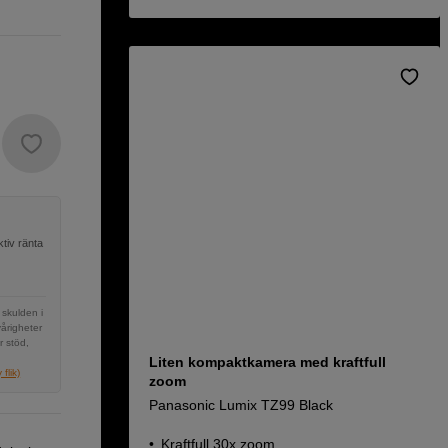
tiv ränta
 skulden i
vårigheter
r stöd,
Liten kompaktkamera med kraftfull
flik)
zoom
Panasonic Lumix TZ99 Black
Kraftfull 30x zoom