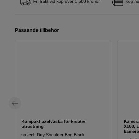
Fri frakt vid köp över 1 500 kronor
Köp nu
Passande tillbehör
Kompakt axelväska för kreativ
Kameraf
utrustning
X100, L
kamero
sp.tech Day Shoulder Bag Black