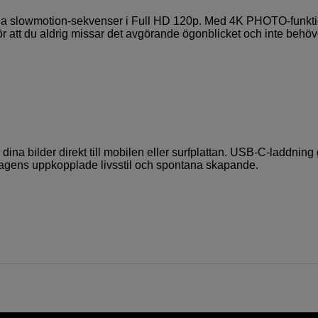
tfulla slowmotion-sekvenser i Full HD 120p. Med 4K PHOTO-funkt
 gör att du aldrig missar det avgörande ögonblicket och inte behöv
 dina bilder direkt till mobilen eller surfplattan. USB-C-laddning
 dagens uppkopplade livsstil och spontana skapande.