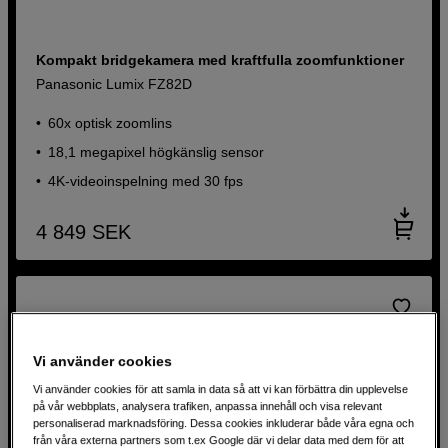
Kompakt bridgekamera med kraftfulla zoomfunktioner
Panasonic Lumix FZ82D
60x optisk zoomlins
18,1 megapixel högkänslig sensor
4K-videoinspelning med 30 fps
4 849
SEK
Vi använder cookies
Vi använder cookies för att samla in data så att vi kan förbättra din upplevelse
på vår webbplats, analysera trafiken, anpassa innehåll och visa relevant
personaliserad marknadsföring. Dessa cookies inkluderar både våra egna och
från våra externa partners som t.ex Google där vi delar data med dem för att