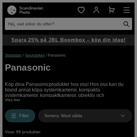
Hej, vad söker du efter?
Spara 25% på JBL Boombox – köp din idag!
Startsidan
Varumärken
Panasonic
Panasonic
Köp dina Panasonicprodukter hos oss! Hos oss kan du
bland annat köpa systemkameror, kompakta
systemkameror, kompaktkameror, objektiv och
Visa mer
videokameror från Panasonic. Vi har ett brett utbud av
Panasonicprodukter online och i våra butiker, med allt från
prisvärda instegsmodeller till profesionella high end-
Filter
Sortera
:
Mest sålda
kameror.
Visar 99 produkter