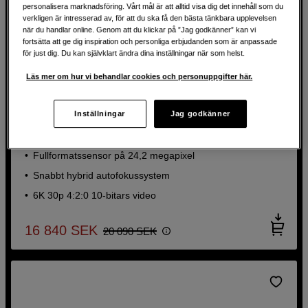
personalisera marknadsföring. Vårt mål är att alltid visa dig det innehåll som du
verkligen är intresserad av, för att du ska få den bästa tänkbara upplevelsen
när du handlar online. Genom att du klickar på ”Jag godkänner” kan vi
fortsätta att ge dig inspiration och personliga erbjudanden som är anpassade
för just dig. Du kan självklart ändra dina inställningar när som helst.
SPARA 3 250 KR
Läs mer om hur vi behandlar cookies och personuppgifter här.
OBJEKTIVRABATT MED S-KAMERA
Hybridkamera med avancerat autofokussystem och
objektiv
Inställningar
Jag godkänner
Panasonic Lumix DC-S5II + 20-60mm f/3,5-5,6
Fullformatssensor på 24,2 megapixel
Snabbt hybrid autofokussystem
6K 30p 4:2:0 10-bitars video
16 840
SEK
20 090
SEK