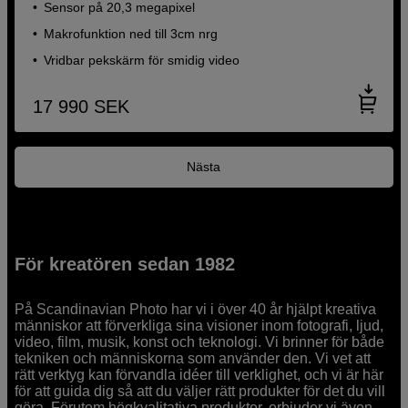
Sensor på 20,3 megapixel
Makrofunktion ned till 3cm nrg
Vridbar pekskärm för smidig video
17 990
SEK
Nästa
För kreatören sedan 1982
På Scandinavian Photo har vi i över 40 år hjälpt kreativa
människor att förverkliga sina visioner inom fotografi, ljud,
video, film, musik, konst och teknologi. Vi brinner för både
tekniken och människorna som använder den. Vi vet att
rätt verktyg kan förvandla idéer till verklighet, och vi är här
för att guida dig så att du väljer rätt produkter för det du vill
göra. Förutom högkvalitativa produkter, erbjuder vi även