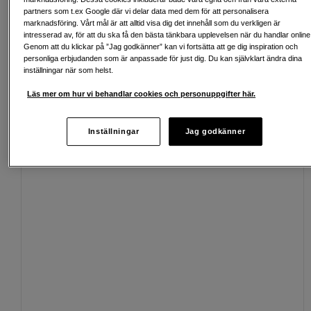
Fri frakt vid köp över 1 500 kronor
partners som t.ex Google där vi delar data med dem för att personalisera
marknadsföring. Vårt mål är att alltid visa dig det innehåll som du verkligen är
Köp nu och betala inom 30 dagar
intresserad av, för att du ska få den bästa tänkbara upplevelsen när du handlar online
Genom att du klickar på ”Jag godkänner” kan vi fortsätta att ge dig inspiration och
personliga erbjudanden som är anpassade för just dig. Du kan självklart ändra dina
Personlig service och expertrådgivning
inställningar när som helst.
Läs mer om hur vi behandlar cookies och personuppgifter här.
Passande tillbehör
Se fler tillbehör
Inställningar
Jag godkänner