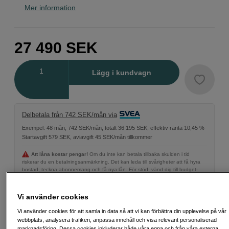
Mer information
27 490
SEK
Antal
Lägg i kundvagn
Delbetala från 742 SEK/mån via
Exempel: 48 mån, 742 SEK/mån, totalt 36 195 SEK, effektiv ränta 10,45 %
Startavgift 579 SEK, aviavgift 45 SEK/mån tillkommer
Att låna kostar pengar!
Om du inte kan betala tillbaka skulden i tid
riskerar du en betalningsanmärkning. Det kan leda till svårigheter att få hyra
bostad, teckna abonnemang och få nya lån. För stöd, vänd dig till budget-
och skuldrådgivningen i din kommun. Kontaktuppgifter finns på
konsumentverket.se (öppnas i ny flik)
Vi använder cookies
Vi använder cookies för att samla in data så att vi kan förbättra din upplevelse på vår
webbplats, analysera trafiken, anpassa innehåll och visa relevant personaliserad
marknadsföring. Dessa cookies inkluderar både våra egna och från våra externa