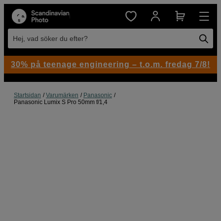
Hej, vad söker du efter?
30% på teenage engineering – t.o.m. fredag 7/8!
Startsidan
Varumärken
Panasonic
Panasonic Lumix S Pro 50mm f/1,4