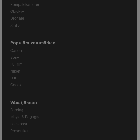
Kompaktkameror
Objektiv
Drönare
Stativ
Populära varumärken
Canon
Sony
Fujifilm
Nikon
DJI
Godox
Våra tjänster
Företag
Inbyte & Begagnat
Fotokonst
Presentkort