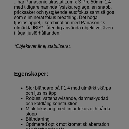
...har Panasonic utrustat Lumix S Pro 50mm 1.4
med tidigare nämnda fysiska reglage, en snabb,
pricksäker och tystgående autofokus samt så gott
som eliminerat fokus breathing. Det höga
ljusinsläppet, i kombination med Panasonics
utmärkta IBIS*, låter dig använda objektivet även
i låga ljusförhållanden.
*Objektivet är ej stabiliserat.
Egenskaper:
Stor bländare på F1.4 med utmärkt skärpa
och ljusinsläpp
Robust, vattenavvisande, dammskyddad
och köldtålig konstruktion
Mjuk fokusring med linjär fokus och hårda
stopp
Bländarring
Optimerad optik mot kromatisk aberration