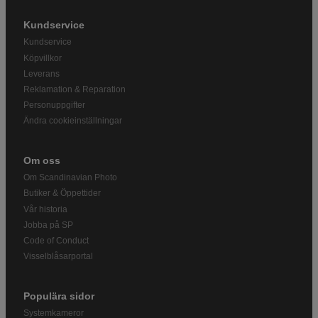
Kundservice
Kundservice
Köpvillkor
Leverans
Reklamation & Reparation
Personuppgifter
Ändra cookieinställningar
Om oss
Om Scandinavian Photo
Butiker & Öppettider
Vår historia
Jobba på SP
Code of Conduct
Visselblåsarportal
Populära sidor
Systemkameror