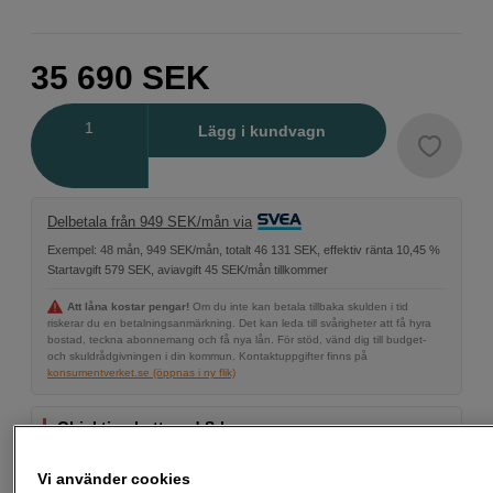
35 690
SEK
Antal
Lägg i kundvagn
Delbetala från 949 SEK/mån via
Exempel: 48 mån, 949 SEK/mån, totalt 46 131 SEK, effektiv ränta 10,45 %
Startavgift 579 SEK, aviavgift 45 SEK/mån tillkommer
Att låna kostar pengar!
Om du inte kan betala tillbaka skulden i tid
riskerar du en betalningsanmärkning. Det kan leda till svårigheter att få hyra
bostad, teckna abonnemang och få nya lån. För stöd, vänd dig till budget-
och skuldrådgivningen i din kommun. Kontaktuppgifter finns på
konsumentverket.se (öppnas i ny flik)
Objektivrabatt med S-kamera
Vid köp av en Panasonic S-kamera får du just nu
upp till 5 400 kr rabatt på utvalda S-objektiv.
Vi använder cookies