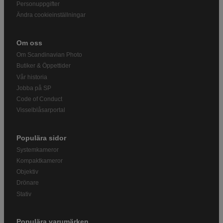
Personuppgifter
Ändra cookieinställningar
Om oss
Om Scandinavian Photo
Butiker & Öppettider
Vår historia
Jobba på SP
Code of Conduct
Visselblåsarportal
Populära sidor
Systemkameror
Kompaktkameror
Objektiv
Drönare
Stativ
Populära varumärken