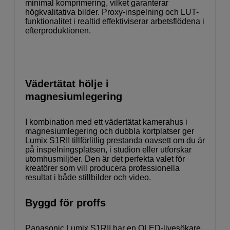
minimal komprimering, vilket garanterar
högkvalitativa bilder. Proxy-inspelning och LUT-
funktionalitet i realtid effektiviserar arbetsflödena i
efterproduktionen.
Vädertätat hölje i
magnesiumlegering
I kombination med ett vädertätat kamerahus i
magnesiumlegering och dubbla kortplatser ger
Lumix S1RII tillförlitlig prestanda oavsett om du är
på inspelningsplatsen, i studion eller utforskar
utomhusmiljöer. Den är det perfekta valet för
kreatörer som vill producera professionella
resultat i både stillbilder och video.
Byggd för proffs
Panasonic Lumix S1RII har en OLED-livesökare