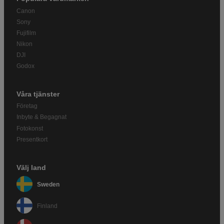
Canon
Sony
Fujifilm
Nikon
DJI
Godox
Våra tjänster
Företag
Inbyte & Begagnat
Fotokonst
Presentkort
Välj land
Sweden
Finland