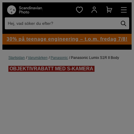
Hej, vad söker du efter?
30% på teenage engineering – t.o.m. fredag 7/8!
Startsidan
Varumärken
Panasonic
Panasonic Lumix S1R II Body
OBJEKTIVRABATT MED S-KAMERA