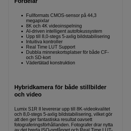
Fördelar
Fullformats CMOS-sensor på 44,3
megapixlar
8K och 4K videoinspelning
AI-driven intelligent autofokussystem
Upp till 8,0-stegs 5-axlig bildstabilisering
Intuitiva kontroller
Real Time LUT Support
Dubbla minneskortsplatser för både CF-
och SD-kort
Vädertätad konstruktion
Hybridkamera för både stillbilder
och video
Lumix S1R II levererar upp till 8K-videokvalitet
och 8,0-stegs 5-axlig bildstabilisering, vilket gör
att den ger fantastiska resultat oavsett
fotograferingsförhållanden. Fotografer drar nytta
av det breda ISO-omfånget och Real Time LUT-