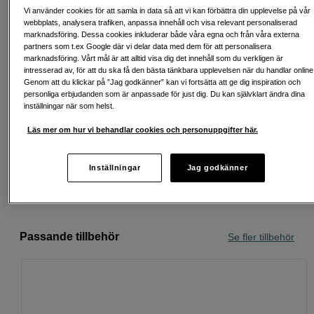
Objektivet rabatteras när det läggs i varukorgen
Vi använder cookies för att samla in data så att vi kan förbättra din upplevelse på vår
ihop med en Panasonic S-kamera. Läs mer på
webbplats, analysera trafiken, anpassa innehåll och visa relevant personaliserad
kampanjsidan. Kampanjen gäller t.o.m. den 17:e
marknadsföring. Dessa cookies inkluderar både våra egna och från våra externa
augusti.
partners som t.ex Google där vi delar data med dem för att personalisera
marknadsföring. Vårt mål är att alltid visa dig det innehåll som du verkligen är
intresserad av, för att du ska få den bästa tänkbara upplevelsen när du handlar online
Genom att du klickar på ”Jag godkänner” kan vi fortsätta att ge dig inspiration och
personliga erbjudanden som är anpassade för just dig. Du kan självklart ändra dina
inställningar när som helst.
Fri frakt vid köp över 1 500 kronor
Läs mer om hur vi behandlar cookies och personuppgifter här.
Köp nu och betala inom 30 dagar
Inställningar
Jag godkänner
Personlig service och expertrådgivning
Passande tillbehör
Se fler tillbehör