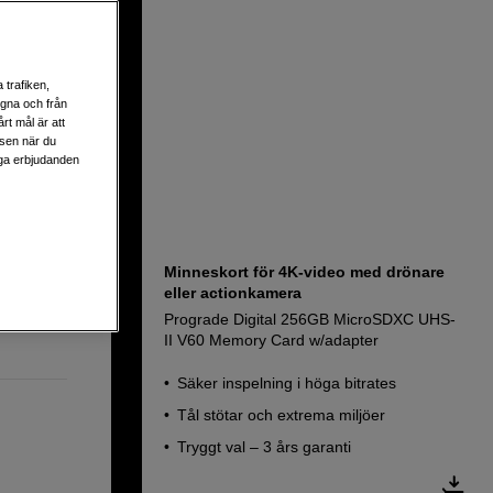
V60
 trafiken,
egna och från
rt mål är att
lsen när du
liga erbjudanden
Minneskort för 4K-video med drönare
eller actionkamera
Prograde Digital 256GB MicroSDXC UHS-
II V60 Memory Card w/adapter
Säker inspelning i höga bitrates
Tål stötar och extrema miljöer
Tryggt val – 3 års garanti