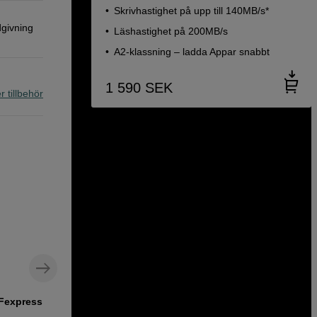
Skrivhastighet på upp till 140MB/s*
dgivning
Läshastighet på 200MB/s
A2-klassning – ladda Appar snabbt
1 590
SEK
r tillbehör
Fexpress B
Kortläsare för CFX-A och SD ger snabb
överföring