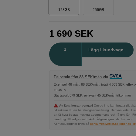
128GB
256GB
1 690
SEK
Antal
Lägg i kundvagn
Delbetala från 88 SEK/mån via
Exempel: 48 mån, 88 SEK/mån, totalt 4 803 SEK, effekti
10,45 %
Startavgift 579 SEK, aviavgift 45 SEK/mån tillkommer
Att låna kostar pengar!
Om du inte kan betala tillbaka
tid riskerar du en betalningsanmärkning. Det kan leda till s
att få hyra bostad, teckna abonnemang och få nya lån. Fö
vänd dig till budget- och skuldrådgivningen i din kommun.
Kontaktuppgifter finns på
konsumentverket.se (öppnas i ny 