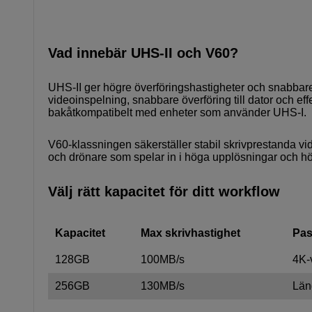
Vad innebär UHS-II och V60?
UHS-II ger högre överföringshastigheter och snabbare f
videoinspelning, snabbare överföring till dator och eff
bakåtkompatibelt med enheter som använder UHS-I.
V60-klassningen säkerställer stabil skrivprestanda vid
och drönare som spelar in i höga upplösningar och hög
Välj rätt kapacitet för ditt workflow
Kapacitet
Max skrivhastighet
Pas
128GB
100MB/s
4K-
256GB
130MB/s
Läng