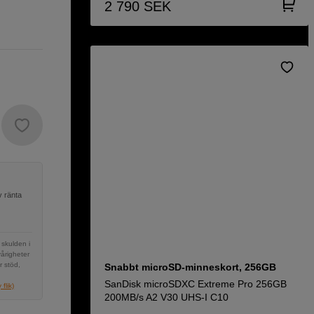
2 790
SEK
v ränta
 skulden i
vårigheter
r stöd,
Snabbt microSD-minneskort, 256GB
SanDisk microSDXC Extreme Pro 256GB
flik)
200MB/s A2 V30 UHS-I C10