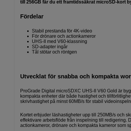
till 256GB får du ett framtidssäkrat microSD-kort
Fördelar
Stabil prestanda för 4K-video
För drönare och actionkameror
UHS-II med V60-klassning
SD-adapter ingår
Tål stötar och röntgen
Utvecklat för snabba och kompakta wo
ProGrade Digital microSDXC UHS-II V60 Gold är byggt 
kompakta enheter där både hastighet och tillförlitlig
skrivhastighet på minst 60MB/s för stabil videoinspeln
Kortet erbjuder läshastigheter upp till 250MB/s och sk
effektivare arbetsflöde från inspelning till redigering.
actionkameror, drönare och kompakta kameror som spe