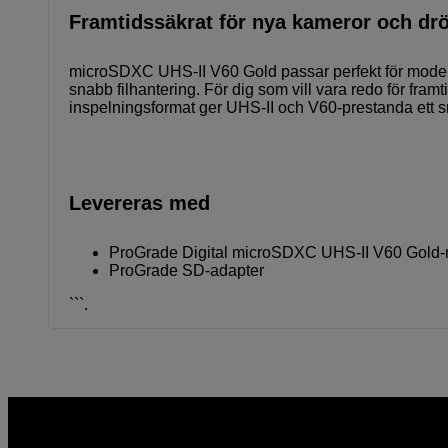
Framtidssäkrat för nya kameror och dr
microSDXC UHS-II V60 Gold passar perfekt för moder
snabb filhantering. För dig som vill vara redo för fr
inspelningsformat ger UHS-II och V60-prestanda ett s
Levereras med
ProGrade Digital microSDXC UHS-II V60 Gold-
ProGrade SD-adapter
```.