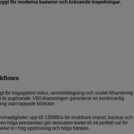
 byggt för moderna kameror och krävande inspelningar.
rkflows
för högupplöst video, seriebildtagning och snabb filhantering 
het är avgörande. V60-klassningen garanterar en kontinuerlig
ing utan tappade bildrutor.
rivhastigheter upp till 130MB/s för snabbare import, backup och 
 Den höga prestandan gör dessutom kortet till ett perfekt val för
lar in i hög upplösning och höga bitrates.