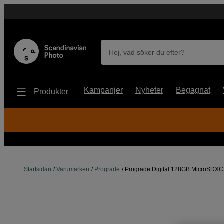
Hej, vad söker du efter?
Kampanjer
Nyheter
Begagnat
Produkter
Startsidan
Varumärken
Prograde
Prograde Digital 128GB MicroSDXC