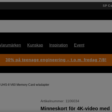
SP C
Varumärken
Kunskap
Inspiration
Event
30% på teenage engineering – t.o.m. fredag 7/8!
 UHS-II V60 Memory Card w/adapter
Artikelnummer: 1106034
Minneskort för 4K-video med