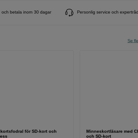
 och betala inom 30 dagar
Personlig service och expertrå
Se fle
kortsfodral för SD-kort och
Minneskortläsare med C
ess
och SD-kort