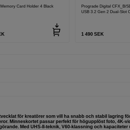
 Memory Card Holder 4 Black
Prograde Digital CFX_B
USB 3.2 Gen 2 Dual-Slot 
EK
1 490
SEK
cklat för kreatörer som vill ha snabb och stabil lagring fö
r. Minneskortet passar perfekt för högupplöst foto, 4K-v
vgörande. Med UHS-II-teknik, V60-klassning och kapaciteter