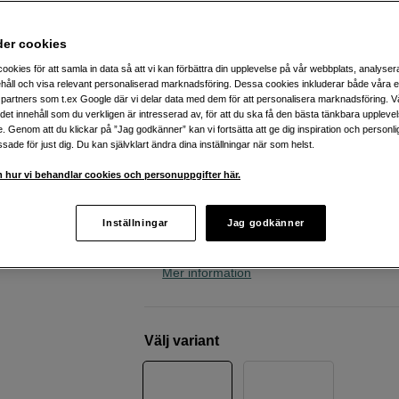
drönare eller actionkamera
Prograde
Digital 128GB MicroSDXC UHS-II 
der cookies
Memory Card w/adapter
ookies för att samla in data så att vi kan förbättra din upplevelse på vår webbplats, analysera
håll och visa relevant personaliserad marknadsföring. Dessa cookies inkluderar både våra 
partners som t.ex Google där vi delar data med dem för att personalisera marknadsföring. Vå
Webblager
:
Finns i lager
ig det innehåll som du verkligen är intresserad av, för att du ska få den bästa tänkbara uppleve
e. Genom att du klickar på ”Jag godkänner” kan vi fortsätta att ge dig inspiration och person
Butikslager
:
Visa butik
ade för just dig. Du kan självklart ändra dina inställningar när som helst.
 hur vi behandlar cookies och personuppgifter här.
Säker inspelning i höga bitrates
Tål stötar och extrema miljöer
Inställningar
Jag godkänner
Tryggt val – 3 års garanti
Mer information
Välj variant