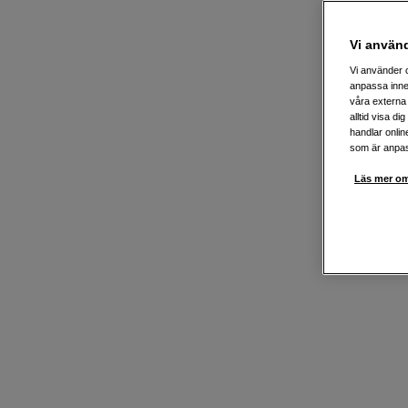
Vi använ
Vi använder c
anpassa inne
våra externa 
alltid visa d
handlar onlin
som är anpass
Läs mer om