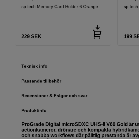
sp.tech Memory Card Holder 6 Orange
sp.tech
229
SEK
199
S
Teknisk info
Passande tillbehör
Recensioner & Frågor och svar
Produktinfo
ProGrade Digital microSDXC UHS-II V60 Gold är utve
actionkameror, drönare och kompakta hybridkamero
och snabba workflows där pålitlig prestanda är a