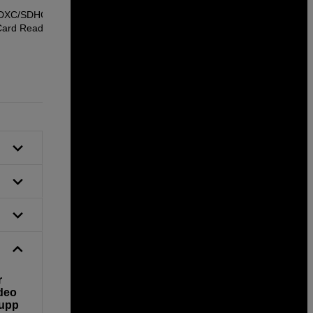
/SDXC/SDHC
Prograde Digital CFX_A/SDHC/SDXC
Card Reader
UHS-II USB 3.2 Gen 2 Dual-Slot Card
Reader
1 490
SEK
r
ideo
 upp