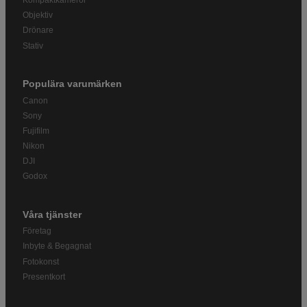
Kompaktkameror
Objektiv
Drönare
Stativ
Populära varumärken
Canon
Sony
Fujifilm
Nikon
DJI
Godox
Våra tjänster
Företag
Inbyte & Begagnat
Fotokonst
Presentkort