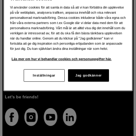
Vi använder cookies för att samla in data så att vi kan förbättra din upplevelse
på vår webbplats, analysera trafiken, anpassa innehåll och visa relevant
För kreatören sedan 1982
personaliserad marknadsföring. Dessa cookies inkluderar både våra egna och
från våra externa partners som t.ex Google där vi delar data med dem för att
personalisera marknadsföring. Vårt mål är att alltid visa dig det innehåll som du
På Scandinavian Photo har vi i över 40 år hjälpt kreativa
verkligen är intresserad av, för att du ska få den bästa tänkbara upplevelsen
när du handlar online. Genom att du klickar på ”Jag godkänner” kan vi
människor att förverkliga sina visioner inom fotografi, ljud,
fortsätta att ge dig inspiration och personliga erbjudanden som är anpassade
video, film, musik, konst och teknologi. Vi brinner för både
för just dig. Du kan självklart ändra dina inställningar när som helst.
tekniken och människorna som använder den. Vi vet att
rätt verktyg kan förvandla idéer till verklighet, och vi är här
Läs mer om hur vi behandlar cookies och personuppgifter här.
för att guida dig så att du väljer rätt produkter för det du vill
göra. Förutom högkvalitativa produkter, erbjuder vi även
personlig service. Med vår expertis och vårt engagemang
Inställningar
Jag godkänner
säkerställer vi att du får den utrustning som passar dig
bäst.
Let's be friends!