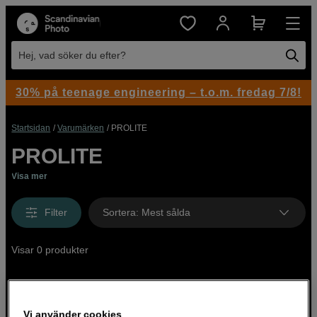
Hej, vad söker du efter?
30% på teenage engineering – t.o.m. fredag 7/8!
Startsidan
Varumärken
PROLITE
PROLITE
Visa mer
Filter
Sortera
:
Mest sålda
Visar 0 produkter
Vi använder cookies