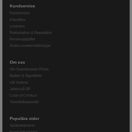
Kundservice
Kundservice
Köpvillkor
Leverans
Reklamation & Reparation
Personuppgifter
Ändra cookieinställningar
Om oss
Om Scandinavian Photo
Butiker & Öppettider
Vår historia
Jobba på SP
Code of Conduct
Visselblåsarportal
Populära sidor
Systemkameror