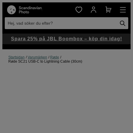
Hej, vad söker du efter?
Spara 25% på JBL Boombox – köp din idag!
Startsidan
Varumärken
Røde
Røde SC21 USB-C to Lightning Cable (30cm)