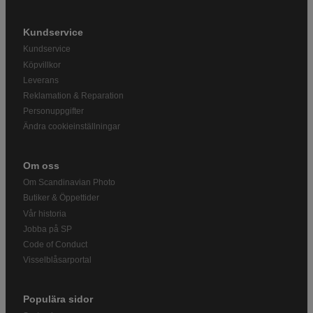
Kundservice
Kundservice
Köpvillkor
Leverans
Reklamation & Reparation
Personuppgifter
Ändra cookieinställningar
Om oss
Om Scandinavian Photo
Butiker & Öppettider
Vår historia
Jobba på SP
Code of Conduct
Visselblåsarportal
Populära sidor