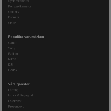
Systemkameror
Kompaktkameror
Objektiv
Drönare
Stativ
Populära varumärken
Canon
Sony
Fujifilm
Nikon
DJI
Godox
Våra tjänster
Företag
Inbyte & Begagnat
Fotokonst
Presentkort