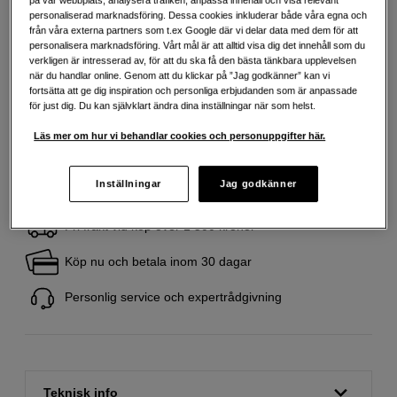
på vår webbplats, analysera trafiken, anpassa innehåll och visa relevant
personaliserad marknadsföring. Dessa cookies inkluderar både våra egna och
från våra externa partners som t.ex Google där vi delar data med dem för att
379
SEK
personalisera marknadsföring. Vårt mål är att alltid visa dig det innehåll som du
verkligen är intresserad av, för att du ska få den bästa tänkbara upplevelsen
Handla tryggt med delbetalning eller faktura
Info
när du handlar online. Genom att du klickar på ”Jag godkänner” kan vi
fortsätta att ge dig inspiration och personliga erbjudanden som är anpassade
Antal
för just dig. Du kan självklart ändra dina inställningar när som helst.
Lägg i kundvagn
Läs mer om hur vi behandlar cookies och personuppgifter här.
Inställningar
Jag godkänner
Fri frakt vid köp över 1 500 kronor
Köp nu och betala inom 30 dagar
Personlig service och expertrådgivning
Teknisk info