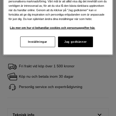
personalisera marknadsföring. Vårt mål är att alltid visa dig det innehåll som du
verkligen är intresserad av, för att du ska få den bästa tänkbara upplevelsen
när du handlar online. Genom att du klickar på ”Jag godkänner” kan vi
469
SEK
fortsätta att ge dig inspiration och personliga erbjudanden som är anpassade
för just dig. Du kan självklart ändra dina inställningar när som helst.
Handla tryggt med delbetalning eller faktura
Info
Läs mer om hur vi behandlar cookies och personuppgifter här.
Antal
Lägg i kundvagn
Inställningar
Jag godkänner
Fri frakt vid köp över 1 500 kronor
Köp nu och betala inom 30 dagar
Personlig service och expertrådgivning
Teknisk info