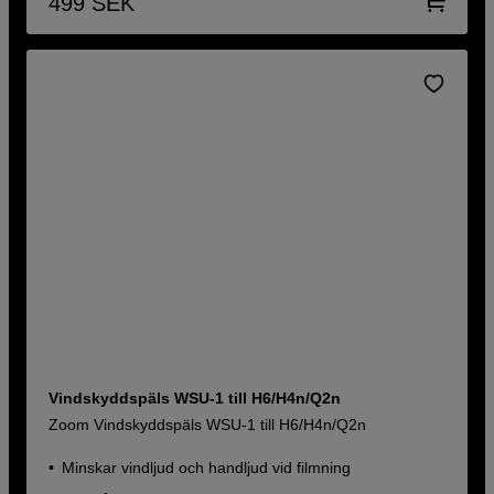
499
SEK
Vindskyddspäls WSU-1 till H6/H4n/Q2n
Zoom Vindskyddspäls WSU-1 till H6/H4n/Q2n
Minskar vindljud och handljud vid filmning