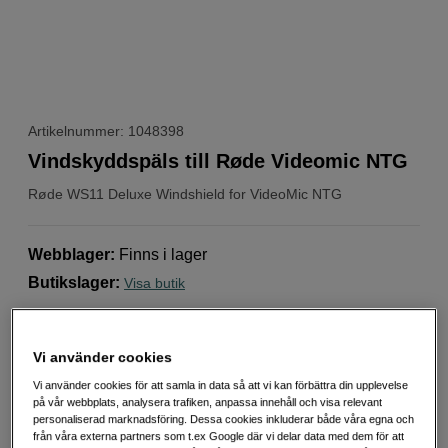
Artikelnummer: 1048398
Vindskyddspäls till Røde Videomic NTG
Røde
WS11 Deluxe Windshield for VideoMic NTG
Webblager
:
Finns i lager
Butikslager
:
Visa butik
Högkvalitativt vindskydd för Røde VideoMic NTG
Vi använder cookies
Hindrar vindbrus vid utomhusinspelningar
Vi använder cookies för att samla in data så att vi kan förbättra din upplevelse
Längd 12,5 cm
på vår webbplats, analysera trafiken, anpassa innehåll och visa relevant
personaliserad marknadsföring. Dessa cookies inkluderar både våra egna och
Mer information
från våra externa partners som t.ex Google där vi delar data med dem för att