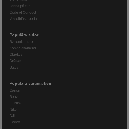
Jobba på SP
Code of Conduct
Visselblåsarportal
Populära sidor
Systemkameror
Kompaktkameror
Objektiv
Drönare
Stativ
Populära varumärken
Canon
Sony
Fujifilm
Nikon
DJI
Godox