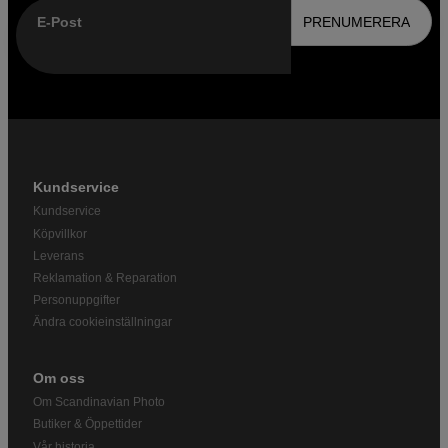
E-Post
PRENUMERERA
Kundservice
Kundservice
Köpvillkor
Leverans
Reklamation & Reparation
Personuppgifter
Ändra cookieinställningar
Om oss
Om Scandinavian Photo
Butiker & Öppettider
Vår historia