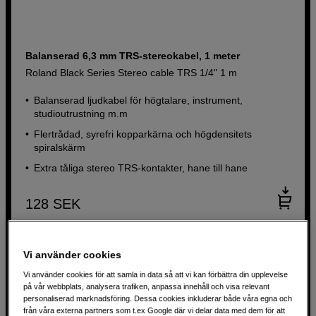
Balanserad 6,3 mm TRS-stereokabel, 1 meter
Roland Black Series Stereo cable TRS 1/4" 1 m
Balanserad ljudkabel för högtalare, instrument,
studioutrustning m.m
Flertrådad, syrefri kopparkärna och högdensitets
spiralskärm
Extra tåliga stereo TRS-kontakter, hane till hane
128
SEK
Vi använder cookies
Vi använder cookies för att samla in data så att vi kan förbättra din upplevelse
på vår webbplats, analysera trafiken, anpassa innehåll och visa relevant
personaliserad marknadsföring. Dessa cookies inkluderar både våra egna och
från våra externa partners som t.ex Google där vi delar data med dem för att