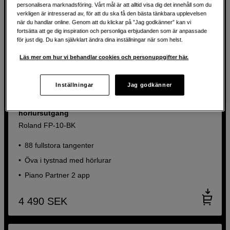
personalisera marknadsföring. Vårt mål är att alltid visa dig det innehåll som du
verkligen är intresserad av, för att du ska få den bästa tänkbara upplevelsen
när du handlar online. Genom att du klickar på ”Jag godkänner” kan vi
fortsätta att ge dig inspiration och personliga erbjudanden som är anpassade
för just dig. Du kan självklart ändra dina inställningar när som helst.
Läs mer om hur vi behandlar cookies och personuppgifter här.
Inställningar
Jag godkänner
Digitalpiano med 88-tangenter, högtalare och
hörlursutgång
Roland FP-10-BK
88 fullstora tangenter
Öva i tystnad med hörlurar
Piano Partner 2 app
4 490
SEK