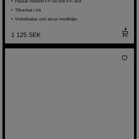
Passar Roland FP-30 och FP-30X
Tillverkat i trä
Vinkelhakar och skruv medföljer
1 125
SEK