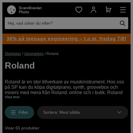
Hej, vad söker du efter?
30% på teenage engineering – t.o.m. fredag 7/8!
Startsidan
Varumärken
Roland
Roland
Roland är en stor tillverkare av musikinstrument. Hos oss
på SP kan du köpa digitalpiano, synth, groovebox och
mixers med mera från Roland, online och i butik. Roland
Visa mer
Corporation grundades 1972 i Japan och tillverkade bland
annat världens första trummaskin. Se vårt utbud och köp
dina produkter från Roland hos oss.
Filter
Sortera
:
Mest sålda
Visar 65 produkter