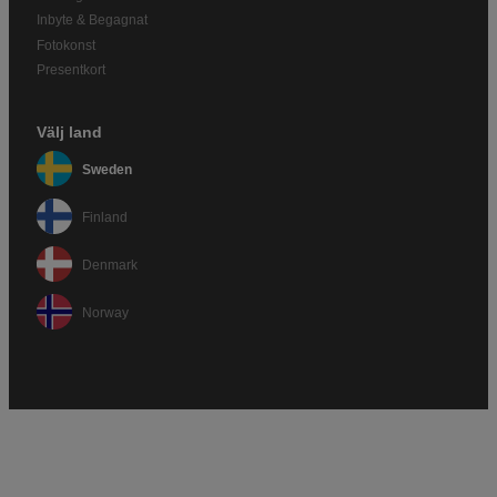
Inbyte & Begagnat
Fotokonst
Presentkort
Välj land
Sweden
Finland
Denmark
Norway