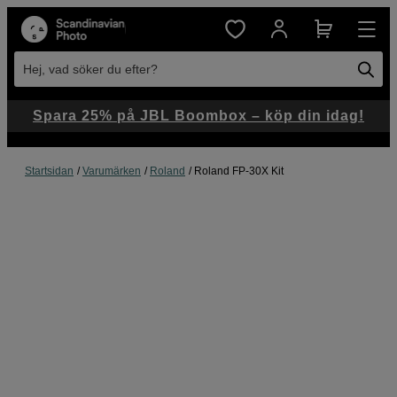
Hej, vad söker du efter?
Spara 25% på JBL Boombox – köp din idag!
Startsidan
Varumärken
Roland
Roland FP-30X Kit