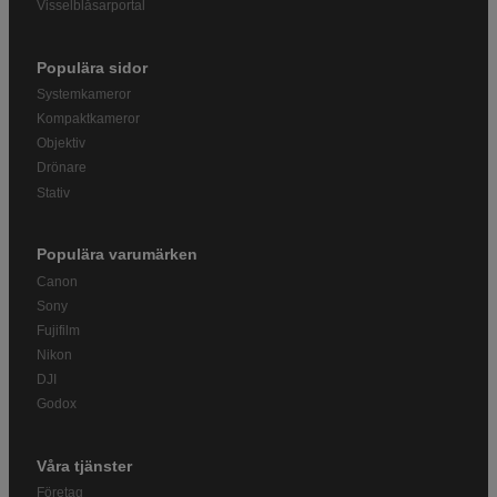
Visselblåsarportal
Populära sidor
Systemkameror
Kompaktkameror
Objektiv
Drönare
Stativ
Populära varumärken
Canon
Sony
Fujifilm
Nikon
DJI
Godox
Våra tjänster
Företag