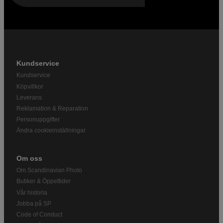
Kundservice
Kundservice
Köpvillkor
Leverans
Reklamation & Reparation
Personuppgifter
Ändra cookieinställningar
Om oss
Om Scandinavian Photo
Butiker & Öppettider
Vår historia
Jobba på SP
Code of Conduct