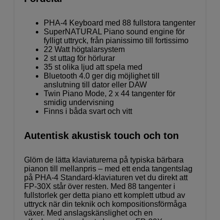
PHA-4 Keyboard med 88 fullstora tangenter
SuperNATURAL Piano sound engine för
fylligt uttryck, från pianissimo till fortissimo
22 Watt högtalarsystem
2 st uttag för hörlurar
35 st olika ljud att spela med
Bluetooth 4.0 ger dig möjlighet till
anslutning till dator eller DAW
Twin Piano Mode, 2 x 44 tangenter för
smidig undervisning
Finns i båda svart och vitt
Autentisk akustisk touch och ton
Glöm de lätta klaviaturerna på typiska bärbara
pianon till mellanpris – med ett enda tangentslag
på PHA-4 Standard-klaviaturen vet du direkt att
FP-30X står över resten. Med 88 tangenter i
fullstorlek ger detta piano ett komplett utbud av
uttryck när din teknik och kompositionsförmåga
växer. Med anslagskänslighet och en