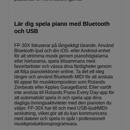
Lär dig spela piano med Bluetooth
och USB
FP-30X fokuserar på långsiktigt lärande. Använd
Bluetooth-ljud och din iOS- eller Android-enhet
för att strömma musik genom pianohögtalarna
eller hörlurarna, spela tillsammans med
favoritartister och vässa dina färdigheter genom
att följa pianolektioner online. Ta det ett steg
längre och använd Bluetooth MIDI för att ansluta
till appar för musikkomposition som Rolands
Zenbeats eller Apples GarageBand. Eller varöfr
inte ansluta till Rolands Piano Every Day-app för
att automatiskt spela in och spela upp dina
dagliga övningsaktiviteter med den pianoton du
väljer. FP-30X har till och med USB-ljud/MIDI-
anslutning, vilket gör att du kan kommunicera
med datorer och spela in spår i professionell
musikproduktionsprogramvara.