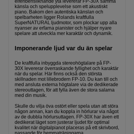
elfenbensliknande yta levererar FP-30X samma
känsla och spelupplevelse som ett akustiskt
piano. Bakom den autentiska känslan och
spelbarheten ligger Rolands kraftfulla
SuperNATURAL ljudmotor, som plockar upp alla
nyanser av erfarna pianister och hjälper nyare
spelare att utveckla mer karaktär och dynamik.
Imponerande ljud var du än spelar
De kraftfulla inbyggda stereohögtalare på FP-
30X levererar överraskande fyllighet och karaktär
när du spelar. Här finns också den största
skillnaden mot lillebrodern FP-10. Du kan till och
med ansluta externa högtalare via de dedikerade
stereouttagen, för att fylla även de stora salarna
med din musik.
Skulle du vilja öva ostört eller spela utan att störa
någon annan, kan du koppla in hörlurar via något
av de dubbla hörlursuttagen. FP-30X har även ett
dedikerat läget som justerar ljudet för optimal
kvalitet när digitalpianot placeras på ett skrivbord,
passande för hemmaträningarna.