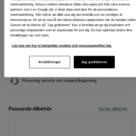
marknadsföring. Dessa cookies inkluderar både våra egna och från våra externa
Att låna kostar pengar!
Om du inte kan betala tillbaka skulden i tid
partners som t.ex Google där vi delar data med dem för att personalisera
riskerar du en betalningsanmärkning. Det kan leda till svårigheter att få hyra
marknadsföring. Vårt mål är att alltid visa dig det innehåll som du verkligen är
bostad, teckna abonnemang och få nya lån. För stöd, vänd dig till budget-
intresserad av, för att du ska få den bästa tänkbara upplevelsen när du handlar online
och skuldrådgivningen i din kommun. Kontaktuppgifter finns på
Genom att du klickar på ”Jag godkänner” kan vi fortsätta att ge dig inspiration och
konsumentverket.se (öppnas i ny flik)
personliga erbjudanden som är anpassade för just dig. Du kan självklart ändra dina
inställningar när som helst.
Läs mer om hur vi behandlar cookies och personuppgifter här.
Fri frakt vid köp över 1 500 kronor
Inställningar
Jag godkänner
Köp nu och betala inom 30 dagar
Personlig service och expertrådgivning
Passande tillbehör
Se fler tillbehör