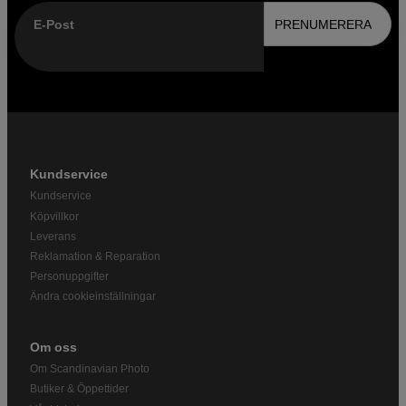
E-Post
PRENUMERERA
Kundservice
Kundservice
Köpvillkor
Leverans
Reklamation & Reparation
Personuppgifter
Ändra cookieinställningar
Om oss
Om Scandinavian Photo
Butiker & Öppettider