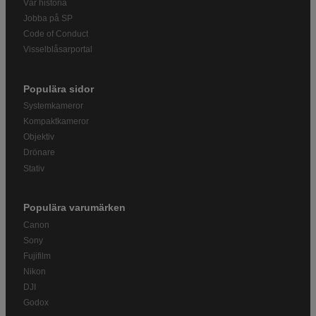
Vår historia
Jobba på SP
Code of Conduct
Visselblåsarportal
Populära sidor
Systemkameror
Kompaktkameror
Objektiv
Drönare
Stativ
Populära varumärken
Canon
Sony
Fujifilm
Nikon
DJI
Godox