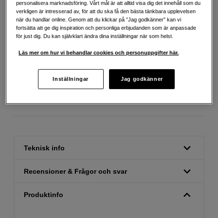
personalisera marknadsföring. Vårt mål är att alltid visa dig det innehåll som du
verkligen är intresserad av, för att du ska få den bästa tänkbara upplevelsen
när du handlar online. Genom att du klickar på ”Jag godkänner” kan vi
fortsätta att ge dig inspiration och personliga erbjudanden som är anpassade
för just dig. Du kan självklart ändra dina inställningar när som helst.
Läs mer om hur vi behandlar cookies och personuppgifter här.
Fri frakt vid köp över 1 500 kronor
Köp nu och betala inom 30 dagar
Inställningar
Jag godkänner
Personlig service och expertrådgivning
Teknisk info
Recensioner & Frågor och svar
Produktinfo