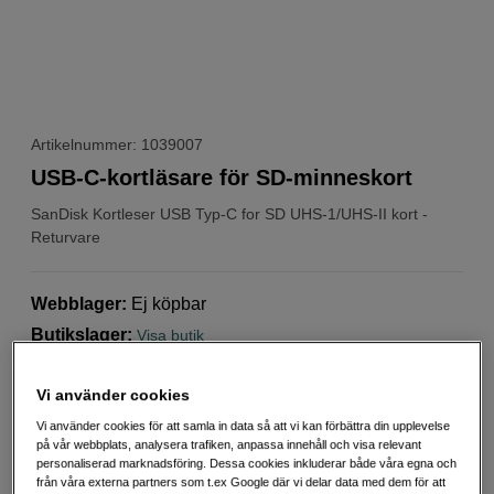
Artikelnummer: 1039007
USB-C-kortläsare för SD-minneskort
SanDisk
Kortleser USB Typ-C for SD UHS-1/UHS-II kort -
Returvare
Webblager
:
Ej köpbar
Butikslager
:
Visa butik
Vi använder cookies
439
SEK
Vi använder cookies för att samla in data så att vi kan förbättra din upplevelse
Handla tryggt med delbetalning eller faktura
Info
på vår webbplats, analysera trafiken, anpassa innehåll och visa relevant
personaliserad marknadsföring. Dessa cookies inkluderar både våra egna och
Antal
Lägg i kundvagn
från våra externa partners som t.ex Google där vi delar data med dem för att