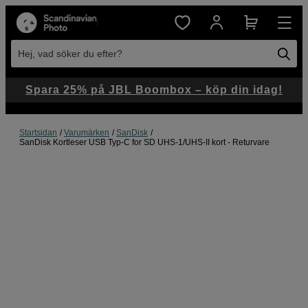
Hej, vad söker du efter?
Spara 25% på JBL Boombox – köp din idag!
Startsidan
Varumärken
SanDisk
SanDisk Kortleser USB Typ-C for SD UHS-1/UHS-II kort - Returvare