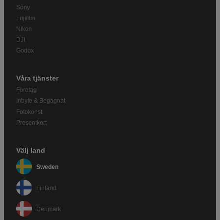
Sony
Fujifilm
Nikon
DJI
Godox
Våra tjänster
Företag
Inbyte & Begagnat
Fotokonst
Presentkort
Välj land
Sweden
Finland
Denmark