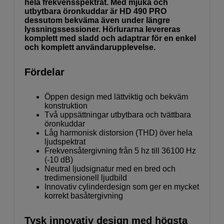
hela frekvensspektrat. Med mjuka och
utbytbara öronkuddar är HD 490 PRO
dessutom bekväma även under längre
lyssningssessioner. Hörlurarna levereras
komplett med sladd och adaptrar för en enkel
och komplett användarupplevelse.
Fördelar
Öppen design med lättviktig och bekväm
konstruktion
Två uppsättningar utbytbara och tvättbara
öronkuddar
Låg harmonisk distorsion (THD) över hela
ljudspektrat
Frekvensåtergivning från 5 hz till 36100 Hz
(-10 dB)
Neutral ljudsignatur med en bred och
tredimensionell ljudbild
Innovativ cylinderdesign som ger en mycket
korrekt basåtergivning
Tysk innovativ design med högsta