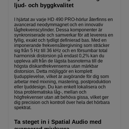
ljud- och byggkvalitet
I hjärtat av varje HD 490 PRO-hörlur återfinns en
avancerad neodymmagnet och en innovativ
lågfrekvenscylinder. Dessa komponenter är
synkroniserade och samverkar för att leverera en
fyllig, exakt och tydligt definierad bas. Med en
imponerande frekvensåtergivning som sträcker
sig från 5 Hz till 36 kHz och en försumbar total
harmonisk distorsion på endast 0,2% kan du
uppleva allt från de lägsta basnoterna till de
högsta diskantfrekvenserna utan märkbar
distorsion. Detta möjliggör en komplett
ljudupplevelse, vilket är avgörande för dig som
arbetar med mixning, mastering, postproduktion
eller ljuddesign. Du kan enkelt lokalisera och
lösa problematiska låg-, mellan och
högfrekvenser utan att behöva gissa, vilket ger
dig precision och kontroll över hela det hörbara
spektrat.
Ta steget in i Spatial Audio med