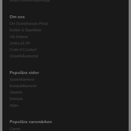
Ändra cookieinställningar
Om oss
Om Scandinavian Photo
Butiker & Öppettider
Vår historia
Jobba på SP
Code of Conduct
Visselblåsarportal
Populära sidor
Systemkameror
Kompaktkameror
Objektiv
Drönare
Stativ
Populära varumärken
Canon