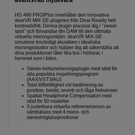
avancerad mjukvara
HD 490 PRO/Plus innehåller den innovativa
dearVR MIX-SE-pluginen från Dear Reality helt
kostnadsfritt. Denna plugin placerar dig i "sweet
spot" och förvandlar din DAW till den ultimata
virtuella mixningsmiljön. dearVR MIX-SE
simulerar trovärdigt akustiken i idealiska
mixningsstudior och hjälper dig att säkerställa att
dina produktioner låter lika bra i hörlurar, i
hemmet som i bilen.
Stereo-hörlursmixningsplugin med stöd för
alla populära inspelningsprogram
(AAX/VST3/AU)
Total tillförlitlighet vid bedömning av
position, bredd, reverb och låga frekvenser
Spatial Headphone Compensation med
stöd för 50 modeller
3 justerbara virtuella referensmixrum av
världsklass med 4 mono- och
stereohögtalarpositioner