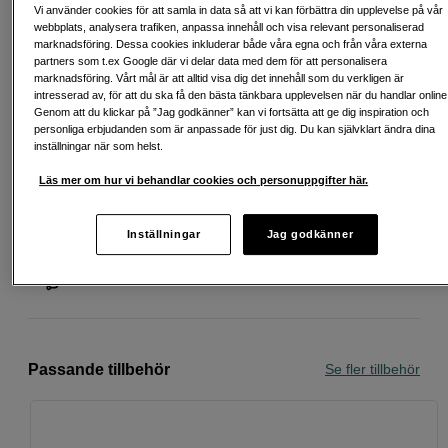
Startavgift 579 SEK, aviavgift 45 SEK/mån tillkommer
Vi använder cookies för att samla in data så att vi kan förbättra din upplevelse på vår
webbplats, analysera trafiken, anpassa innehåll och visa relevant personaliserad
Att låna kostar pengar!
Om du inte kan betala tillbaka skulden i tid
marknadsföring. Dessa cookies inkluderar både våra egna och från våra externa
riskerar du en betalningsanmärkning. Det kan leda till svårigheter att få hyra
partners som t.ex Google där vi delar data med dem för att personalisera
bostad, teckna abonnemang och få nya lån. För stöd, vänd dig till budget-
marknadsföring. Vårt mål är att alltid visa dig det innehåll som du verkligen är
och skuldrådgivningen i din kommun. Kontaktuppgifter finns på
intresserad av, för att du ska få den bästa tänkbara upplevelsen när du handlar online
konsumentverket.se (öppnas i ny flik)
Genom att du klickar på ”Jag godkänner” kan vi fortsätta att ge dig inspiration och
personliga erbjudanden som är anpassade för just dig. Du kan självklart ändra dina
inställningar när som helst.
Läs mer om hur vi behandlar cookies och personuppgifter här.
Fri frakt vid köp över 1 500 kronor
Köp nu och betala inom 30 dagar
Inställningar
Jag godkänner
Personlig service och expertrådgivning
Passande tillbehör
Se fler tillbehör