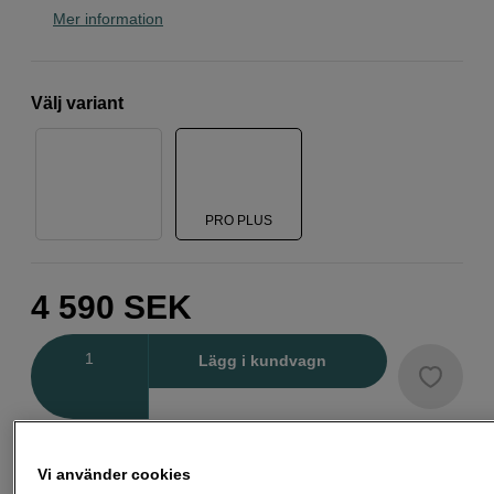
Mer information
Välj variant
PRO PLUS
4 590
SEK
Antal
Lägg i kundvagn
Delbetala från 161 SEK/mån via
Vi använder cookies
Exempel: 48 mån, 161 SEK/mån, totalt 8 307 SEK, effektiv ränta 10,45 %