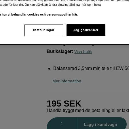
Balanserad 3,5mm minitele ti
ade för just dig. Du kan självklart ändra dina inställningar när som helst.
500, 2000
 hur vi behandlar cookies och personuppgifter här.
Sennheiser
Mikrofonkabel CL500 XLR Hane
minitele
Inställningar
Jag godkänner
Webblager
:
Finns i lager
Butikslager
:
Visa butik
Balanserad 3,5mm minitele till EW 5
Mer information
195
SEK
Handla tryggt med delbetalning eller fak
Antal
Lägg i kundvagn