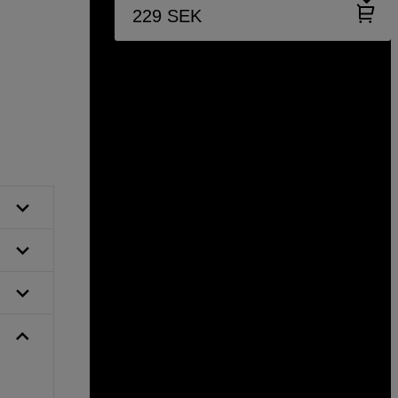
229
SEK