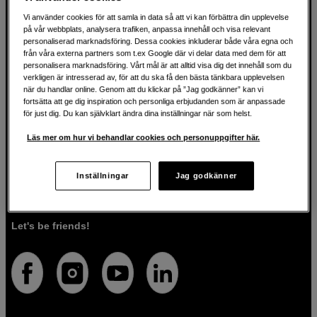
Vi använder cookies för att samla in data så att vi kan förbättra din upplevelse
på vår webbplats, analysera trafiken, anpassa innehåll och visa relevant
För kreatören sedan 1982
personaliserad marknadsföring. Dessa cookies inkluderar både våra egna och
från våra externa partners som t.ex Google där vi delar data med dem för att
personalisera marknadsföring. Vårt mål är att alltid visa dig det innehåll som du
På Scandinavian Photo har vi i över 40 år hjälpt kreativa
verkligen är intresserad av, för att du ska få den bästa tänkbara upplevelsen
när du handlar online. Genom att du klickar på ”Jag godkänner” kan vi
människor att förverkliga sina visioner inom fotografi, ljud,
fortsätta att ge dig inspiration och personliga erbjudanden som är anpassade
video, film, musik, konst och teknologi. Vi brinner för både
för just dig. Du kan självklart ändra dina inställningar när som helst.
tekniken och människorna som använder den. Vi vet att
rätt verktyg kan förvandla idéer till verklighet, och vi är här
Läs mer om hur vi behandlar cookies och personuppgifter här.
för att guida dig så att du väljer rätt produkter för det du vill
göra. Förutom högkvalitativa produkter, erbjuder vi även
personlig service. Med vår expertis och vårt engagemang
Inställningar
Jag godkänner
säkerställer vi att du får den utrustning som passar dig
bäst.
Let's be friends!