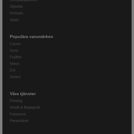
Kompaktkameror
Objektiv
Drönare
Stativ
Populära varumärken
Canon
Sony
Fujifilm
Nikon
DJI
Godox
Våra tjänster
Företag
Inbyte & Begagnat
Fotokonst
Presentkort