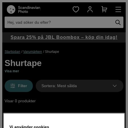
Hej, vad söker du efter?
Spara 25% på JBL Boombox – köp din idag!
Startsidan
Varumärken
Shurtape
Shurtape
Visa mer
Filter
Sortera
:
Mest sålda
Visar 0 produkter
Vi använder cookies