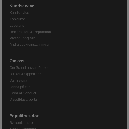
Kundservice
Kundservice
Köpvillkor
Leverans
Reklamation & Reparation
Personuppgifter
Ändra cookieinställningar
Om oss
Om Scandinavian Photo
Butiker & Öppettider
Vår historia
Jobba på SP
Code of Conduct
Visselblåsarportal
Populära sidor
Systemkameror