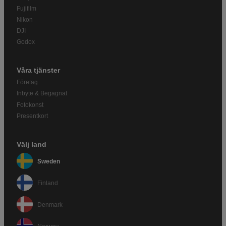
Fujifilm
Nikon
DJI
Godox
Våra tjänster
Företag
Inbyte & Begagnat
Fotokonst
Presentkort
Välj land
Sweden
Finland
Denmark