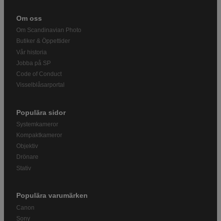
Om oss
Om Scandinavian Photo
Butiker & Öppettider
Vår historia
Jobba på SP
Code of Conduct
Visselblåsarportal
Populära sidor
Systemkameror
Kompaktkameror
Objektiv
Drönare
Stativ
Populära varumärken
Canon
Sony