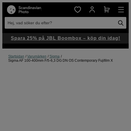
Hej, vad söker du efter?
Spara 25% på JBL Boombox – köp din idag!
Startsidan
Varumärken
Sigma
Sigma AF 100-400mm F/5-6,3 DG DN OS Contemporary Fujifilm X