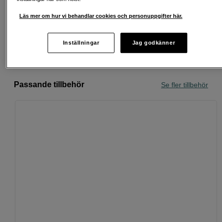
Läs mer om hur vi behandlar cookies och personuppgifter här.
Köp nu och betala inom 30 dagar
Personlig service och expertrådgivning
Inställningar
Jag godkänner
Passande tillbehör
Se fler tillbehör