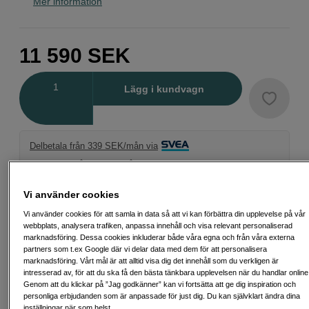
Mer information
11 590
SEK
Antal
Lägg i kundvagn
Delbetala från 339 SEK/mån via
Exempel: 48 mån, 339 SEK/mån, totalt 16 851 SEK, effektiv ränta 10,45 %
Startavgift 579 SEK, aviavgift 45 SEK/mån tillkommer
Vi använder cookies
Att låna kostar pengar!
Om du inte kan betala tillbaka skulden i tid
riskerar du en betalningsanmärkning. Det kan leda till svårigheter att få hyra
Vi använder cookies för att samla in data så att vi kan förbättra din upplevelse på vår
bostad, teckna abonnemang och få nya lån. För stöd, vänd dig till budget-
webbplats, analysera trafiken, anpassa innehåll och visa relevant personaliserad
och skuldrådgivningen i din kommun. Kontaktuppgifter finns på
marknadsföring. Dessa cookies inkluderar både våra egna och från våra externa
konsumentverket.se (öppnas i ny flik)
partners som t.ex Google där vi delar data med dem för att personalisera
marknadsföring. Vårt mål är att alltid visa dig det innehåll som du verkligen är
intresserad av, för att du ska få den bästa tänkbara upplevelsen när du handlar online
Genom att du klickar på ”Jag godkänner” kan vi fortsätta att ge dig inspiration och
personliga erbjudanden som är anpassade för just dig. Du kan självklart ändra dina
Fri frakt vid köp över 1 500 kronor
inställningar när som helst.