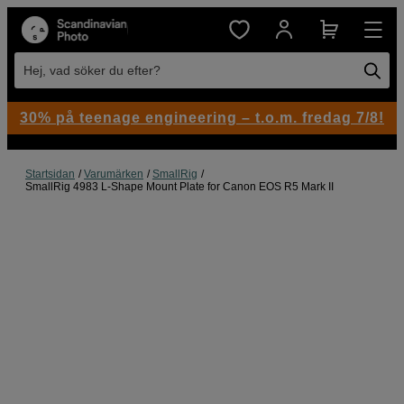
Hej, vad söker du efter?
30% på teenage engineering – t.o.m. fredag 7/8!
Startsidan
Varumärken
SmallRig
SmallRig 4983 L-Shape Mount Plate for Canon EOS R5 Mark II