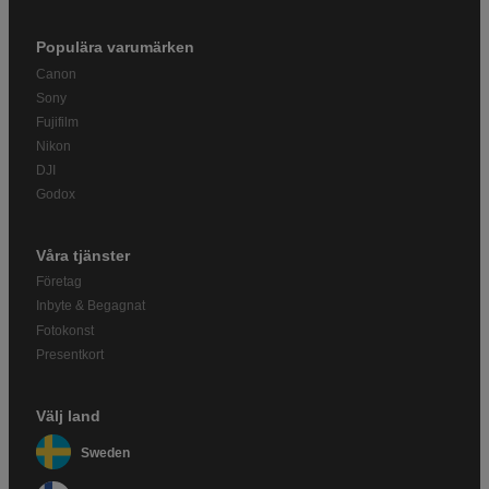
Populära varumärken
Canon
Sony
Fujifilm
Nikon
DJI
Godox
Våra tjänster
Företag
Inbyte & Begagnat
Fotokonst
Presentkort
Välj land
Sweden