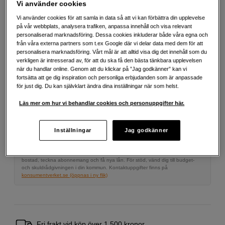
Mer information
Vi använder cookies
Vi använder cookies för att samla in data så att vi kan förbättra din upplevelse
på vår webbplats, analysera trafiken, anpassa innehåll och visa relevant
personaliserad marknadsföring. Dessa cookies inkluderar både våra egna och
1 090
SEK
från våra externa partners som t.ex Google där vi delar data med dem för att
personalisera marknadsföring. Vårt mål är att alltid visa dig det innehåll som du
verkligen är intresserad av, för att du ska få den bästa tänkbara upplevelsen
Antal
Lägg i kundvagn
när du handlar online. Genom att du klickar på ”Jag godkänner” kan vi
fortsätta att ge dig inspiration och personliga erbjudanden som är anpassade
för just dig. Du kan självklart ändra dina inställningar när som helst.
Läs mer om hur vi behandlar cookies och personuppgifter här.
Delbetala från 73 SEK/mån via
Exempel: 48 mån, 73 SEK/mån, totalt 4 083 SEK, effektiv ränta 10,45 %
Startavgift 579 SEK, aviavgift 45 SEK/mån tillkommer
Inställningar
Jag godkänner
Att låna kostar pengar!
Om du inte kan betala tillbaka skulden i tid
riskerar du en betalningsanmärkning. Det kan leda till svårigheter att få hyra
bostad, teckna abonnemang och få nya lån. För stöd, vänd dig till budget-
och skuldrådgivningen i din kommun. Kontaktuppgifter finns på
konsumentverket.se (öppnas i ny flik)
Fri frakt vid köp över 1 500 kronor