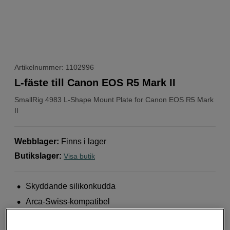
Artikelnummer: 1102996
L-fäste till Canon EOS R5 Mark II
SmallRig
4983 L-Shape Mount Plate for Canon EOS R5 Mark
II
Webblager
:
Finns i lager
Butikslager
:
Visa butik
Skyddande silikonkudda
Arca-Swiss-kompatibel
Stöd för tillbehör