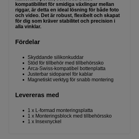
kompatibilitet för smidiga växlingar mellan
riggar, är detta en ideal lösning för både foto
och video. Det är robust, flexibelt och skapat
för dig som kräver stabilitet och precision i
alla vinklar.
Fördelar
Skyddande silikonkuddar
Stöd för tillbehör med tillbehörssko
Arca-Swiss-kompatibel bottenplatta
Justerbar sidopanel för kablar
Magnetiskt verktyg för snabb montering
Levereras med
1 x L-formad monteringsplatta
1 x Monteringsblock med tillbehörssko
1 x Insexnyckel