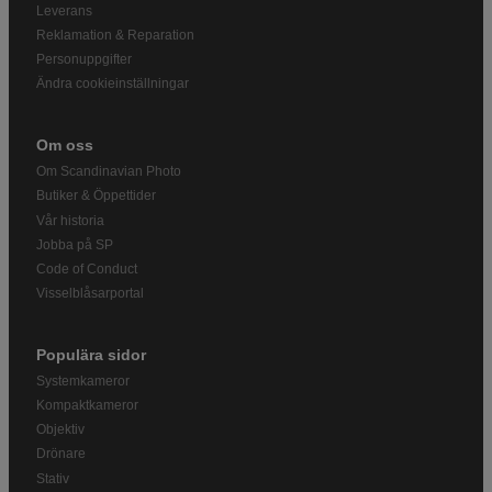
Leverans
Reklamation & Reparation
Personuppgifter
Ändra cookieinställningar
Om oss
Om Scandinavian Photo
Butiker & Öppettider
Vår historia
Jobba på SP
Code of Conduct
Visselblåsarportal
Populära sidor
Systemkameror
Kompaktkameror
Objektiv
Drönare
Stativ