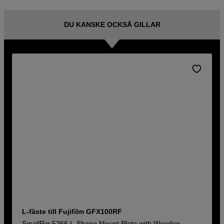
DU KANSKE OCKSÅ GILLAR
L-fäste till Fujifilm GFX100RF
SmallRig 5266 L-Shape Mount Plate with Wooden