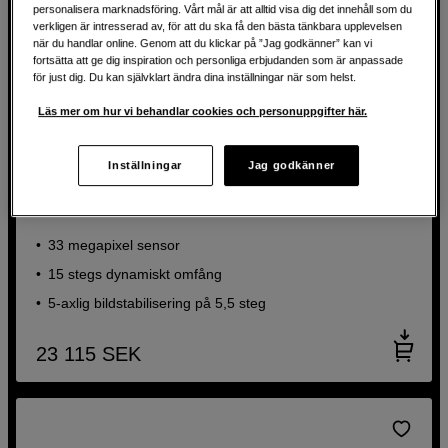
personalisera marknadsföring. Vårt mål är att alltid visa dig det innehåll som du
verkligen är intresserad av, för att du ska få den bästa tänkbara upplevelsen
när du handlar online. Genom att du klickar på ”Jag godkänner” kan vi
fortsätta att ge dig inspiration och personliga erbjudanden som är anpassade
för just dig. Du kan självklart ändra dina inställningar när som helst.
Läs mer om hur vi behandlar cookies och personuppgifter här.
BACK TO WORK
Inställningar
Jag godkänner
Spegellös hybridkamera med blixtsnabb autofokus
Sony A7 IV Body
33 megapixel sensor
15 stegs dynamiskt omfång
5-axlig bildstabilisering på 5,5 steg
23 115
SEK