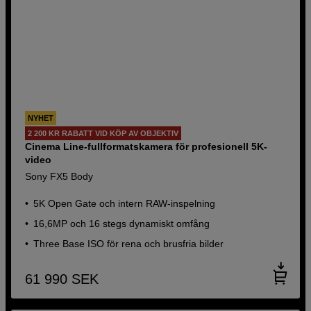
NYHET
2 200 KR RABATT VID KÖP AV OBJEKTIV
Cinema Line-fullformatskamera för profesionell 5K-
video
Sony FX5 Body
5K Open Gate och intern RAW-inspelning
16,6MP och 16 stegs dynamiskt omfång
Three Base ISO för rena och brusfria bilder
61 990
SEK