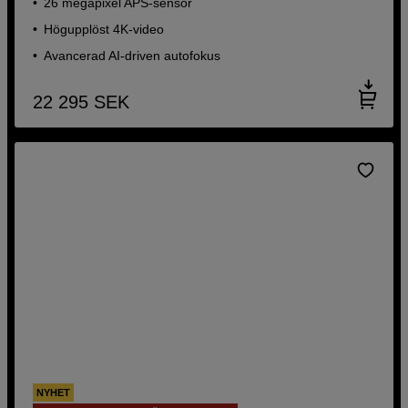
26 megapixel APS-sensor
Högupplöst 4K-video
Avancerad AI-driven autofokus
22 295
SEK
NYHET