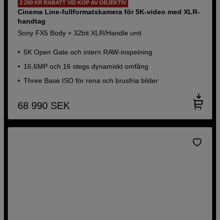
2 200 KR RABATT VID KÖP AV OBJEKTIV
Cinema Line-fullformatskamera för 5K-video med XLR-
handtag
Sony FX5 Body + 32bit XLR/Handle unit
5K Open Gate och intern RAW-inspelning
16,6MP och 16 stegs dynamiskt omfång
Three Base ISO för rena och brusfria bilder
68 990
SEK