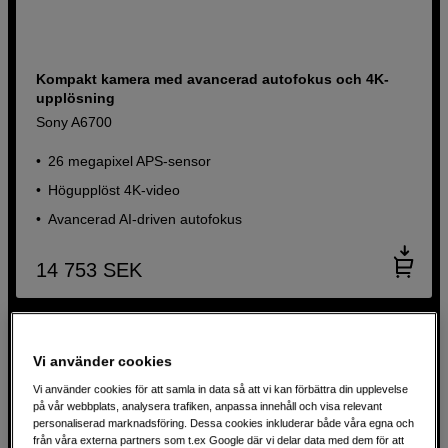
Kompakt kamera med avancerad autofokus och 4K-
upplösning
Sony A6700
26 megapixel APS-sensor
Högupplöst 4K-video
Avancerad AI-driven autofokus
14 753
SEK
Vi använder cookies
Vi använder cookies för att samla in data så att vi kan förbättra din upplevelse
på vår webbplats, analysera trafiken, anpassa innehåll och visa relevant
personaliserad marknadsföring. Dessa cookies inkluderar både våra egna och
från våra externa partners som t.ex Google där vi delar data med dem för att