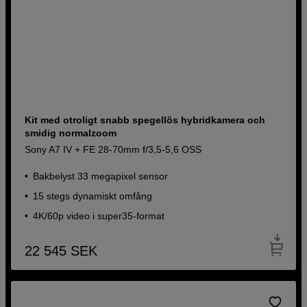
Kit med otroligt snabb spegellös hybridkamera och
smidig normalzoom
Sony A7 IV + FE 28-70mm f/3,5-5,6 OSS
Bakbelyst 33 megapixel sensor
15 stegs dynamiskt omfång
4K/60p video i super35-format
22 545
SEK