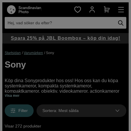
Hej, vad söker du efter?
Spara 25% på JBL Boombox – köp din idag!
Startsidan
Varumärken
Sony
Sony
Köp dina Sonyprodukter hos oss! Hos oss kan du köpa
systemkameror, kompakta systemkameror,
kompaktkameror, objektiv, videokameror, actionkameror
Visa mer
och tillbehör från Sony både online och i butik. Vi har ett
brett utbud av Sonyprodukter med allt från instegsmodeller
till proffesionella high end-kameror.
Filter
Sortera
:
Mest sålda
Visar 272 produkter