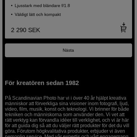
Ljusstark med bländare f/1.8
Väldigt lätt och kompakt
2 290
SEK
Nästa
För kreatören sedan 1982
På Scandinavian Photo har vi i över 40 år hjälpt kreativa
människor att förverkliga sina visioner inom fotografi, ljud,
video, film, musik, konst och teknologi. Vi brinner för både
tekniken och människorna som använder den. Vi vet att
rätt verktyg kan förvandla idéer till verklighet, och vi är här
för att guida dig så att du väljer rätt produkter för det du vill
göra. Förutom högkvalitativa produkter, erbjuder vi även
personlig service. Med vår expertis och vårt engagemang