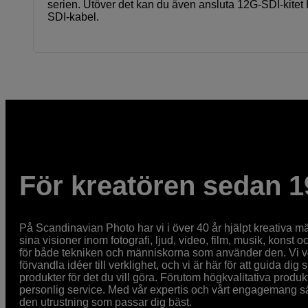
serien. Utöver det kan du även ansluta 12G-SDI-kite
SDI-kabel.
För kreatören sedan 1
På Scandinavian Photo har vi i över 40 år hjälpt kreativa mä
sina visioner inom fotografi, ljud, video, film, musik, konst o
för både tekniken och människorna som använder den. Vi vet
förvandla idéer till verklighet, och vi är här för att guida dig s
produkter för det du vill göra. Förutom högkvalitativa produk
personlig service. Med vår expertis och vårt engagemang säke
den utrustning som passar dig bäst.