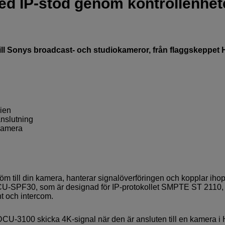
ed IP-stöd genom kontrollenhet
till Sonys broadcast- och studiokameror, från flaggskeppet
ien
anslutning
 kamera
m till din kamera, hanterar signalöverföringen och kopplar iho
U-SPF30, som är designad för IP-protokollet SMPTE ST 2110,
t och intercom.
-3100 skicka 4K-signal när den är ansluten till en kamera i