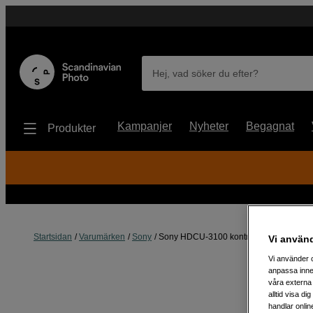
Hej, vad söker du efter?
Kampanjer
Nyheter
Begagnat
Produkter
Startsidan
Varumärken
Sony
Sony HDCU-3100 kontrollenhet med IP-
Vi använ
Vi använder c
anpassa inne
våra externa 
alltid visa d
handlar onlin