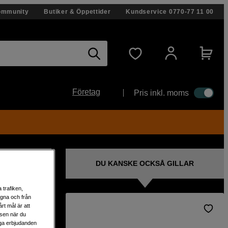
ommunity
Butiker & Öppettider
Kundservice
0770-77 11 00
Företag
Pris inkl. moms
DU KANSKE OCKSÅ GILLAR
 trafiken,
egna och från
rt mål är att
lsen när du
 IP-
liga erbjudanden