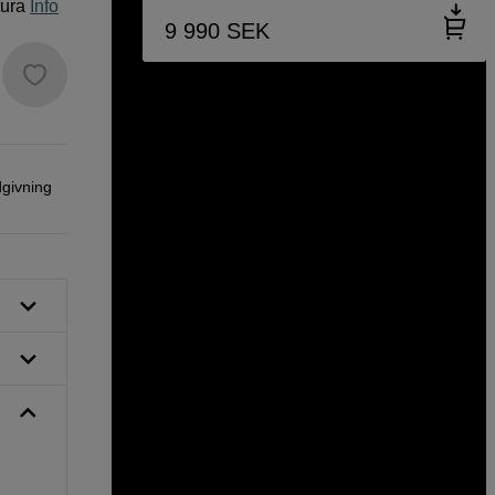
tura
Info
9 990
SEK
dgivning