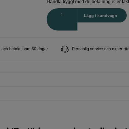
Handla tryggt med delbetalning eller fak
Antal
Lägg i kundvagn
 och betala inom 30 dagar
Personlig service och expertrå