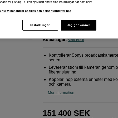
stöd
ade för just dig. Du kan självklart ändra dina inställningar när som helst.
 hur vi behandlar cookies och personuppgifter här.
Sony
HDCU-3100 kontrollenhet med IP-stöd
Inställningar
Jag godkänner
Webblager
:
Beräknad leverans ca 10-2
arbetsdagar efter lagd beställning
Butikslager
:
Visa butik
Kontrollerar Sonys broadcastkamero
serien
Levererar ström till kameran genom o
fiberanslutning
Kopplar ihop externa enheter med kon
och kamera
Mer information
151 400
SEK