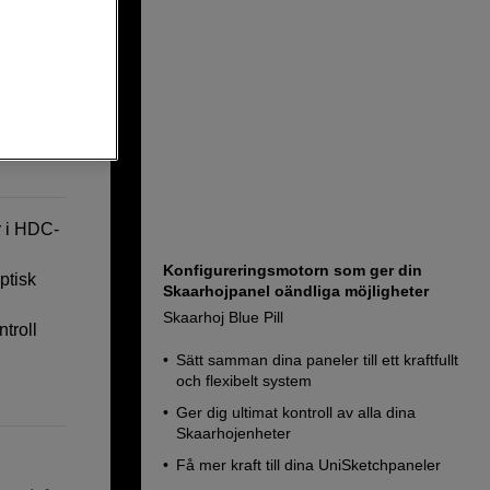
0
r i HDC-
Konfigureringsmotorn som ger din
ptisk
Skaarhojpanel oändliga möjligheter
Skaarhoj Blue Pill
troll
Sätt samman dina paneler till ett kraftfullt
och flexibelt system
Ger dig ultimat kontroll av alla dina
Skaarhojenheter
Få mer kraft till dina UniSketchpaneler