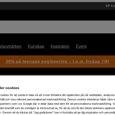
SP C
Varumärken
Kunskap
Inspiration
Event
30% på teenage engineering – t.o.m. fredag 7/8!
stöd
der cookies
ookies för att samla in data så att vi kan förbättra din upplevelse på vår webbplats, analysera
håll och visa relevant personaliserad marknadsföring. Dessa cookies inkluderar både våra 
Artikelnummer: 1044672
partners som t.ex Google där vi delar data med dem för att personalisera marknadsföring. Vå
ig det innehåll som du verkligen är intresserad av, för att du ska få den bästa tänkbara uppleve
HDCU-3100 kontrollenhet med
e. Genom att du klickar på ”Jag godkänner” kan vi fortsätta att ge dig inspiration och person