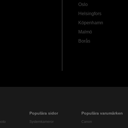
Oslo
Helsingfors
Köpenhamn
Malmö
Borås
Populära sidor
Populära varumärken
hoto
Systemkameror
Canon