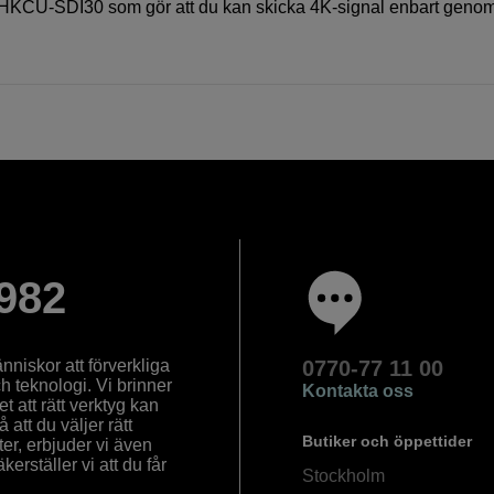
t HKCU-SDI30 som gör att du kan skicka 4K-signal enbart geno
982
nniskor att förverkliga
0770-77 11 00
ch teknologi. Vi brinner
Kontakta oss
 att rätt verktyg kan
å att du väljer rätt
Butiker och öppettider
ter, erbjuder vi även
rställer vi att du får
Stockholm