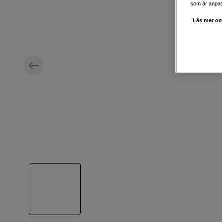
som är anpass
Läs mer om