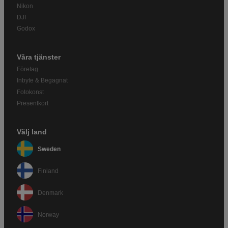
Nikon
DJI
Godox
Våra tjänster
Företag
Inbyte & Begagnat
Fotokonst
Presentkort
Välj land
Sweden
Finland
Denmark
Norway