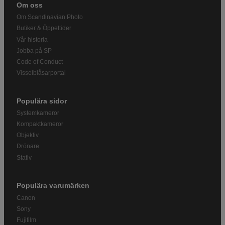
Om oss
Om Scandinavian Photo
Butiker & Öppettider
Vår historia
Jobba på SP
Code of Conduct
Visselblåsarportal
Populära sidor
Systemkameror
Kompaktkameror
Objektiv
Drönare
Stativ
Populära varumärken
Canon
Sony
Fujifilm