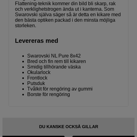
Flattening-teknik kommer din bild bli skarp, rak
och verklighetstrogen ända ut i kanterna. Som
Swarovski själva säger så är detta en kikare med
den bästa optiken packad i den minsta möjliga
storleken.
Levereras med
Swarovski NL Pure 8x42
Bred och fin rem till kikaren
Smidig tillhörande väska
Okularlock
Frontlock
Putsduk
Tvålkit för rengöring av gummi
Borste för rengöring
DU KANSKE OCKSÅ GILLAR