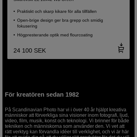
Praktiskt och skarp kikare för alla tillfällen
Open-brige design ger bra grepp och smidig
fokusering
Högpresterande optik med flourcoating
24 100
SEK
För kreatören sedan 1982
På Scandinavian Photo har vi i över 40 år hjälpt kreativa
människor att förverkliga sina visioner inom fotografi, ljud,
video, film, musik, konst och teknologi. Vi brinner för både
tekniken och människorna som använder den. Vi vet att
rätt verktyg kan förvandla idéer till verklighet, och vi är här