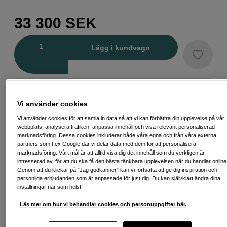
33 300
SEK
Antal
Lägg i kundvagn
Delbetala från 889 SEK/mån via
Exempel: 48 mån, 889 SEK/mån, totalt 43 251 SEK, effektiv ränta 10,45 %
Vi använder cookies
Startavgift 579 SEK, aviavgift 45 SEK/mån tillkommer
Vi använder cookies för att samla in data så att vi kan förbättra din upplevelse på vår
webbplats, analysera trafiken, anpassa innehåll och visa relevant personaliserad
Att låna kostar pengar!
Om du inte kan betala tillbaka skulden i tid
marknadsföring. Dessa cookies inkluderar både våra egna och från våra externa
riskerar du en betalningsanmärkning. Det kan leda till svårigheter att få hyra
bostad, teckna abonnemang och få nya lån. För stöd, vänd dig till budget-
partners som t.ex Google där vi delar data med dem för att personalisera
och skuldrådgivningen i din kommun. Kontaktuppgifter finns på
marknadsföring. Vårt mål är att alltid visa dig det innehåll som du verkligen är
konsumentverket.se (öppnas i ny flik)
intresserad av, för att du ska få den bästa tänkbara upplevelsen när du handlar online
Genom att du klickar på ”Jag godkänner” kan vi fortsätta att ge dig inspiration och
personliga erbjudanden som är anpassade för just dig. Du kan självklart ändra dina
inställningar när som helst.
Läs mer om hur vi behandlar cookies och personuppgifter här.
Fri frakt vid köp över 1 500 kronor