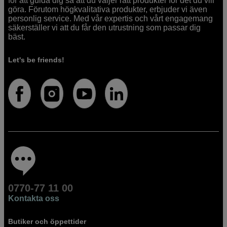
för att guida dig så att du väljer rätt produkter för det du vill
göra. Förutom högkvalitativa produkter, erbjuder vi även
personlig service. Med vår expertis och vårt engagemang
säkerställer vi att du får den utrustning som passar dig
bäst.
Let's be friends!
0770-77 11 00
Kontakta oss
Butiker och öppettider