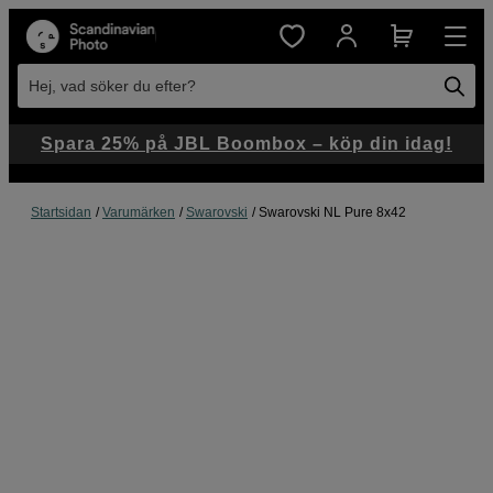
Hej, vad söker du efter?
Spara 25% på JBL Boombox – köp din idag!
Startsidan
Varumärken
Swarovski
Swarovski NL Pure 8x42