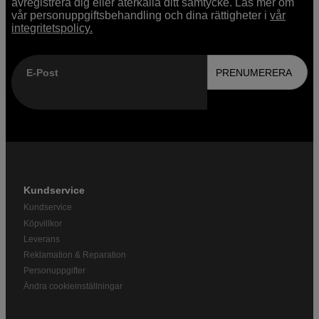
avregistrera dig eller återkalla ditt samtycke. Läs mer om
vår personuppgiftsbehandling och dina rättigheter i
vår
integritetspolicy.
E-Post
PRENUMERERA
Kundservice
Kundservice
Köpvillkor
Leverans
Reklamation & Reparation
Personuppgifter
Ändra cookieinställningar