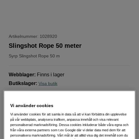
Artikelnummer: 1028920
Slingshot Rope 50 meter
Syrp
Slingshot Rope 50 m
Webblager
:
Finns i lager
Butikslager
:
Visa butik
1 990
SEK
Vi använder cookies
Vi använder cookies för att samla in data så att vi kan förbättra din upplevelse
Antal
Lägg i kundvagn
på vår webbplats, analysera trafiken, anpassa innehåll och visa relevant
personaliserad marknadsföring. Dessa cookies inkluderar både våra egna och
från våra externa partners som t.ex Google där vi delar data med dem för att
personalisera marknadsföring. Vårt mål är att alltid visa dig det innehåll som du