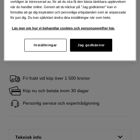
verkligen är intresserad av, för att du ska få den bästa tänkbara upplevelsen
Delbetala från 95 SEK/mån via
när du handlar online. Genom att du klickar på ”Jag godkänner” kan vi
fortsätta att ge dig inspiration och personliga erbjudanden som är anpassade
Exempel: 48 mån, 95 SEK/mån, totalt 5 139 SEK, effektiv ränta 10,45 %
för just dig. Du kan självklart ändra dina inställningar när som helst.
Startavgift 579 SEK, aviavgift 45 SEK/mån tillkommer
Läs mer om hur vi behandlar cookies och personuppgifter här.
Att låna kostar pengar!
Om du inte kan betala tillbaka skulden i tid
riskerar du en betalningsanmärkning. Det kan leda till svårigheter att få hyra
bostad, teckna abonnemang och få nya lån. För stöd, vänd dig till budget-
och skuldrådgivningen i din kommun. Kontaktuppgifter finns på
Inställningar
Jag godkänner
konsumentverket.se (öppnas i ny flik)
Fri frakt vid köp över 1 500 kronor
Köp nu och betala inom 30 dagar
Personlig service och expertrådgivning
Teknisk info