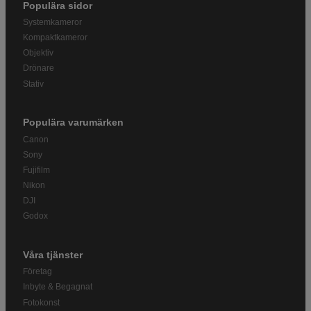
Populära sidor
Systemkameror
Kompaktkameror
Objektiv
Drönare
Stativ
Populära varumärken
Canon
Sony
Fujifilm
Nikon
DJI
Godox
Våra tjänster
Företag
Inbyte & Begagnat
Fotokonst