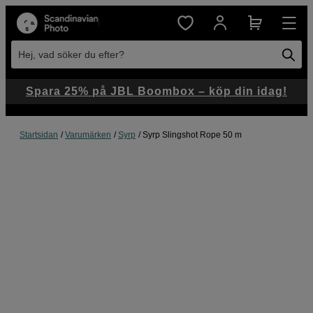
Hej, vad söker du efter?
Spara 25% på JBL Boombox – köp din idag!
Startsidan
Varumärken
Syrp
Syrp Slingshot Rope 50 m