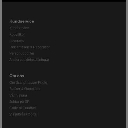
Kundservice
Kundservice
Köpvillkor
Leverans
Reklamation & Reparation
Personuppgifter
Ändra cookieinställningar
Om oss
Om Scandinavian Photo
Butiker & Öppettider
Vår historia
Jobba på SP
Code of Conduct
Visselblåsarportal