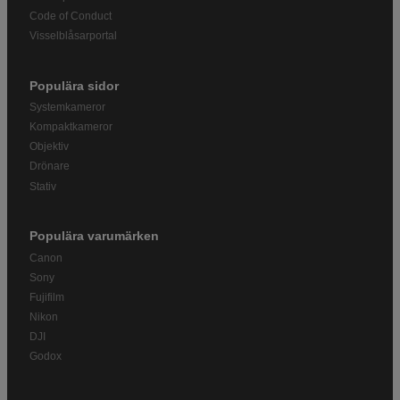
Code of Conduct
Visselblåsarportal
Populära sidor
Systemkameror
Kompaktkameror
Objektiv
Drönare
Stativ
Populära varumärken
Canon
Sony
Fujifilm
Nikon
DJI
Godox