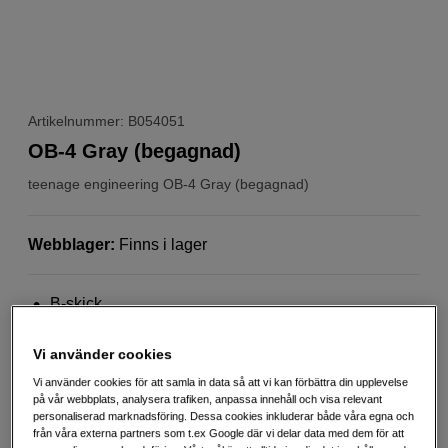
Artikelnummer: B054051
OB-4 Gray (begagnad)
teenage engineering
OB-4 Gray (begagnad)
Webblager
:
Finns i lager
B-skick
1 års garanti
Vi använder cookies
Bilden visar en ny produkt
Vi använder cookies för att samla in data så att vi kan förbättra din upplevelse
Mer information
på vår webbplats, analysera trafiken, anpassa innehåll och visa relevant
personaliserad marknadsföring. Dessa cookies inkluderar både våra egna och
från våra externa partners som t.ex Google där vi delar data med dem för att