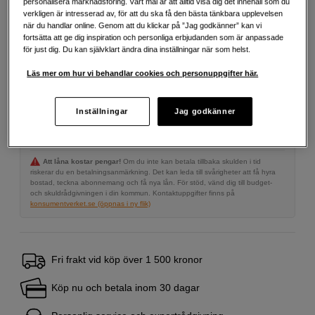
personalisera marknadsföring. Vårt mål är att alltid visa dig det innehåll som du
4 090
SEK
verkligen är intresserad av, för att du ska få den bästa tänkbara upplevelsen
när du handlar online. Genom att du klickar på ”Jag godkänner” kan vi
fortsätta att ge dig inspiration och personliga erbjudanden som är anpassade
Antal
Lägg i kundvagn
för just dig. Du kan självklart ändra dina inställningar när som helst.
Läs mer om hur vi behandlar cookies och personuppgifter här.
Delbetala från 149 SEK/mån via
Inställningar
Jag godkänner
Exempel: 48 mån, 149 SEK/mån, totalt 7 731 SEK, effektiv ränta 10,45 %
Startavgift 579 SEK, aviavgift 45 SEK/mån tillkommer
Att låna kostar pengar!
Om du inte kan betala tillbaka skulden i tid
riskerar du en betalningsanmärkning. Det kan leda till svårigheter att få hyra
bostad, teckna abonnemang och få nya lån. För stöd, vänd dig till budget-
och skuldrådgivningen i din kommun. Kontaktuppgifter finns på
konsumentverket.se (öppnas i ny flik)
Fri frakt vid köp över 1 500 kronor
Köp nu och betala inom 30 dagar