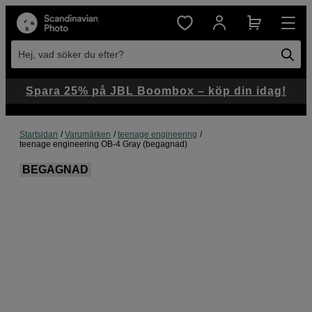
Hej, vad söker du efter?
Spara 25% på JBL Boombox – köp din idag!
Startsidan
Varumärken
teenage engineering
teenage engineering OB-4 Gray (begagnad)
BEGAGNAD