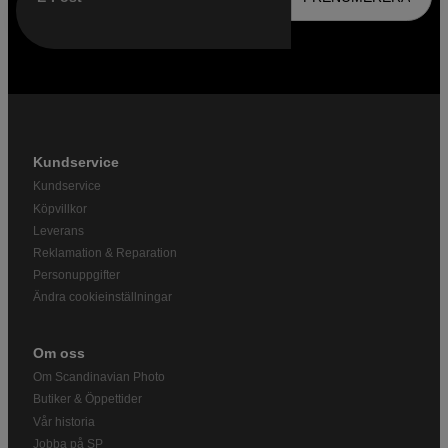
Kundservice
Kundservice
Köpvillkor
Leverans
Reklamation & Reparation
Personuppgifter
Ändra cookieinställningar
Om oss
Om Scandinavian Photo
Butiker & Öppettider
Vår historia
Jobba på SP