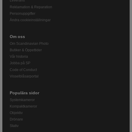
Leverans
Reklamation & Reparation
Personuppgifter
Ändra cookieinställningar
Om oss
Om Scandinavian Photo
Butiker & Öppettider
Vår historia
Jobba på SP
Code of Conduct
Visselblåsarportal
Populära sidor
Systemkameror
Kompaktkameror
Objektiv
Drönare
Stativ