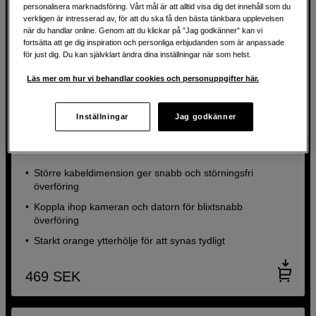
personalisera marknadsföring. Vårt mål är att alltid visa dig det innehåll som du
verkligen är intresserad av, för att du ska få den bästa tänkbara upplevelsen
när du handlar online. Genom att du klickar på ”Jag godkänner” kan vi
fortsätta att ge dig inspiration och personliga erbjudanden som är anpassade
för just dig. Du kan självklart ändra dina inställningar när som helst.
Läs mer om hur vi behandlar cookies och personuppgifter här.
Inställningar
Jag godkänner
TetherPro kabel USB-C till 2.0 Micro-B 5-pin
Tether Tools TetherPro kabel USB-C till 2.0 Micro-B 5-pin
Större kabeldimension ger snabb och störningsfri
överföring
Koppla ihop kameran och datorn för blixtsnabb
överföring
Starkt orange ytterhölje för att synas tydligt
469
SEK