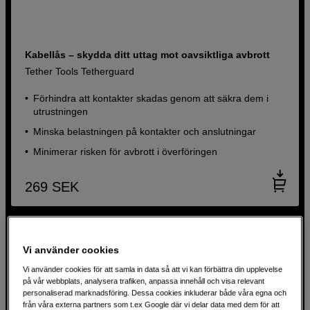
Kabellås – skydda ditt uttag mot oavsiktliga avbrott
Tether Tools Tetherguard
Förhindra att kontakter skadas genom att säkra dem i
utrustningen
Minska belastningen på kontakter och anslutningar
Minimerar risken för avbrott i överföringen
269
SEK
Vi använder cookies
Vi använder cookies för att samla in data så att vi kan förbättra din upplevelse
på vår webbplats, analysera trafiken, anpassa innehåll och visa relevant
personaliserad marknadsföring. Dessa cookies inkluderar både våra egna och
från våra externa partners som t.ex Google där vi delar data med dem för att