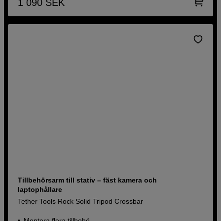
1 090
SEK
Tillbehörsarm till stativ – fäst kamera och
laptophållare
Tether Tools Rock Solid Tripod Crossbar
Montera flera tillbehö