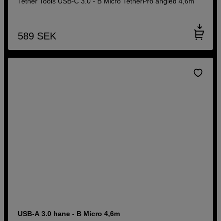
Tether Tools USB-C 3.0 - B Micro TetherPro angled 4,6m
589
SEK
USB-A 3.0 hane - B Micro 4,6m