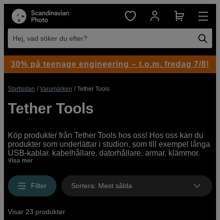
Hej, vad söker du efter?
30% på teenage engineering – t.o.m. fredag 7/8!
Startsidan
Varumärken
Tether Tools
Tether Tools
Köp produkter från Tether Tools hos oss! Hos oss kan du
produkter som underlättar i studion, som till exempel långa
USB-kablar, kabelhållare, datorhållare, armar, klämmor,
Visa mer
dummybatterier och andra tillbehör och produkter från
Tether Tools. Vi har ett brett utbud av Tether Tools
produkter för både professionella användare och
Filter
Sortera
:
Mest sålda
nybörjare, online och i våra butiker.
Visar 23 produkter