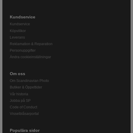
Kundservice
Kundservice
Köpvillkor
Leverans
Reklamation & Reparation
Personuppgifter
Ändra cookieinställningar
Om oss
Om Scandinavian Photo
Butiker & Öppettider
Vår historia
Jobba på SP
Code of Conduct
Visselblåsarportal
Populära sidor