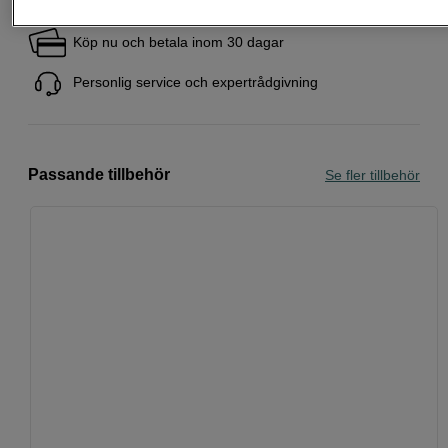
Fri frakt vid köp över 1 500 kronor
Köp nu och betala inom 30 dagar
Personlig service och expertrådgivning
Passande tillbehör
Se fler tillbehör