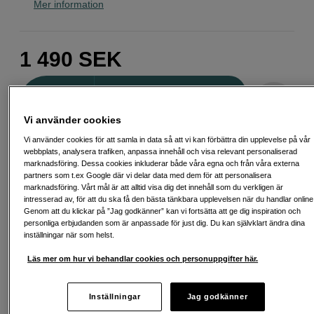
Mer information
1 490
SEK
Antal
Lägg i kundvagn
Vi använder cookies
Vi använder cookies för att samla in data så att vi kan förbättra din upplevelse på vår
Delbetala från 83 SEK/mån via
webbplats, analysera trafiken, anpassa innehåll och visa relevant personaliserad
marknadsföring. Dessa cookies inkluderar både våra egna och från våra externa
Exempel: 48 mån, 83 SEK/mån, totalt 4 563 SEK, effektiv ränta 10,45 %
partners som t.ex Google där vi delar data med dem för att personalisera
Startavgift 579 SEK, aviavgift 45 SEK/mån tillkommer
marknadsföring. Vårt mål är att alltid visa dig det innehåll som du verkligen är
intresserad av, för att du ska få den bästa tänkbara upplevelsen när du handlar online
Att låna kostar pengar!
Om du inte kan betala tillbaka skulden i tid
Genom att du klickar på ”Jag godkänner” kan vi fortsätta att ge dig inspiration och
riskerar du en betalningsanmärkning. Det kan leda till svårigheter att få hyra
personliga erbjudanden som är anpassade för just dig. Du kan självklart ändra dina
bostad, teckna abonnemang och få nya lån. För stöd, vänd dig till budget-
inställningar när som helst.
och skuldrådgivningen i din kommun. Kontaktuppgifter finns på
konsumentverket.se (öppnas i ny flik)
Läs mer om hur vi behandlar cookies och personuppgifter här.
Inställningar
Jag godkänner