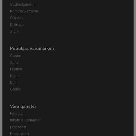
Systemkameror
Kompaktkameror
Objektiv
Drönare
Stativ
Populära varumärken
Canon
Sony
Fujifilm
Nikon
DJI
Godox
Våra tjänster
Företag
Inbyte & Begagnat
Fotokonst
Presentkort