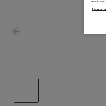
som är anpass
Läs mer om