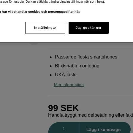
ade för just dig. Du kan självklart ändra dina inställningar när som helst.
montering
 hur vi behandlar cookies och personuppgifter här.
Ulanzi
UKA Phone Holder MA54
Inställningar
Jag godkänner
Webblager
:
Finns i lager
Butikslager
:
Visa butik
Passar de flesta smartphones
Blixtsnabb montering
UKA-fäste
Mer information
99
SEK
Handla tryggt med delbetalning eller fak
Antal
Lägg i kundvagn