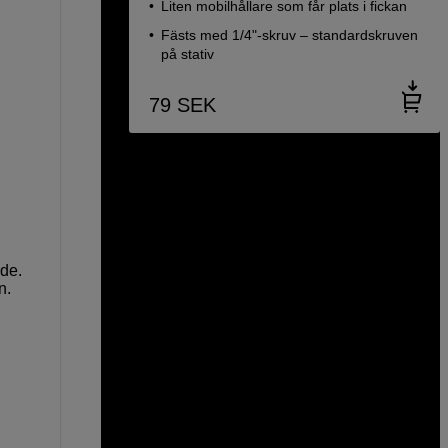
Liten mobilhållare som får plats i fickan
Fästs med 1/4"-skruv – standardskruven
på stativ
79
SEK
nde.
n.