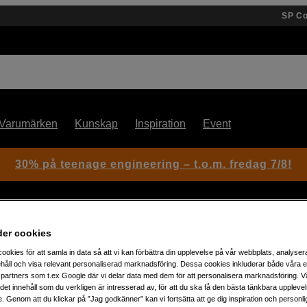
SP C
Varumärken
Kunskap
Inspiration
Event
30% på teenage engineering – t.o.m. fredag 7/8!
der cookies
ookies för att samla in data så att vi kan förbättra din upplevelse på vår webbplats, analysera
håll och visa relevant personaliserad marknadsföring. Dessa cookies inkluderar både våra 
partners som t.ex Google där vi delar data med dem för att personalisera marknadsföring. Vå
Artikelnummer: 1103743
ig det innehåll som du verkligen är intresserad av, för att du ska få den bästa tänkbara uppleve
Mobilhållare för enkel och sta
e. Genom att du klickar på ”Jag godkänner” kan vi fortsätta att ge dig inspiration och person