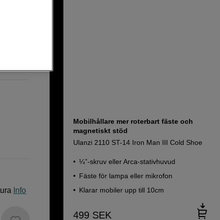
Mobilhållare mer roterbart fäste och
magnetiskt stöd
Ulanzi 2110 ST-14 Iron Man III Cold Shoe
¼”-skruv eller Arca-stativhuvud
Fäste för lampa eller mikrofon
tura
Info
Klarar mobiler upp till 10cm
499
SEK