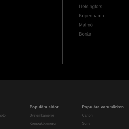
Helsingfors
Köpenhamn
Malmö
Borås
Populära sidor
Populära varumärken
hoto
Systemkameror
Canon
Kompaktkameror
Sony