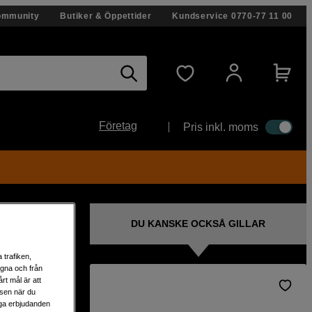
ommunity
Butiker & Öppettider
Kundservice
0770-77 11 00
Företag
Pris inkl. moms
DU KANSKE OCKSÅ GILLAR
 trafiken,
egna och från
rt mål är att
lsen när du
bil
liga erbjudanden