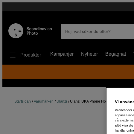
Hej, vad söker du efter?
Kampanjer
Nyheter
Begagnat
Produkter
Vi använ
Startsidan
Varumärken
Ulanzi
Ulanzi UKA Phone Holder MA54
Vi använder c
anpassa inne
våra externa 
alltid visa d
handlar onlin