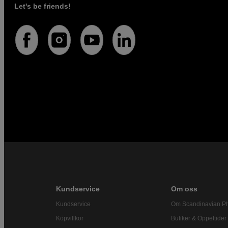
Let's be friends!
Kundservice
Om oss
Kundservice
Om Scandinavian P
Köpvillkor
Butiker & Öppettider