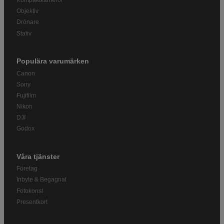
Kompaktkameror
Objektiv
Drönare
Stativ
Populära varumärken
Canon
Sony
Fujifilm
Nikon
DJI
Godox
Våra tjänster
Företag
Inbyte & Begagnat
Fotokonst
Presentkort