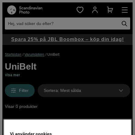
Hej, vad söker du efter?
Spara 25% på JBL Boombox – köp din idag!
Startsidan
Varumärken
UniBelt
UniBelt
Visa mer
Filter
Sortera
:
Mest sålda
Visar 0 produkter
Vi använder cookies