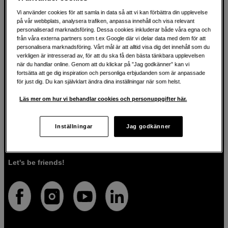
Vi använder cookies för att samla in data så att vi kan förbättra din upplevelse
på vår webbplats, analysera trafiken, anpassa innehåll och visa relevant
För kreatören sedan 1982
personaliserad marknadsföring. Dessa cookies inkluderar både våra egna och
från våra externa partners som t.ex Google där vi delar data med dem för att
personalisera marknadsföring. Vårt mål är att alltid visa dig det innehåll som du
På Scandinavian Photo har vi i över 40 år hjälpt kreativa
verkligen är intresserad av, för att du ska få den bästa tänkbara upplevelsen
när du handlar online. Genom att du klickar på ”Jag godkänner” kan vi
människor att förverkliga sina visioner inom fotografi, ljud,
fortsätta att ge dig inspiration och personliga erbjudanden som är anpassade
video, film, musik, konst och teknologi. Vi brinner för både
för just dig. Du kan självklart ändra dina inställningar när som helst.
tekniken och människorna som använder den. Vi vet att
rätt verktyg kan förvandla idéer till verklighet, och vi är här
Läs mer om hur vi behandlar cookies och personuppgifter här.
för att guida dig så att du väljer rätt produkter för det du vill
göra. Förutom högkvalitativa produkter, erbjuder vi även
personlig service. Med vår expertis och vårt engagemang
Inställningar
Jag godkänner
säkerställer vi att du får den utrustning som passar dig
bäst.
Let's be friends!