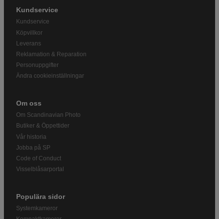
Kundservice
Kundservice
Köpvillkor
Leverans
Reklamation & Reparation
Personuppgifter
Ändra cookieinställningar
Om oss
Om Scandinavian Photo
Butiker & Öppettider
Vår historia
Jobba på SP
Code of Conduct
Visselblåsarportal
Populära sidor
Systemkameror