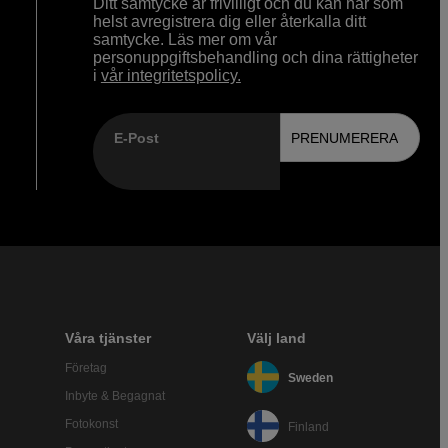
Ditt samtycke är frivilligt och du kan när som
helst avregistrera dig eller återkalla ditt
samtycke. Läs mer om vår
personuppgiftsbehandling och dina rättigheter
i
vår integritetspolicy.
E-Post
PRENUMERERA
Våra tjänster
Välj land
Företag
Sweden
Inbyte & Begagnat
Fotokonst
Finland