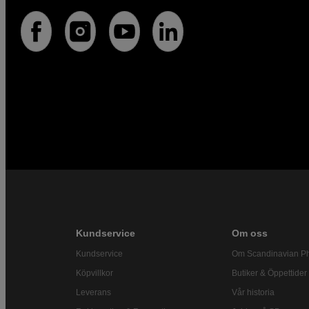
Kundservice
Om oss
Kundservice
Om Scandinavian P
Köpvillkor
Butiker & Öppettider
Leverans
Vår historia