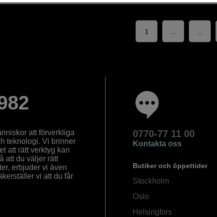
1
...
...
982
nniskor att förverkliga
0770-77 11 00
ch teknologi. Vi brinner
Kontakta oss
 att rätt verktyg kan
å att du väljer rätt
Butiker och öppettider
ter, erbjuder vi även
rställer vi att du får
Stockholm
Oslo
Helsingfors