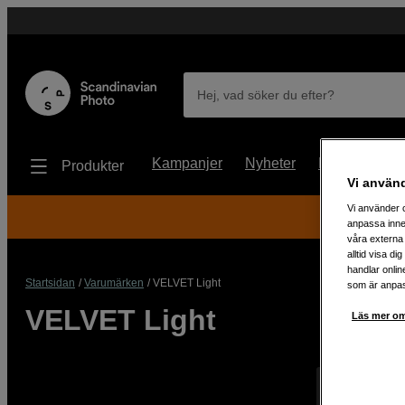
Hej, vad söker du efter?
Kampanjer
Nyheter
Begagnat
Produkter
Vi använ
Vi använder c
anpassa inne
våra externa 
alltid visa d
handlar onlin
Startsidan
Varumärken
VELVET Light
som är anpass
VELVET Light
Läs mer om
Visar 0 prod