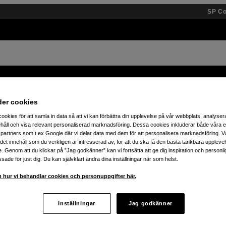
SP C
Varumärken
Kunskap
Inspiration
Event
der cookies
ookies för att samla in data så att vi kan förbättra din upplevelse på vår webbplats, analysera
30% på teenage engineering – t.o.m. fredag 7/8!
håll och visa relevant personaliserad marknadsföring. Dessa cookies inkluderar både våra 
partners som t.ex Google där vi delar data med dem för att personalisera marknadsföring. Vå
ig det innehåll som du verkligen är intresserad av, för att du ska få den bästa tänkbara uppleve
e. Genom att du klickar på ”Jag godkänner” kan vi fortsätta att ge dig inspiration och person
ade för just dig. Du kan självklart ändra dina inställningar när som helst.
 hur vi behandlar cookies och personuppgifter här.
Inställningar
Jag godkänner
ukter