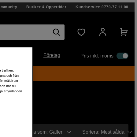
ommunity
Butiker & Öppettider
Kundservice
0770-77 11 00
Företag
Pris inkl. moms
 trafiken,
egna och från
rt mål är att
lsen när du
liga erbjudanden
Visa som:
Galleri
Sortera
:
Mest sålda