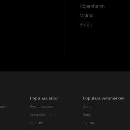
Köpenhamn
Malmö
Borås
Populära sidor
Populära varumärken
hoto
Systemkameror
Canon
Kompaktkameror
Sony
Objektiv
Fujifilm