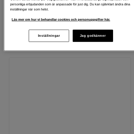
personliga erbjudanden som är anpassade för just dig. Du kan självklart ändra dina
Köp nu och betala inom 30 dagar
inställningar när som helst.
Läs mer om hur vi behandlar cookies och personuppgifter här.
Personlig service och expertrådgivning
Inställningar
Jag godkänner
Passande tillbehör
Se fler tillbehör