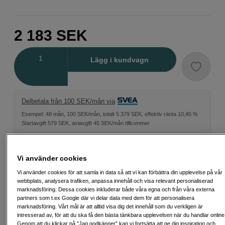
2 183
SEK
Antal
Lägg i kundvagn
Delbetala från 100 SEK/mån via
Exempel: 48 mån, 100 SEK/mån, totalt 5 379 SEK, effektiv ränta 10,45 %
Startavgift 579 SEK, aviavgift 45 SEK/mån tillkommer
Att låna kostar pengar!
Om du inte kan betala tillbaka skulden i tid
riskerar du en betalningsanmärkning. Det kan leda till svårigheter att få hyra
bostad, teckna abonnemang och få nya lån. För stöd, vänd dig till budget-
Vi använder cookies
och skuldrådgivningen i din kommun. Kontaktuppgifter finns på
konsumentverket.se (öppnas i ny flik)
Vi använder cookies för att samla in data så att vi kan förbättra din upplevelse på vår
webbplats, analysera trafiken, anpassa innehåll och visa relevant personaliserad
marknadsföring. Dessa cookies inkluderar både våra egna och från våra externa
partners som t.ex Google där vi delar data med dem för att personalisera
marknadsföring. Vårt mål är att alltid visa dig det innehåll som du verkligen är
intresserad av, för att du ska få den bästa tänkbara upplevelsen när du handlar online
Fri frakt vid köp över 1 500 kronor
Genom att du klickar på ”Jag godkänner” kan vi fortsätta att ge dig inspiration och