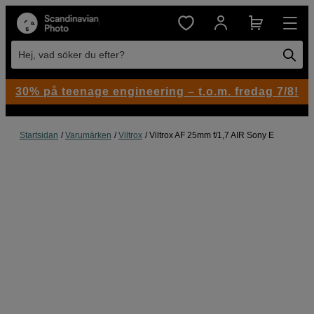
Hej, vad söker du efter?
30% på teenage engineering – t.o.m. fredag 7/8!
Startsidan
Varumärken
Viltrox
Viltrox AF 25mm f/1,7 AIR Sony E