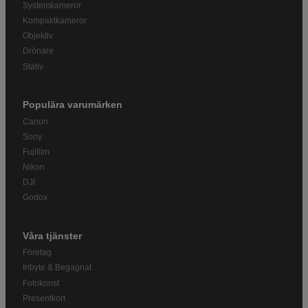
Systemkameror
Kompaktkameror
Objektiv
Drönare
Stativ
Populära varumärken
Canon
Sony
Fujifilm
Nikon
DJI
Godox
Våra tjänster
Företag
Inbyte & Begagnat
Fotokonst
Presentkort