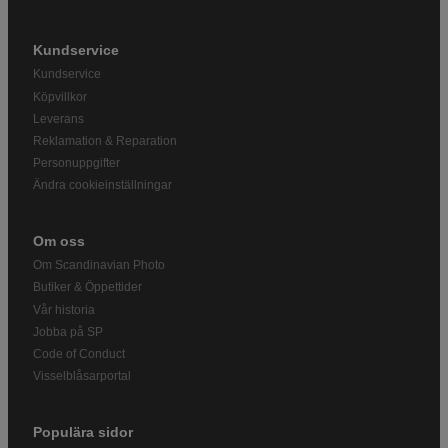
Kundservice
Kundservice
Köpvillkor
Leverans
Reklamation & Reparation
Personuppgifter
Ändra cookieinställningar
Om oss
Om Scandinavian Photo
Butiker & Öppettider
Vår historia
Jobba på SP
Code of Conduct
Visselblåsarportal
Populära sidor