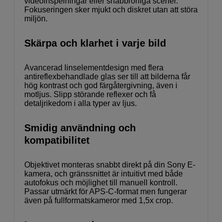
videoinspelningar eller snabbrörliga scener.
Fokuseringen sker mjukt och diskret utan att störa
miljön.
Skärpa och klarhet i varje bild
Avancerad linselementdesign med flera
antireflexbehandlade glas ser till att bilderna får
hög kontrast och god färgåtergivning, även i
motljus. Slipp störande reflexer och få
detaljrikedom i alla typer av ljus.
Smidig användning och
kompatibilitet
Objektivet monteras snabbt direkt på din Sony E-
kamera, och gränssnittet är intuitivt med både
autofokus och möjlighet till manuell kontroll.
Passar utmärkt för APS-C-format men fungerar
även på fullformatskameror med 1,5x crop.