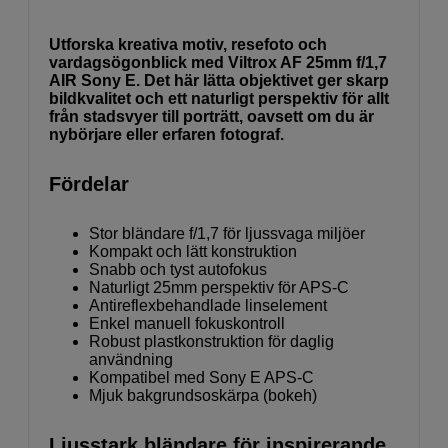
Utforska kreativa motiv, resefoto och
vardagsögonblick med Viltrox AF 25mm f/1,7
AIR Sony E. Det här lätta objektivet ger skarp
bildkvalitet och ett naturligt perspektiv för allt
från stadsvyer till porträtt, oavsett om du är
nybörjare eller erfaren fotograf.
Fördelar
Stor bländare f/1,7 för ljussvaga miljöer
Kompakt och lätt konstruktion
Snabb och tyst autofokus
Naturligt 25mm perspektiv för APS-C
Antireflexbehandlade linselement
Enkel manuell fokuskontroll
Robust plastkonstruktion för daglig
användning
Kompatibel med Sony E APS-C
Mjuk bakgrundsoskärpa (bokeh)
Ljusstark bländare för inspirerande