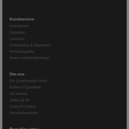
Kundservice
Kundservice
Köpvillkor
Leverans
Reklamation & Reparation
Personuppgifter
Ändra cookieinställningar
Om oss
Om Scandinavian Photo
Butiker & Öppettider
Vår historia
Jobba på SP
Code of Conduct
Visselblåsarportal
Populära sidor