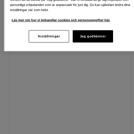
Köp nu och betala inom 30 dagar
personliga erbjudanden som är anpassade för just dig. Du kan självklart ändra dina
inställningar när som helst.
Personlig service och expertrådgivning
Läs mer om hur vi behandlar cookies och personuppgifter här.
Inställningar
Jag godkänner
Passande tillbehör
Se fler tillbehör