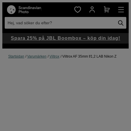
Hej, vad söker du efter?
Spara 25% på JBL Boombox – köp din idag!
Startsidan
Varumärken
Viltrox
Viltrox AF 35mm f/1,2 LAB Nikon Z