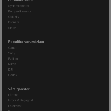
Systemkameror
Kompaktkameror
Objektiv
Drönare
Stativ
Populära varumärken
Canon
Sony
Fujifilm
Nikon
DJI
Godox
Våra tjänster
Företag
Inbyte & Begagnat
Fotokonst