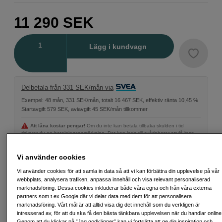
11 290
SEK
Antal
Lägg i kundvagn
Delbetala från 331 SEK/mån via
Exempel: 48 mån, 331 SEK/mån, totalt 16 467 SEK, effektiv ränta 10,45 %
Startavgift 579 SEK, aviavgift 45 SEK/mån tillkommer
Att låna kostar pengar!
Om du inte kan betala tillbaka skulden i tid
riskerar du en betalningsanmärkning. Det kan leda till svårigheter att få hyra
bostad, teckna abonnemang och få nya lån. För stöd, vänd dig till budget-
och skuldrådgivningen i din kommun. Kontaktuppgifter finns på
konsumentverket.se (öppnas i ny flik)
Vi använder cookies
Vi använder cookies för att samla in data så att vi kan förbättra din upplevelse på vår
webbplats, analysera trafiken, anpassa innehåll och visa relevant personaliserad
marknadsföring. Dessa cookies inkluderar både våra egna och från våra externa
partners som t.ex Google där vi delar data med dem för att personalisera
Fri frakt vid köp över 1 500 kronor
marknadsföring. Vårt mål är att alltid visa dig det innehåll som du verkligen är
intresserad av, för att du ska få den bästa tänkbara upplevelsen när du handlar online
Genom att du klickar på ”Jag godkänner” kan vi fortsätta att ge dig inspiration och