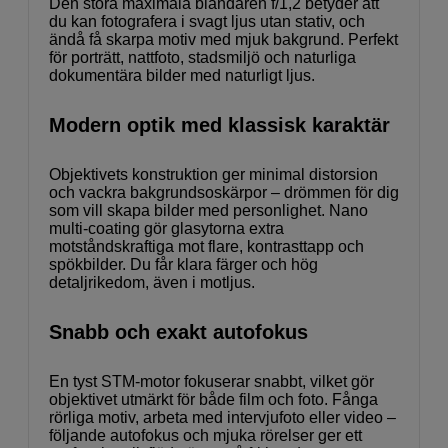
Den stora maximala bländaren f/1,2 betyder att
du kan fotografera i svagt ljus utan stativ, och
ändå få skarpa motiv med mjuk bakgrund. Perfekt
för porträtt, nattfoto, stadsmiljö och naturliga
dokumentära bilder med naturligt ljus.
Modern optik med klassisk karaktär
Objektivets konstruktion ger minimal distorsion
och vackra bakgrundsoskärpor – drömmen för dig
som vill skapa bilder med personlighet. Nano
multi-coating gör glasytorna extra
motståndskraftiga mot flare, kontrasttapp och
spökbilder. Du får klara färger och hög
detaljrikedom, även i motljus.
Snabb och exakt autofokus
En tyst STM-motor fokuserar snabbt, vilket gör
objektivet utmärkt för både film och foto. Fånga
rörliga motiv, arbeta med intervjufoto eller video –
följande autofokus och mjuka rörelser ger ett