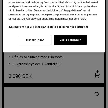
personalisera marknadsföring. Vårt mål är att alltid visa dig det innehåll som du
verkligen är intresserad av, för att du ska få den bästa tänkbara upplevelsen
när du handlar online. Genom att du klickar på ”Jag godkänner” kan vi
fortsätta att ge dig inspiration och personliga erbjudanden som är anpassade
för just dig. Du kan självklart ändra dina inställningar när som helst.
Läs mer om hur vi behandlar cookies och personuppgifter här.
BACK TO WORK
Elegant redigeringsverktyg med penna
Inställningar
Jag godkänner
Wacom Intuos Pro Small (2025)
Ultra tunn design
Trådlös anslutning med Bluetooth
5 ExpressKeys och 1 kontrollhjul
3 090
SEK