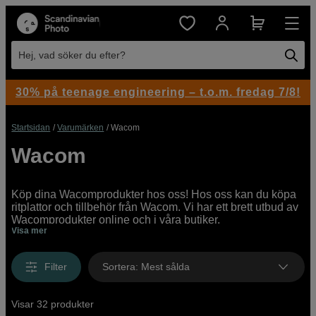
Hej, vad söker du efter?
30% på teenage engineering – t.o.m. fredag 7/8!
Startsidan
Varumärken
Wacom
Wacom
Köp dina Wacomprodukter hos oss! Hos oss kan du köpa
ritplattor och tillbehör från Wacom. Vi har ett brett utbud av
Wacomprodukter online och i våra butiker.
Visa mer
Filter
Sortera
:
Mest sålda
Visar 32 produkter