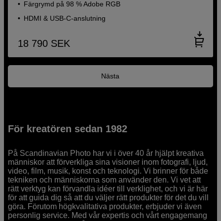
Färgrymd på 98 % Adobe RGB
HDMI & USB-C-anslutning
18 790
SEK
Nästa
För kreatören sedan 1982
På Scandinavian Photo har vi i över 40 år hjälpt kreativa
människor att förverkliga sina visioner inom fotografi, ljud,
video, film, musik, konst och teknologi. Vi brinner för både
tekniken och människorna som använder den. Vi vet att
rätt verktyg kan förvandla idéer till verklighet, och vi är här
för att guida dig så att du väljer rätt produkter för det du vill
göra. Förutom högkvalitativa produkter, erbjuder vi även
personlig service. Med vår expertis och vårt engagemang