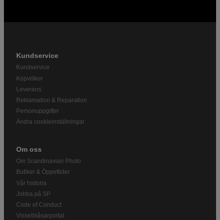
Kundservice
Kundservice
Köpvillkor
Leverans
Reklamation & Reparation
Personuppgifter
Ändra cookieinställningar
Om oss
Om Scandinavian Photo
Butiker & Öppettider
Vår historia
Jobba på SP
Code of Conduct
Visselblåsarportal