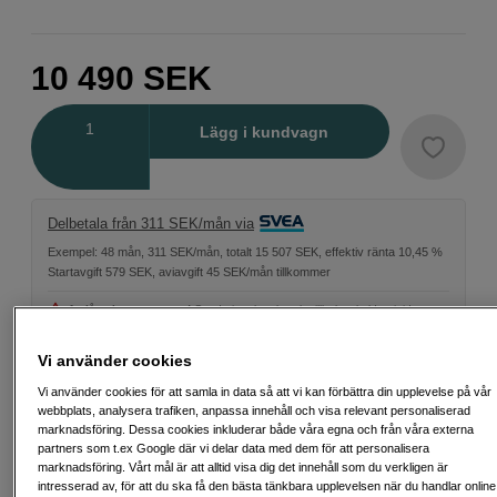
10 490
SEK
Antal
Lägg i kundvagn
Delbetala från 311 SEK/mån via
Exempel: 48 mån, 311 SEK/mån, totalt 15 507 SEK, effektiv ränta 10,45 %
Startavgift 579 SEK, aviavgift 45 SEK/mån tillkommer
Att låna kostar pengar!
Om du inte kan betala tillbaka skulden i tid
riskerar du en betalningsanmärkning. Det kan leda till svårigheter att få hyra
bostad, teckna abonnemang och få nya lån. För stöd, vänd dig till budget-
Vi använder cookies
och skuldrådgivningen i din kommun. Kontaktuppgifter finns på
konsumentverket.se (öppnas i ny flik)
Vi använder cookies för att samla in data så att vi kan förbättra din upplevelse på vår
webbplats, analysera trafiken, anpassa innehåll och visa relevant personaliserad
marknadsföring. Dessa cookies inkluderar både våra egna och från våra externa
partners som t.ex Google där vi delar data med dem för att personalisera
marknadsföring. Vårt mål är att alltid visa dig det innehåll som du verkligen är
Fri frakt vid köp över 1 500 kronor
intresserad av, för att du ska få den bästa tänkbara upplevelsen när du handlar online