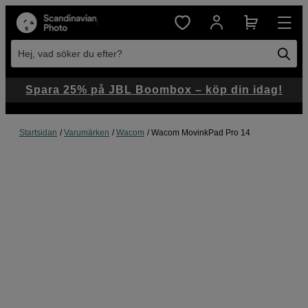
Hej, vad söker du efter?
Spara 25% på JBL Boombox – köp din idag!
Startsidan
Varumärken
Wacom
Wacom MovinkPad Pro 14