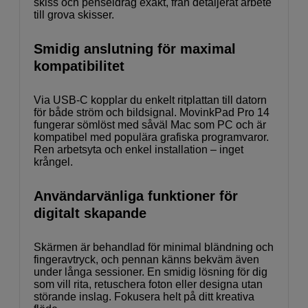
skiss och penseldrag exakt, från detaljerat arbete
till grova skisser.
Smidig anslutning för maximal
kompatibilitet
Via USB-C kopplar du enkelt ritplattan till datorn
för både ström och bildsignal. MovinkPad Pro 14
fungerar sömlöst med såväl Mac som PC och är
kompatibel med populära grafiska programvaror.
Ren arbetsyta och enkel installation – inget
krångel.
Användarvänliga funktioner för
digitalt skapande
Skärmen är behandlad för minimal bländning och
fingeravtryck, och pennan känns bekväm även
under långa sessioner. En smidig lösning för dig
som vill rita, retuschera foton eller designa utan
störande inslag. Fokusera helt på ditt kreativa