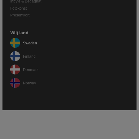
Inbyte & Begagnat
Fotokonst
Presentkort
Välj land
Sweden
Finland
Denmark
Norway