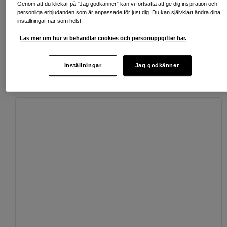
Genom att du klickar på ”Jag godkänner” kan vi fortsätta att ge dig inspiration och
personliga erbjudanden som är anpassade för just dig. Du kan självklart ändra dina
Köp nu och betala inom 30 dagar
inställningar när som helst.
Personlig service och expertrådgivning
Läs mer om hur vi behandlar cookies och personuppgifter här.
Inställningar
Jag godkänner
Passande tillbehör
Se fler tillbehör