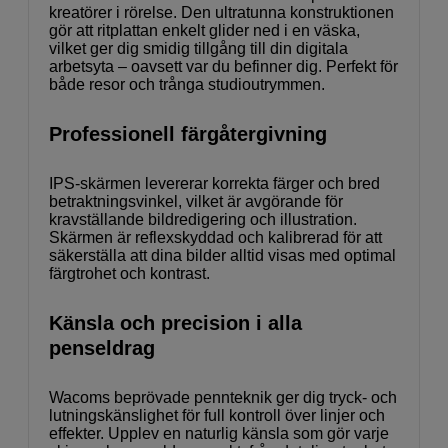
kreatörer i rörelse. Den ultratunna konstruktionen
gör att ritplattan enkelt glider ned i en väska,
vilket ger dig smidig tillgång till din digitala
arbetsyta – oavsett var du befinner dig. Perfekt för
både resor och trånga studioutrymmen.
Professionell färgåtergivning
IPS-skärmen levererar korrekta färger och bred
betraktningsvinkel, vilket är avgörande för
kravställande bildredigering och illustration.
Skärmen är reflexskyddad och kalibrerad för att
säkerställa att dina bilder alltid visas med optimal
färgtrohet och kontrast.
Känsla och precision i alla
penseldrag
Wacoms beprövade pennteknik ger dig tryck- och
lutningskänslighet för full kontroll över linjer och
effekter. Upplev en naturlig känsla som gör varje