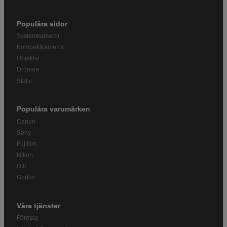
Populära sidor
Systemkameror
Kompaktkameror
Objektiv
Drönare
Stativ
Populära varumärken
Canon
Sony
Fujifilm
Nikon
DJI
Godox
Våra tjänster
Företag