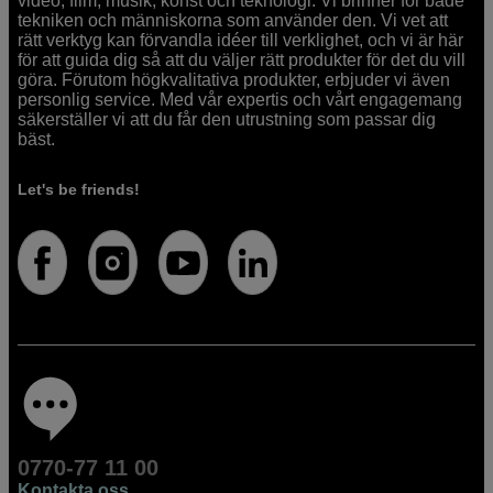
video, film, musik, konst och teknologi. Vi brinner för både
tekniken och människorna som använder den. Vi vet att
rätt verktyg kan förvandla idéer till verklighet, och vi är här
för att guida dig så att du väljer rätt produkter för det du vill
göra. Förutom högkvalitativa produkter, erbjuder vi även
personlig service. Med vår expertis och vårt engagemang
säkerställer vi att du får den utrustning som passar dig
bäst.
Let's be friends!
0770-77 11 00
Kontakta oss