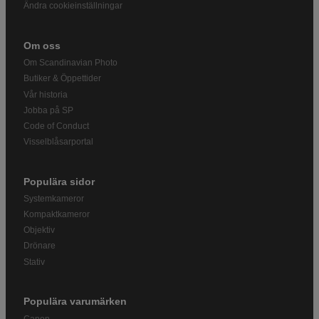
Ändra cookieinställningar
Om oss
Om Scandinavian Photo
Butiker & Öppettider
Vår historia
Jobba på SP
Code of Conduct
Visselblåsarportal
Populära sidor
Systemkameror
Kompaktkameror
Objektiv
Drönare
Stativ
Populära varumärken
Canon