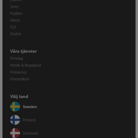
Sony
Fujifilm
Nikon
DJI
Godox
Våra tjänster
Företag
Inbyte & Begagnat
Fotokonst
Presentkort
Välj land
Sweden
Finland
Denmark