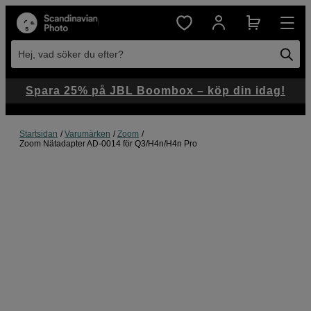
Hej, vad söker du efter?
Spara 25% på JBL Boombox – köp din idag!
Startsidan
Varumärken
Zoom
Zoom Nätadapter AD-0014 för Q3/H4n/H4n Pro