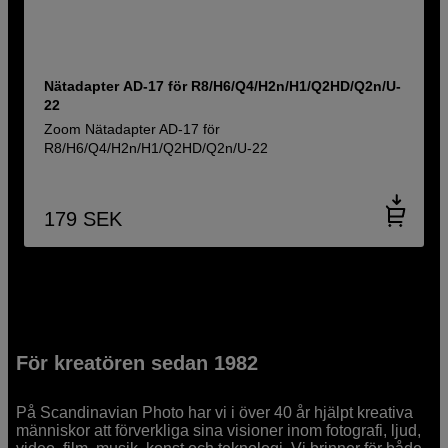
Nätadapter AD-17 för R8/H6/Q4/H2n/H1/Q2HD/Q2n/U-
22
Zoom Nätadapter AD-17 för
R8/H6/Q4/H2n/H1/Q2HD/Q2n/U-22
179
SEK
För kreatören sedan 1982
På Scandinavian Photo har vi i över 40 år hjälpt kreativa
människor att förverkliga sina visioner inom fotografi, ljud,