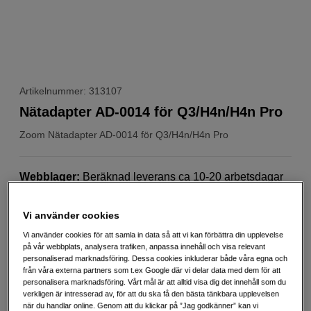
Artikelnummer: 313107
Nätadapter AD-0014 för Q3/H4n/H4n Pro
Zoom
Nätadapter AD-0014 för Q3/H4n/H4n Pro
Webblager
:
Beräknad leverans ca 10-20 arbetsdagar
efter lagd beställning
Butikslager
:
Visa butik
Vi använder cookies
Vi använder cookies för att samla in data så att vi kan förbättra din upplevelse
299
SEK
på vår webbplats, analysera trafiken, anpassa innehåll och visa relevant
personaliserad marknadsföring. Dessa cookies inkluderar både våra egna och
Handla tryggt med delbetalning eller faktura
Info
från våra externa partners som t.ex Google där vi delar data med dem för att
personalisera marknadsföring. Vårt mål är att alltid visa dig det innehåll som du
verkligen är intresserad av, för att du ska få den bästa tänkbara upplevelsen
Antal
Lägg i kundvagn
när du handlar online. Genom att du klickar på ”Jag godkänner” kan vi