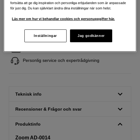
fortsätta att ge dig inspiration och personliga erbjudanden som är anpassade
för just dig. Du kan självklart ändra dina inställningar när som helst.
Läs mer om hur vi behandlar cookies och personuppgifter här.
Fri frakt vid köp över 1 500 kronor
Inställningar
Jag godkänner
Köp nu och betala inom 30 dagar
Personlig service och expertrådgivning
Teknisk info
Recensioner & Frågor och svar
Produktinfo
Zoom AD-0014