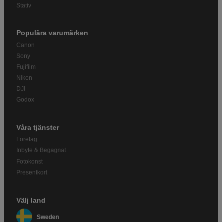
Stativ
Populära varumärken
Canon
Sony
Fujifilm
Nikon
DJI
Godox
Våra tjänster
Företag
Inbyte & Begagnat
Fotokonst
Presentkort
Välj land
Sweden