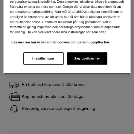
personaliserad marknadsföring. Dessa cookies inkluderar både våra egna och
från våra externa partners som t.ex Google där vi delar data med dem för att
personalisera marknadsföring. Vårt mål är att alltid visa dig det innehåll som du
Delbetala från 230 SEK/mån via
verkligen är intresserad av, för att du ska få den bästa tänkbara upplevelsen
när du handlar online. Genom att du klickar på ”Jag godkänner” kan vi
Exempel: 48 mån, 230 SEK/mån, totalt 11 619 SEK, effektiv ränta 10,45 %
fortsätta att ge dig inspiration och personliga erbjudanden som är anpassade
Startavgift 579 SEK, aviavgift 45 SEK/mån tillkommer
för just dig. Du kan självklart ändra dina inställningar när som helst.
Att låna kostar pengar!
Om du inte kan betala tillbaka skulden i tid
riskerar du en betalningsanmärkning. Det kan leda till svårigheter att få hyra
Läs mer om hur vi behandlar cookies och personuppgifter här.
bostad, teckna abonnemang och få nya lån. För stöd, vänd dig till budget-
och skuldrådgivningen i din kommun. Kontaktuppgifter finns på
konsumentverket.se (öppnas i ny flik)
Inställningar
Jag godkänner
Fri frakt vid köp över 1 500 kronor
Köp nu och betala inom 30 dagar
Personlig service och expertrådgivning