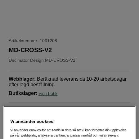
Artikelnummer: 1031208
MD-CROSS-V2
Decimator Design
MD-CROSS-V2
Webblager
:
Beräknad leverans ca 10-20 arbetsdagar
efter lagd beställning
Butikslager
:
Visa butik
7 290
SEK
Vi använder cookies
Antal
Lägg i kundvagn
Vi använder cookies för att samla in data så att vi kan förbättra din upplevelse
på vår webbplats, analysera trafiken, anpassa innehåll och visa relevant