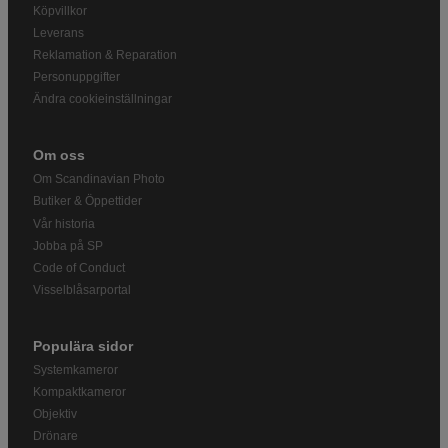
Köpvillkor
Leverans
Reklamation & Reparation
Personuppgifter
Ändra cookieinställningar
Om oss
Om Scandinavian Photo
Butiker & Öppettider
Vår historia
Jobba på SP
Code of Conduct
Visselblåsarportal
Populära sidor
Systemkameror
Kompaktkameror
Objektiv
Drönare