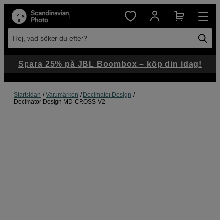
Hej, vad söker du efter?
Spara 25% på JBL Boombox – köp din idag!
Startsidan
Varumärken
Decimator Design
Decimator Design MD-CROSS-V2