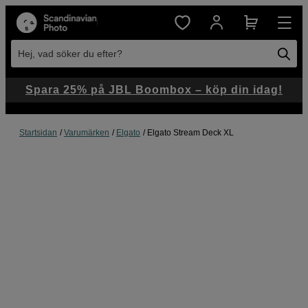
Hej, vad söker du efter?
Spara 25% på JBL Boombox – köp din idag!
Startsidan
Varumärken
Elgato
Elgato Stream Deck XL