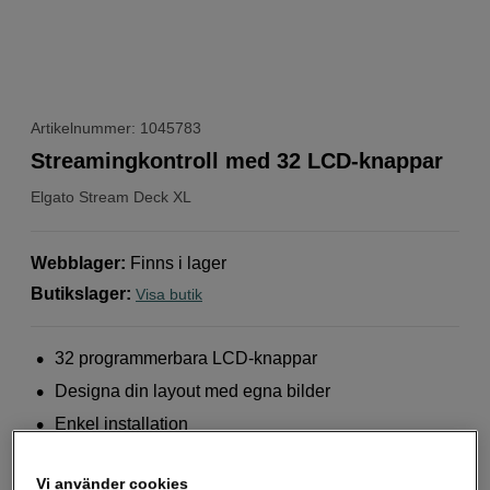
Artikelnummer: 1045783
Streamingkontroll med 32 LCD-knappar
Elgato
Stream Deck XL
Webblager
:
Finns i lager
Butikslager
:
Visa butik
32 programmerbara LCD-knappar
Designa din layout med egna bilder
Enkel installation
Mer information
Vi använder cookies