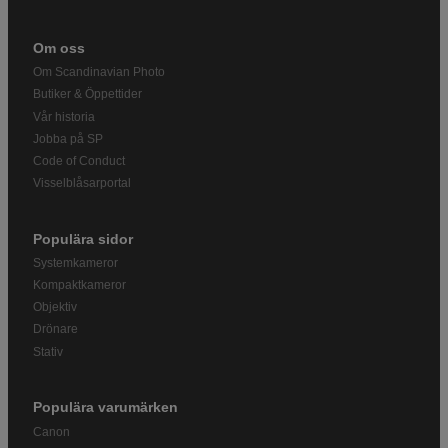
Om oss
Om Scandinavian Photo
Butiker & Öppettider
Vår historia
Jobba på SP
Code of Conduct
Visselblåsarportal
Populära sidor
Systemkameror
Kompaktkameror
Objektiv
Drönare
Stativ
Populära varumärken
Canon