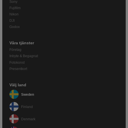
Sony
Fujifilm
Nikon
DJI
Godox
Våra tjänster
Företag
Inbyte & Begagnat
Fotokonst
Presentkort
Välj land
Sweden
Finland
Denmark