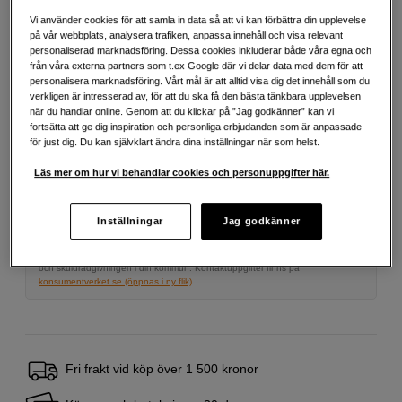
Vi använder cookies för att samla in data så att vi kan förbättra din upplevelse
2 490
SEK
på vår webbplats, analysera trafiken, anpassa innehåll och visa relevant
personaliserad marknadsföring. Dessa cookies inkluderar både våra egna och
från våra externa partners som t.ex Google där vi delar data med dem för att
Antal
personalisera marknadsföring. Vårt mål är att alltid visa dig det innehåll som du
Lägg i kundvagn
verkligen är intresserad av, för att du ska få den bästa tänkbara upplevelsen
när du handlar online. Genom att du klickar på ”Jag godkänner” kan vi
fortsätta att ge dig inspiration och personliga erbjudanden som är anpassade
för just dig. Du kan självklart ändra dina inställningar när som helst.
Delbetala från 108 SEK/mån via
Läs mer om hur vi behandlar cookies och personuppgifter här.
Exempel: 48 mån, 108 SEK/mån, totalt 5 763 SEK, effektiv ränta 10,45 %
Startavgift 579 SEK, aviavgift 45 SEK/mån tillkommer
Inställningar
Jag godkänner
Att låna kostar pengar!
Om du inte kan betala tillbaka skulden i tid
riskerar du en betalningsanmärkning. Det kan leda till svårigheter att få hyra
bostad, teckna abonnemang och få nya lån. För stöd, vänd dig till budget-
och skuldrådgivningen i din kommun. Kontaktuppgifter finns på
konsumentverket.se (öppnas i ny flik)
Fri frakt vid köp över 1 500 kronor