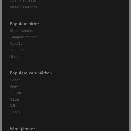
Code of Conduct
Visselblåsarportal
Populära sidor
Systemkameror
Kompaktkameror
Objektiv
Drönare
Stativ
Populära varumärken
Canon
Sony
Fujifilm
Nikon
DJI
Godox
Våra tjänster