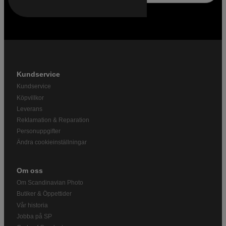
Kundservice
Kundservice
Köpvillkor
Leverans
Reklamation & Reparation
Personuppgifter
Ändra cookieinställningar
Om oss
Om Scandinavian Photo
Butiker & Öppettider
Vår historia
Jobba på SP