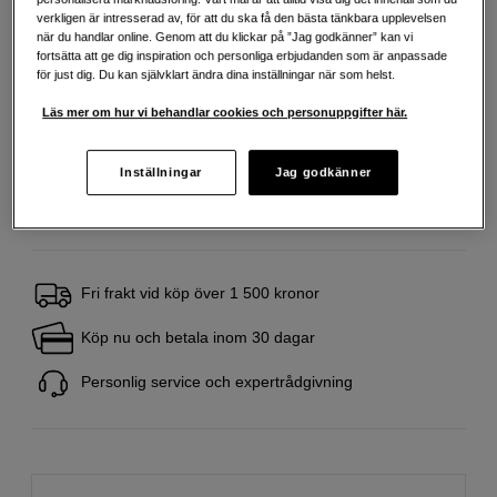
verkligen är intresserad av, för att du ska få den bästa tänkbara upplevelsen
Delbetala från 75 SEK/mån via
när du handlar online. Genom att du klickar på ”Jag godkänner” kan vi
fortsätta att ge dig inspiration och personliga erbjudanden som är anpassade
Exempel: 48 mån, 75 SEK/mån, totalt 4 179 SEK, effektiv ränta 10,45 %
för just dig. Du kan självklart ändra dina inställningar när som helst.
Startavgift 579 SEK, aviavgift 45 SEK/mån tillkommer
Läs mer om hur vi behandlar cookies och personuppgifter här.
Att låna kostar pengar!
Om du inte kan betala tillbaka skulden i tid
riskerar du en betalningsanmärkning. Det kan leda till svårigheter att få hyra
bostad, teckna abonnemang och få nya lån. För stöd, vänd dig till budget-
och skuldrådgivningen i din kommun. Kontaktuppgifter finns på
Inställningar
Jag godkänner
konsumentverket.se (öppnas i ny flik)
Fri frakt vid köp över 1 500 kronor
Köp nu och betala inom 30 dagar
Personlig service och expertrådgivning