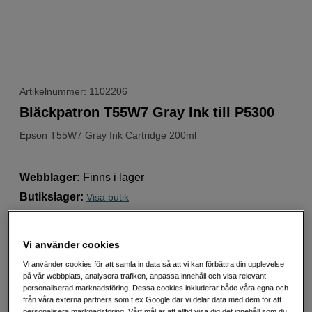
Artikelnummer: 1102206
Bläckpatron T55W7 Gray Ink till P5300
Epson
T55W7 Gray Ink Cartridge 200ml
Webblager
:
Finns i lager
Butikslager
:
Visa butik
1 189
SEK
Vi använder cookies
Vi använder cookies för att samla in data så att vi kan förbättra din upplevelse
Antal
Lägg i kundvagn
på vår webbplats, analysera trafiken, anpassa innehåll och visa relevant
personaliserad marknadsföring. Dessa cookies inkluderar både våra egna och
från våra externa partners som t.ex Google där vi delar data med dem för att
personalisera marknadsföring. Vårt mål är att alltid visa dig det innehåll som du