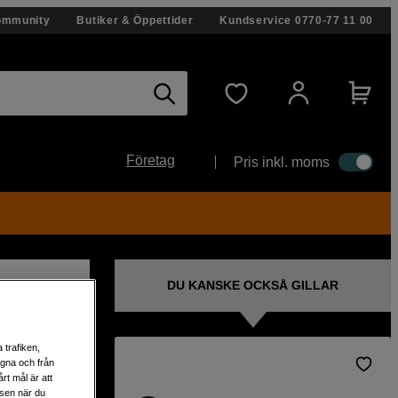
ommunity
Butiker & Öppettider
Kundservice
0770-77 11 00
Företag
Pris inkl. moms
DU KANSKE OCKSÅ GILLAR
 trafiken,
egna och från
rt mål är att
med
lsen när du