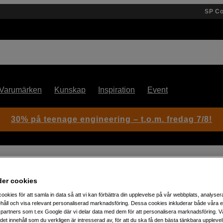
SP C
Varumärken
Kunskap
Inspiration
Event
30% på teenage engineering – t.o.m. fredag 7/8!
design
der cookies
ookies för att samla in data så att vi kan förbättra din upplevelse på vår webbplats, analysera
Artikelnummer: 1103526
håll och visa relevant personaliserad marknadsföring. Dessa cookies inkluderar både våra 
partners som t.ex Google där vi delar data med dem för att personalisera marknadsföring. Vå
Lättanvänd engångskamera 
ig det innehåll som du verkligen är intresserad av, för att du ska få den bästa tänkbara uppleve