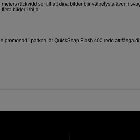
meters räckvidd ser till att dina bilder blir välbelysta även i svag
lera bilder i följd.
r en promenad i parken, är QuickSnap Flash 400 redo att fånga d