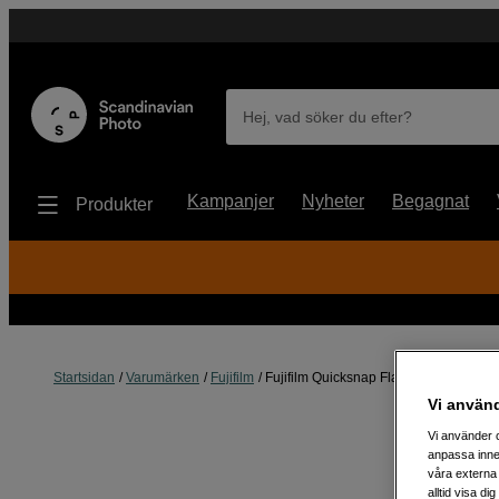
Hej, vad söker du efter?
Kampanjer
Nyheter
Begagnat
Produkter
Startsidan
Varumärken
Fujifilm
Fujifilm Quicksnap Flash 400/27 New 
Vi använ
Vi använder c
anpassa inne
våra externa 
alltid visa d