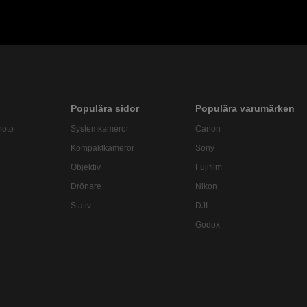
Populära sidor
Populära varumärken
hoto
Systemkameror
Canon
Kompaktkameror
Sony
Objektiv
Fujifilm
Drönare
Nikon
Stativ
DJI
Godox