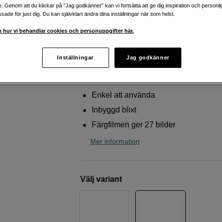
inbyggd blixt
e. Genom att du klickar på ”Jag godkänner” kan vi fortsätta att ge dig inspiration och person
ade för just dig. Du kan självklart ändra dina inställningar när som helst.
Fujifilm
Quicksnap Flash 400/27 New design
 hur vi behandlar cookies och personuppgifter här.
Webblager
:
Finns i lager
Inställningar
Jag godkänner
Butikslager
:
Visa butik
Enkel att använda
Inbyggd blixt
Färgfilmen ger 27 bilder
Mer information
Välj variant