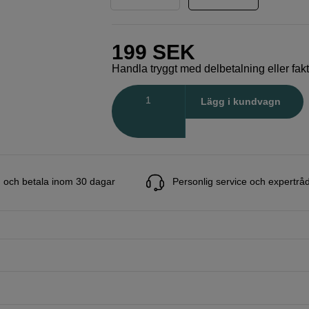
199
SEK
Handla tryggt med delbetalning eller fak
Antal
Lägg i kundvagn
 och betala inom 30 dagar
Personlig service och expertrå