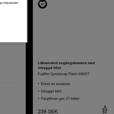
liga erbjudanden
Lättanvänd engångskamera med
inbyggd blixt
Fujifilm Quicksnap Flash 400/27
Enkel att använda
Inbyggd blixt
Färgfilmen ger 27 bilder
239
SEK