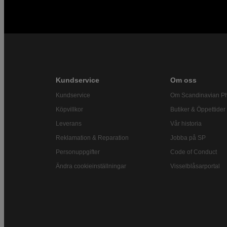
Kundservice
Om oss
Kundservice
Om Scandinavian P
Köpvillkor
Butiker & Öppettider
Leverans
Vår historia
Reklamation & Reparation
Jobba på SP
Personuppgifter
Code of Conduct
Ändra cookieinställningar
Visselblåsarportal