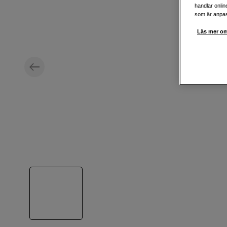
handlar onlin
som är anpass
Läs mer om