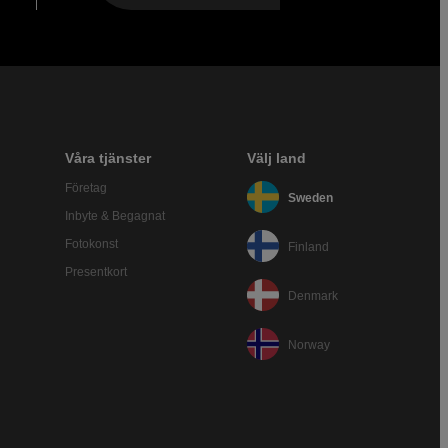
Våra tjänster
Välj land
Företag
Sweden
Inbyte & Begagnat
Fotokonst
Finland
Presentkort
Denmark
Norway