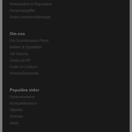
Reklamation & Reparation
Personuppgifter
Ändra cookieinställningar
Om oss
Om Scandinavian Photo
Butiker & Öppettider
Vår historia
Jobba på SP
Code of Conduct
Visselblåsarportal
Populära sidor
Systemkameror
Kompaktkameror
Objektiv
Drönare
Stativ