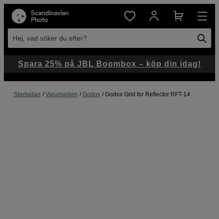
Hej, vad söker du efter?
Spara 25% på JBL Boombox – köp din idag!
Startsidan
Varumärken
Godox
Godox Grid for Reflector RFT-14