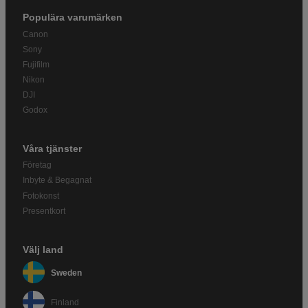
Populära varumärken
Canon
Sony
Fujifilm
Nikon
DJI
Godox
Våra tjänster
Företag
Inbyte & Begagnat
Fotokonst
Presentkort
Välj land
Sweden
Finland