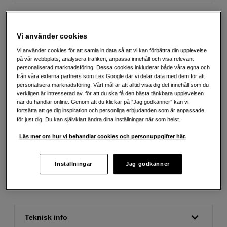
199
SEK
Handla tryggt med delbetalning eller faktura
Info
Vi använder cookies
Vi använder cookies för att samla in data så att vi kan förbättra din upplevelse
Antal
Lägg i kundvagn
på vår webbplats, analysera trafiken, anpassa innehåll och visa relevant
personaliserad marknadsföring. Dessa cookies inkluderar både våra egna och
från våra externa partners som t.ex Google där vi delar data med dem för att
personalisera marknadsföring. Vårt mål är att alltid visa dig det innehåll som du
verkligen är intresserad av, för att du ska få den bästa tänkbara upplevelsen
när du handlar online. Genom att du klickar på ”Jag godkänner” kan vi
fortsätta att ge dig inspiration och personliga erbjudanden som är anpassade
för just dig. Du kan självklart ändra dina inställningar när som helst.
Fri frakt vid köp över 1 500 kronor
Läs mer om hur vi behandlar cookies och personuppgifter här.
Köp nu och betala inom 30 dagar
Personlig service och expertrådgivning
Inställningar
Jag godkänner
Teknisk info