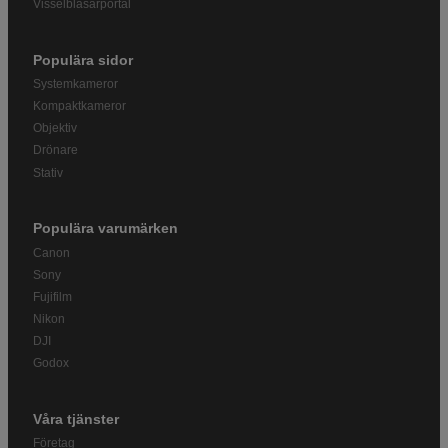
Visselblåsarportal
Populära sidor
Systemkameror
Kompaktkameror
Objektiv
Drönare
Stativ
Populära varumärken
Canon
Sony
Fujifilm
Nikon
DJI
Godox
Våra tjänster
Företag