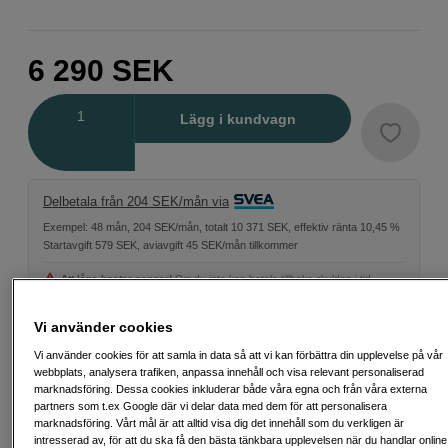
6 290
SEK
Antal
Lägg i kundvagn
Delbetala från 204 SEK/mån via
Exempel: 48 mån, 204 SEK/mån, totalt 10 371 SEK, effektiv ränta 10,45 %
Startavgift 579 SEK, aviavgift 45 SEK/mån tillkommer
Att låna kostar pengar!
Om du inte kan betala tillbaka skulden i tid
riskerar du en betalningsanmärkning. Det kan leda till svårigheter att få hyra
bostad, teckna abonnemang och få nya lån. För stöd, vänd dig till budget-
och skuldrådgivningen i din kommun. Kontaktuppgifter finns på
Vi använder cookies
konsumentverket.se (öppnas i ny flik)
Vi använder cookies för att samla in data så att vi kan förbättra din upplevelse på vår
webbplats, analysera trafiken, anpassa innehåll och visa relevant personaliserad
marknadsföring. Dessa cookies inkluderar både våra egna och från våra externa
partners som t.ex Google där vi delar data med dem för att personalisera
marknadsföring. Vårt mål är att alltid visa dig det innehåll som du verkligen är
Fri frakt vid köp över 1 500 kronor
intresserad av, för att du ska få den bästa tänkbara upplevelsen när du handlar online