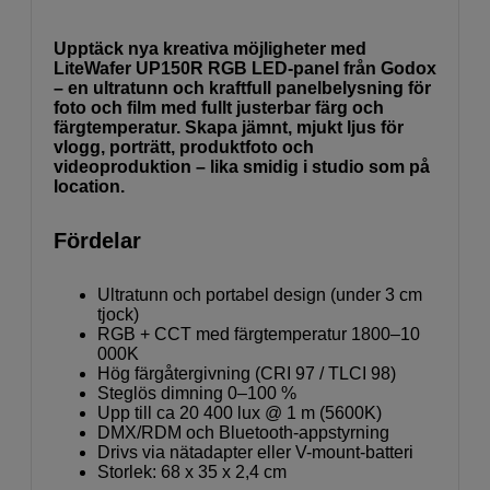
Upptäck nya kreativa möjligheter med
LiteWafer UP150R RGB LED-panel från Godox
– en ultratunn och kraftfull panelbelysning för
foto och film med fullt justerbar färg och
färgtemperatur. Skapa jämnt, mjukt ljus för
vlogg, porträtt, produktfoto och
videoproduktion – lika smidig i studio som på
location.
Fördelar
Ultratunn och portabel design (under 3 cm
tjock)
RGB + CCT med färgtemperatur 1800–10
000K
Hög färgåtergivning (CRI 97 / TLCI 98)
Steglös dimning 0–100 %
Upp till ca 20 400 lux @ 1 m (5600K)
DMX/RDM och Bluetooth-appstyrning
Drivs via nätadapter eller V-mount-batteri
Storlek: 68 x 35 x 2,4 cm