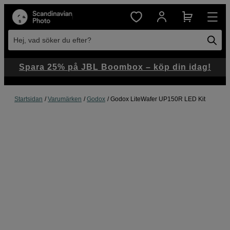
Hej, vad söker du efter?
Spara 25% på JBL Boombox – köp din idag!
Startsidan
Varumärken
Godox
Godox LiteWafer UP150R LED Kit