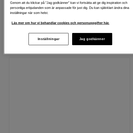
Genom att du klickar på ”Jag godkänner” kan vi fortsätta att ge dig inspiration och
Köp nu och betala inom 30 dagar
personliga erbjudanden som är anpassade för just dig. Du kan självklart ändra dina
inställningar när som helst.
Personlig service och expertrådgivning
Läs mer om hur vi behandlar cookies och personuppgifter här.
Inställningar
Jag godkänner
Passande tillbehör
Se fler tillbehör