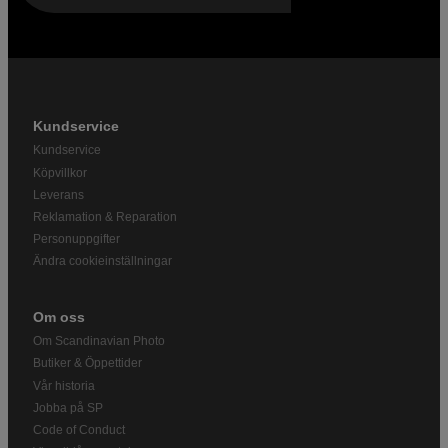
Kundservice
Kundservice
Köpvillkor
Leverans
Reklamation & Reparation
Personuppgifter
Ändra cookieinställningar
Om oss
Om Scandinavian Photo
Butiker & Öppettider
Vår historia
Jobba på SP
Code of Conduct