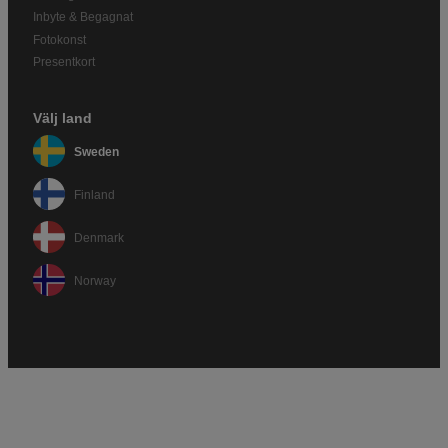
Inbyte & Begagnat
Fotokonst
Presentkort
Välj land
Sweden
Finland
Denmark
Norway